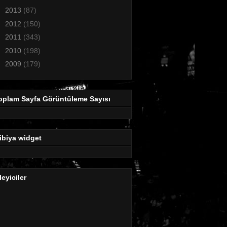
►
2013
(87)
►
2012
(150)
►
2011
(343)
►
2010
(198)
►
2009
(179)
oplam Sayfa Görüntüleme Sayısı
ibiya widget
leyiciler