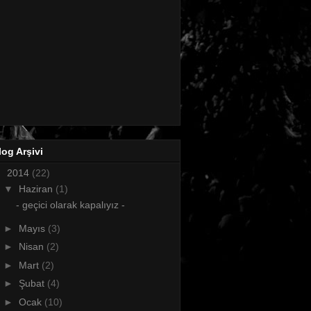
log Arşivi
▼
2014
(22)
▼
Haziran
(1)
- geçici olarak kapalıyız -
►
Mayıs
(3)
►
Nisan
(2)
►
Mart
(2)
►
Şubat
(4)
►
Ocak
(10)