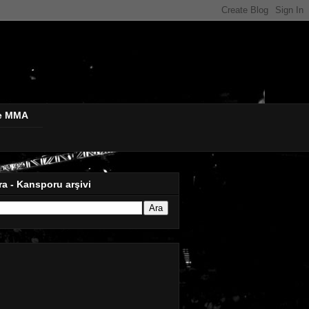
de MMA
ra - Kansporu arşivi