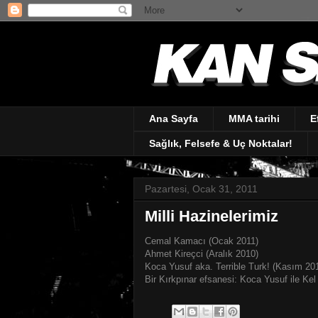
Ana Sayfa
MMA tarihi
E
Sağlık, Felsefe & Uç Noktalar!
Pazartesi, Ocak 31, 2011
Milli Hazinelerimiz
Cemal Kamacı (Ocak 2011)
Ahmet Kireçci (Aralık 2010)
Koca Yusuf aka. Terrible Turk! (Kasım 20
Bir Kırkpınar efsanesi: Koca Yusuf ile Kel