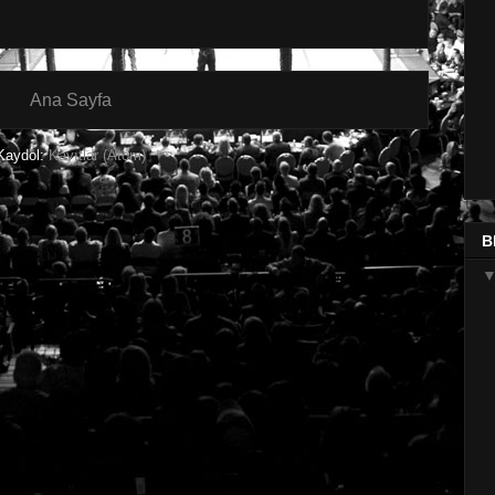
Ana Sayfa
Kaydol:
Kayıtlar (Atom)
B