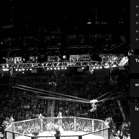
T
w
İz