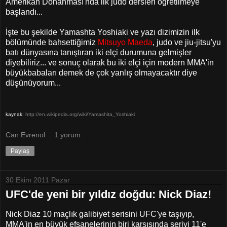
Amerikan Donanması'nda ilk judo dersleri öğretilmeye
başlandı...
İşte bu şekilde Yamashta Yoshiaki ve yazı dizimizin ilk
bölümünde bahsettiğimiz
Mitsuyo Maeda
, judo ve jiu-jitsu'yu
batı dünyasına tanıştıran
iki elçi durumuna gelmişler
diyebiliriz...
ve sonuç olarak bu iki elçi için modern MMA'in
büyükbabaları demek de çok yanlış olmayacaktır diye
düşünüyorum...
kaynak:
http://en.wikipedia.org/wiki/Yamashita_Yoshiaki
Can Evrenol
1 yorum:
Paylaş
30 Ekim 2011 Pazar
UFC'de yeni bir yıldız doğdu: Nick Diaz!
Nick Diaz 10 maçlık galibiyet serisini UFC'ye taşıyıp,
MMA'in en büyük efsanelerinin biri karşısında seriyi 11'e