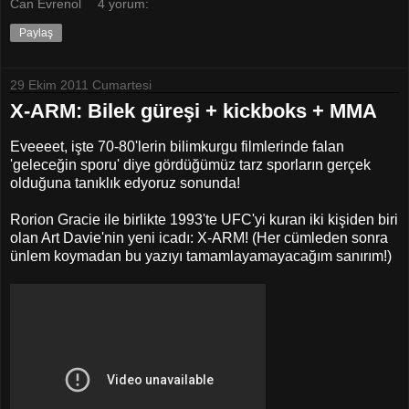
Can Evrenol
4 yorum:
Paylaş
29 Ekim 2011 Cumartesi
X-ARM: Bilek güreşi + kickboks + MMA
Eveeeet, işte 70-80'lerin bilimkurgu filmlerinde falan
'geleceğin sporu' diye gördüğümüz tarz sporların gerçek
olduğuna tanıklık edyoruz sonunda!
Rorion Gracie ile birlikte 1993'te UFC'yi kuran iki kişiden biri
olan Art Davie'nin yeni icadı: X-ARM! (Her cümleden sonra
ünlem koymadan bu yazıyı tamamlayamayacağım sanırım!)