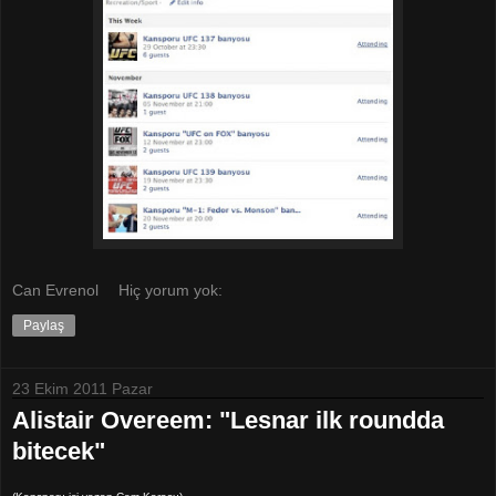
Can Evrenol
Hiç yorum yok:
Paylaş
23 Ekim 2011 Pazar
Alistair Overeem: "Lesnar ilk roundda
bitecek"