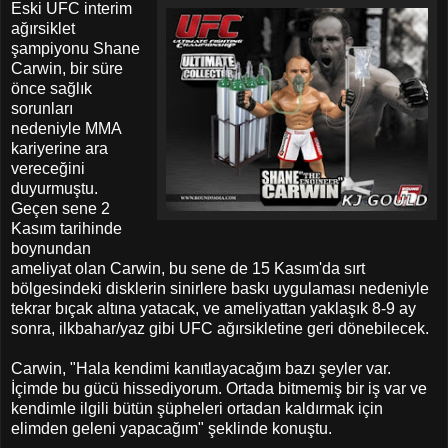
Eski UFC interim
ağırsiklet
şampiyonu Shane
Carwin, bir süre
önce sağlık
sorunları
nedeniyle MMA
kariyerine ara
vereceğini
duyurmuştu.
Geçen sene 2
Kasım tarihinde
boynundan
ameliyat olan Carwin, bu sene de 15 Kasım'da sırt
bölgesindeki disklerin sinirlere baskı uygulaması nedeniyle
tekrar bıçak altına yatacak, ve ameliyattan yaklaşık 8-9 ay
sonra, ilkbahar/yaz gibi UFC ağırsikletine geri dönebilecek.
Carwin, "Hala kendimi kanıtlayacağım bazı şeyler var.
İçimde bu gücü hissediyorum. Ortada bitmemiş bir iş var ve
kendimle ilgili bütün şüpheleri ortadan kaldırmak için
elimden geleni yapacağım" şeklinde konuştu.