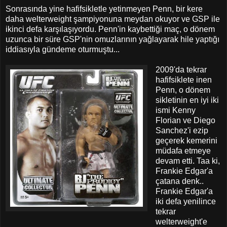
Sonrasında yine hafifsikletle yetinmeyen Penn, bir kere
daha welterweight şampiyonuna meydan okuyor ve GSP ile
ikinci defa karşılaşıyordu. Penn'in kaybettiği maç, o dönem
uzunca bir süre GSP'nin omuzlarının yağlayarak hile yaptığı
iddiasıyla gündeme oturmuştu...
2009'da tekrar
hafifsiklete inen
Penn, o dönem
sikletinin en iyi iki
ismi Kenny
Florian ve Diego
Sanchez'i ezip
geçerek kemerini
müdafa etmeye
devam etti. Taa ki,
Frankie Edgar'a
çatana denk..
Frankie Edgar'a
iki defa yenilince
tekrar
welterweight'e