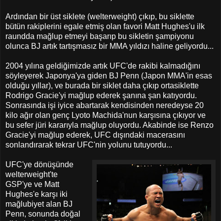
Ardından bir üst siklete (welterweight) çıkıp, bu siklette
bütün rakiplerini egale etmiş olan favori Matt Hughes'u ilk
raundda mağlup etmeyi başarıp bu sikletin şampiyonu
olunca BJ artık tartışmasız bir MMA yıldızı haline geliyordu...
2004 yılına geldiğimizde artık UFC'de rakibi kalmadığını
söyleyerek Japonya'ya giden BJ Penn (Japon MMA'in esas
olduğu yıllar), ve burada bir siklet daha çıkıp ortasiklette
Rodrigo Gracie'yi mağlup ederek şanına şan katıyordu.
Sonrasında işi iyice abartarak kendisinden neredeyse 20
kilo ağır olan genç Lyoto Machida'nun karşısına çıkıyor ve
bu sefer jüri kararıyla mağlup oluyordu. Akabinde ise Renzo
Gracie'yi mağlup ederek, UFC dışındaki macerasını
sonlandırarak tekrar UFC'nin yolunu tutuyordu...
UFC'ye dönüşünde
welterweight'te
GSP'ye ve Matt
Hughes'e karşı iki
mağlubiyet alan BJ
Penn, sonunda doğal