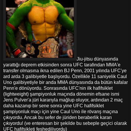
Jiu-jitsu dünyasında
yarattığı deprem etkisinden sonra UFC tarafından MMA'e
transfer olmasına ikna edilen BJ Penn, 2001 yılında UFC'ye
ard arda 3 galibiyetle başlıyordu. Özellikle 11 saniyelik Caul
Uno galibiyetiyle bir anda MMA dünyasında da bütün kafalar
Penn'e dönüyordu. Sonrasında UFC'nin ilk hafifsiklet
(lightweight) şampiyonluk maçında dönemin efsane ismi
Jens Pulver'a jüri kararıyla mağlup oluyor, ardından 2 maç
daha kazanıp bir sene sonra yine UFC hafifsiklet
şampiyonluk maçı için yine Caul Uno ile rövanş maçına
çıkıyordu. Ancak bu sefer de jüriden beraberlik kararı
çıkıyordu! (ve enteresan bir şekilde bu sebeple geçici olarak
UFC hafifsikleti feshediliyordu)