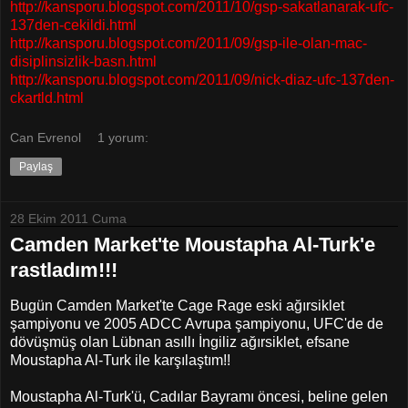
http://kansporu.blogspot.com/2011/10/gsp-sakatlanarak-ufc-
137den-cekildi.html
http://kansporu.blogspot.com/2011/09/gsp-ile-olan-mac-
disiplinsizlik-basn.html
http://kansporu.blogspot.com/2011/09/nick-diaz-ufc-137den-
ckartld.html
Can Evrenol
1 yorum:
Paylaş
28 Ekim 2011 Cuma
Camden Market'te Moustapha Al-Turk'e
rastladım!!!
Bugün Camden Market'te Cage Rage eski ağırsiklet
şampiyonu ve 2005 ADCC Avrupa şampiyonu, UFC'de de
dövüşmüş olan Lübnan asıllı İngiliz ağırsiklet, efsane
Moustapha Al-Turk ile karşılaştım!!
Moustapha Al-Turk'ü, Cadılar Bayramı öncesi, beline gelen