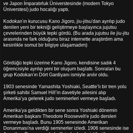
ve Japon İmparatırluk Üniverstesinde (modern Tokyo
Üniverstesi) judo hocalığı yaptı.
Kodokan'ın kurucusu Kano Jigoro, jiu-jitsu'dan ayrılıp judo
denilen yeni bir tekniği geliştirmeye başlayınca jujutsu
çevrelerinden büyük tepki gördü. (Bu arada jujutsu ile jiu-jitu
arasında ne fark olduğunu biraz internette araştırdım ama
kesinlikle somut bir bilgiye ulaşamadım)
Gördüğü tepki üzerine Kano Jigoro, kendisine sadık 4
öğrencisiyle ayrılıp yeni bir oluşum başlattı. Sonraları bu
grup Kodokan'ın Dört Gardiyanı ismiyle anılır oldu.
1903 senesinde Yamashita Yoshiaki, Seattle’lı bir tren yolu
şirketi sahibi Samuel Hill’in davetiyle ailesini alıp
Amerika’ya gelerek judo seminerleri vermeye başladı.
Amerika'ya geldikten bir sene sonra Yoshiaki dönemin
Amerikan başkanı Theodore Roosevelt'e judo dersleri
vermeye başladı. Bunu 1905 senesinde Amerikan
Donanması'na verdiği seminerler izledi. 1906 senesinde ise