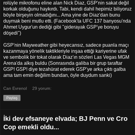
rolüyle mikrofonu eline alan Nick Diaz, GSP'nin sakat değil
korkak olduğunu haykırdı. Tabi, kendi dahil hepimiz biliyoruz
böyle birşeyin olmadığını... Ama yine de Diaz'dan bunu
duymak beni mutlu etti. (Facebook'ta UFC 137 banyosu'nda
Ahmet Uygur'un dediği gibi "giderayak GSP'ye boruyu
döşedi")
GSP'nin Mayweather gibi heyecansız, sadece puanla maçı
kazanmaya yönelik taktikleriyle inşaa ettiği kariyerine ufak
ve sembolik bir tokat olarak Diaz'ın sözleri Las Vegas MGM
Arena'da alkış buldu (Sonrasında galiba bir grup taraftar
GSP! GSP! diye tezahürat ederek GSP'ye arka çıktı galba
ama tam emin değilim bundan, öyle duydum sanki)
Can Evrenol
29 yorum:
Paylaş
İki dev efsaneye elvada; BJ Penn ve Cro
Cop emekli oldu...