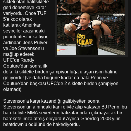
sikleti olan hafifsiklete
geri dönemeye karar
veriyordu. Önce TUF
5'e koç olarak
katılarak Ameirkan
seyirciler arasındaki
popüleritesini katlıyor,
ardından Jens Pulver
ve Joe Stevenson'u
mağlup ederek
UFC'de Randy
Couture'dan sonra ilk
defa iki siklette birden şampiyonluğa ulaşan isim haline
geliyordu! (ve daha bugüne kadar da hala Penn ve
Couture'dan başkası UFC'de 2 siklette birden şampiyon
olamadı).
Stevenson'a karşı kazandığı galibiyetten sonra
Stevenson'un alnındaki kanı eliyle alıp yalayan BJ Penn, bu
hareketiyle MMA severlerin hafızalarından çıkmayacak bir
harekete imza atmış oluyordu! Ayrıca 'Sherdog 2008 yılın
beatdown'u ödülünü de hakediyordu.