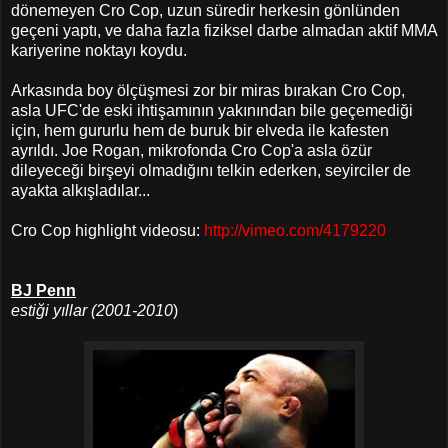
dönemeyen Cro Cop, uzun süredir herkesin gönlünden
geçeni yaptı, ve daha fazla fiziksel darbe almadan aktif MMA
kariyerine noktayı koydu.
Arkasında boy ölçüşmesi zor bir miras bırakan Cro Cop,
asla UFC'de eski ihtişamının yakınından bile geçemediği
için, hem gururlu hem de buruk bir elveda ile kafesten
ayrıldı. Joe Rogan, mikrofonda Cro Cop'a asla özür
dileyeceği birşeyi olmadığını telkin ederken, seyirciler de
ayakta alkışladılar...
Cro Cop highlight videosu:
http://vimeo.com/4179220
BJ Penn
estiği yıllar (2001-2010
)