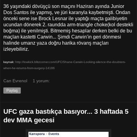
36 yaşındaki dövüşçü son maçını Haziran ayında Junior
Dos Santos ile yapmış, ve jüri kararıyla kaybetmişti. Ondan
önceki sene ise Brock Lesnar ile yaptığı maçta galibiyetin
ucundan dönerek 2. raundda arm-triangle choke(kol destekli
boğma) ile yenilmişti. Bitmemiş hesaplar derken belki de bu
maçları kastetti Carwin... Şimdi Carwin'in geri dönmesi
halinde umarız yaza doğru harika rövanş maçları
izleyebiliriz.
kaynak:
http://lowkick.blitzcorner.com/UFC/Shane-Carwin-Looking-silence-the-doubters-
when-he-returns-from-surgery-14186
Can Evrenol
1 yorum:
Paylaş
UFC gaza bastıkça basıyor... 3 haftada 5
dev MMA gecesi