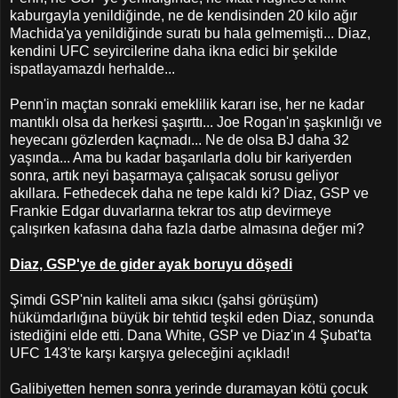
kaburgayla yenildiğinde, ne de kendisinden 20 kilo ağır
Machida'ya yenildiğinde suratı bu hala gelmemişti... Diaz,
kendini UFC seyircilerine daha ikna edici bir şekilde
ispatlayamazdı herhalde...
Penn'in maçtan sonraki emeklilik kararı ise, her ne kadar
mantıklı olsa da herkesi şaşırttı... Joe Rogan'ın şaşkınlığı ve
heyecanı gözlerden kaçmadı... Ne de olsa BJ daha 32
yaşında... Ama bu kadar başarılarla dolu bir kariyerden
sonra, artık neyi başarmaya çalışacak sorusu geliyor
akıllara. Fethedecek daha ne tepe kaldı ki? Diaz, GSP ve
Frankie Edgar duvarlarına tekrar tos atıp devirmeye
çalışırken kafasına daha fazla darbe almasına değer mi?
Diaz, GSP'ye de gider ayak boruyu döşedi
Şimdi GSP'nin kaliteli ama sıkıcı (şahsi görüşüm)
hükümdarlığına büyük bir tehtid teşkil eden Diaz, sonunda
istediğini elde etti. Dana White, GSP ve Diaz'ın 4 Şubat'ta
UFC 143'te karşı karşıya geleceğini açıkladı!
Galibiyetten hemen sonra yerinde duramayan kötü çocuk