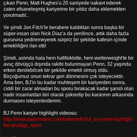
çıkan Penn, Matt Hughes'u 20 saniyede nakavt ederek
zaten efsaneleşmiş kariyerine bir yıldız daha eklemekten
yorulmadı!..
Ve şimdi Jon Fitch'le berabere kaldıktan sonra başka bir
süper-insan olan Nick Diaz'a da yenilince, artık daha fazla
gururuna yediremeyerek sürpriz bir şekilde kafesin içinde
emekliliğini ilan etti!
Şimdi, aslında hala hem hafifsiklette, hem welterweight'te bir
avuç dövüşçü dışında rakibi bulunmayan Penn, 32 yaşında
erken denilebilcek bir şekilde emekli olmuş oldu.
Birçoğumuz onun tekrar geri dönmesini çok isteyecektir.
Ama ben, BJ'in bu kadar muhteşem bir kariyerden sonra,
ciddi bir zarar almadan bu sporu bırakacak kadar şanslı olan
nadir insanlardan biri olarak şükredip bu kararının arkasında
durmasını isteyenlerdenim.
BJ Penn kariyer highlight videosu:
http://www.dailymotion.com/video/x4o5yt_b-j-penn-highlight-
the-prodigy_sport