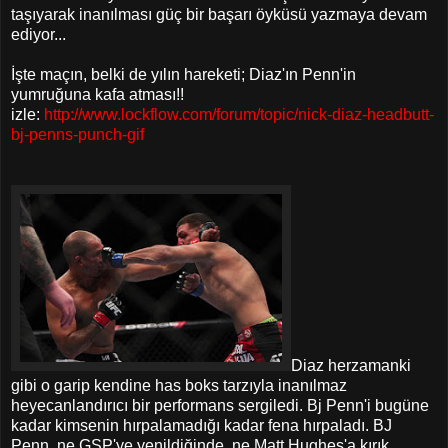
taşıyarak inanılması güç bir başarı öyküsü yazmaya devam
ediyor...
İşte maçın, belki de yılın hareketi; Diaz'ın Penn'in
yumruğuna kafa atması!!
izle:
http://www.lockflow.com/forum/topic/nick-diaz-headbutt-
bj-penns-punch-gif
Diaz herzamanki
gibi o garip kendine has boks tarzıyla inanılmaz
heyecanlandırıcı bir performans sergiledi. Bj Penn'i bugüne
kadar kimsenin hırpalamadığı kadar fena hırpaladı. BJ
Penn, ne GSP'ye yenildiğinde, ne Matt Hughes'a kırık