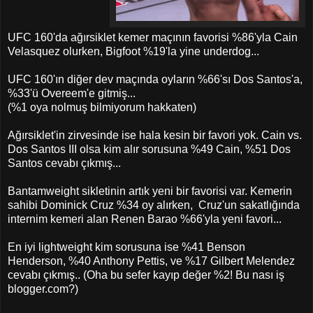
UFC 160'da ağırsiklet kemer maçının favorisi %86'yla Cain
Velasquez olurken, Bigfoot %19'la yine underdog...
UFC 160'ın diğer dev maçında oyların %66'sı Dos Santos'a,
%33'ü Overeem'e gitmiş...
(%1 oya nolmuş bilmiyorum hakkaten)
Ağırsiklet'in zirvesinde ise hala kesin bir favori yok. Cain vs.
Dos Santos III olsa kim alır sorusuna %49 Cain, %51 Dos
Santos cevabı çıkmış...
Bantamweight sikletinin artık yeni bir favorisi var. Kemerin
sahibi Dominick Cruz %34 oy alırken, Cruz'un sakatlığında
internim kemeri alan Renen Barao %66'yla yeni favori...
En iyi lightweight kim sorusuna ise %41 Benson
Henderson, %40 Anthony Pettis, ve %17 Gilbert Melendez
cevabı çıkmış.. (Oha bu sefer kayıp değer %2! Bu nası iş
blogger.com?)