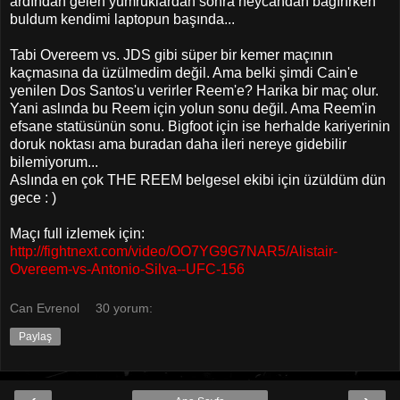
ardından gelen yumruklardan sonra heycandan bağırırken
buldum kendimi laptopun başında...
Tabi Overeem vs. JDS gibi süper bir kemer maçının
kaçmasına da üzülmedim değil. Ama belki şimdi Cain'e
yenilen Dos Santos'u verirler Reem'e? Harika bir maç olur.
Yani aslında bu Reem için yolun sonu değil. Ama Reem'in
efsane statüsünün sonu. Bigfoot için ise herhalde kariyerinin
doruk noktası ama buradan daha ileri nereye gidebilir
bilemiyorum...
Aslında en çok THE REEM belgesel ekibi için üzüldüm dün
gece : )
Maçı full izlemek için:
http://fightnext.com/video/OO7YG9G7NAR5/Alistair-
Overeem-vs-Antonio-Silva--UFC-156
Can Evrenol
30 yorum:
Paylaş