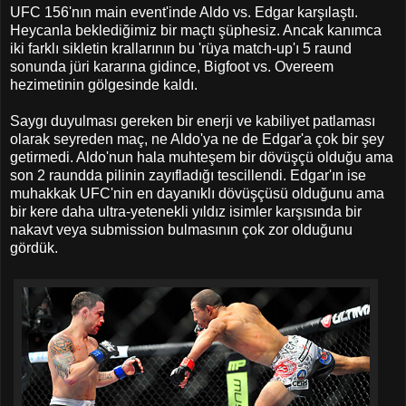
UFC 156'nın main event'inde Aldo vs. Edgar karşılaştı.
Heycanla beklediğimiz bir maçtı şüphesiz. Ancak kanımca
iki farklı sikletin krallarının bu 'rüya match-up'ı 5 raund
sonunda jüri kararına gidince, Bigfoot vs. Overeem
hezimetinin gölgesinde kaldı.
Saygı duyulması gereken bir enerji ve kabiliyet patlaması
olarak seyreden maç, ne Aldo'ya ne de Edgar'a çok bir şey
getirmedi. Aldo'nun hala muhteşem bir dövüşçü olduğu ama
son 2 raundda pilinin zayıfladığı tescillendi. Edgar'ın ise
muhakkak UFC'nin en dayanıklı dövüşçüsü olduğunu ama
bir kere daha ultra-yetenekli yıldız isimler karşısında bir
nakavt veya submission bulmasının çok zor olduğunu
gördük.