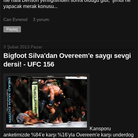
ise hala Benson yenilgisinden sonra olduğu gibi, şimdi ne
yapacak merak konusu...
Can Evrenol
3 yorum:
Paylaş
3 Şubat 2013 Pazar
Bigfoot Silva'dan Overeem'e saygı sevgi
dersi! - UFC 156
Kansporu
anketimizde %84'e karşı %16'yla Overeem'e karşı underdog