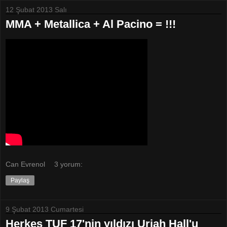
12 Şubat 2013 Salı
MMA + Metallica + Al Pacino = !!!
Can Evrenol
3 yorum:
Paylaş
9 Şubat 2013 Cumartesi
Herkes TUF 17'nin yıldızı Uriah Hall'u