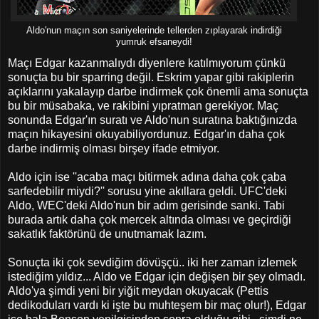
Aldo'nun maçın son saniyelerinde tellerden zıplayarak indirdiği
yumruk efsaneydi!
Maçı Edgar kazanmalıydı diyenlere katılmıyorum çünkü
sonuçta bu bir sparring değil. Eskrim yapar gibi rakiplerin
açıklarını yakalayıp darbe indirmek çok önemli ama sonuçta
bu bir müsabaka, ve rakibini yıpratman gerekiyor. Maç
sonunda Edgar'ın suratı ve Aldo'nun suratına baktığınızda
maçın hikayesini okuyabiliyordunuz. Edgar'ın daha çok
darbe indirmiş olması birşey ifade etmiyor.
Aldo için ise ''acaba maçı bitirmek adına daha çok çaba
sarfedebilir miydi?'' sorusu yine akıllara geldi. UFC'deki
Aldo, WEC'deki Aldo'nun bir adım gerisinde sanki. Tabi
burada artık daha çok mercek altında olması ve geçirdiği
sakatlık faktörünü de unutmamak lazım.
Sonuçta iki çok sevdiğim dövüşçü.. iki her zaman izlemek
istediğim yıldız... Aldo ve Edgar için değişen bir şey olmadı.
Aldo'ya şimdi yeni bir yiğit meydan okuyacak (Pettis
dedikoduları vardı ki işte bu muhteşem bir maç olur!), Edgar