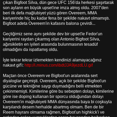
çıkan Bigfoot Silva, dün gece UFC 156'da herkesi şaşırtarak
son ayların en büyük upset'ine imza atmış oldu. 2007'den
beri ilk defa mağlubiyet yüzü gören Overeem, MMA
kariyerinde hiç bu kadar fena bir şekilde nakavt olmamıştı.
Bigfoot adeta Overeem'in kafasını balona çevirdi...
Geçtiğimiz sene aynı şekilde dev bir upset'le Fedor'un
kariyerini raydan çıkarmış olan Antonio Bigfoot Silva,
ağırsikletin en iyileri arasında bulunmasının tesadüf
olmadığını da ispatlamış oldu.
İşte tekrar tekrar izlemekten kendinizi alamayacağınız
nakavt gif'i:
http://i.minus.com/ibdtJJA9jezdLU.gif
Maçtan önce Overeem ve Bigfoot'un aralarında sert
diyaloglar geçmişti. Overeem, açık bir şekilde Bigfoot'un
gücüne ve tekniğine saygı duymadığını belli etmekten
çekinmemişti. Kimilerine göre bu sebepten dolayı, kimilerine
göre ise doping kullanan bir sporcu olduğundan dolayı
Overeem'in mağlubiyeti MMA dünyasında baya bi coşkuyla
karşılandı desem herhalde abartmış olmam. Ben de bir
Reem hayranı olmama rağmen, Bigfoot'un highkick'i ve