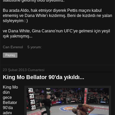
statüsüne geldmiş oldu diyebiliriz.
Bu arada Aldo, hak etmiyor diyerek Pettis maçını kabul
etmemiş ve Dana White'ı kızdırmış. Beni de kızdırdı ne yalan
söyleyeyim : )
ve Dana White, Gina Carano'nun UFC'ye gelmesi için yeşil
ışık yakmışmış...
Can Evrenol
5 yorum:
Paylaş
23 Şubat 2013 Cumartesi
King Mo Bellator 90'da yıkıldı...
King Mo
dün
gece
Bellator
90'da
adını