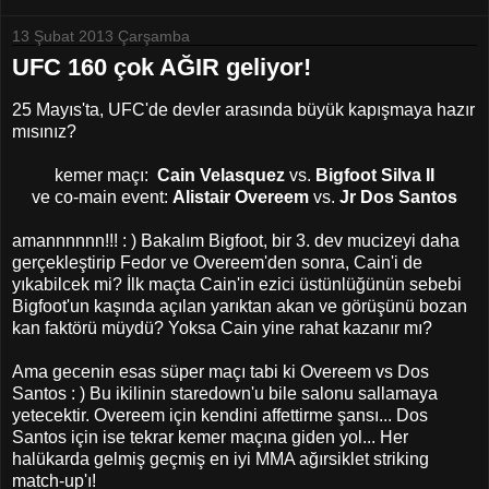
13 Şubat 2013 Çarşamba
UFC 160 çok AĞIR geliyor!
25 Mayıs'ta, UFC'de devler arasında büyük kapışmaya hazır
mısınız?
kemer maçı:
Cain Velasquez
vs.
Bigfoot Silva II
ve co-main event:
Alistair Overeem
vs.
Jr Dos Santos
amannnnnn!!! : ) Bakalım Bigfoot, bir 3. dev mucizeyi daha
gerçekleştirip Fedor ve Overeem'den sonra, Cain'i de
yıkabilcek mi? İlk maçta Cain'in ezici üstünlüğünün sebebi
Bigfoot'un kaşında açılan yarıktan akan ve görüşünü bozan
kan faktörü müydü? Yoksa Cain yine rahat kazanır mı?
Ama gecenin esas süper maçı tabi ki Overeem vs Dos
Santos : ) Bu ikilinin staredown'u bile salonu sallamaya
yetecektir. Overeem için kendini affettirme şansı... Dos
Santos için ise tekrar kemer maçına giden yol... Her
halükarda gelmiş geçmiş en iyi MMA ağırsiklet striking
match-up'ı!