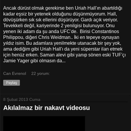
Ancak dürüst olmak gerekirse ben Uriah Hall'ın abartıldığı
kadar eşsiz bir yetenek olduğunu düşünmüyorum. Hall,
dövüşürken sık sık ellerini düşürüyor. Gardı açık veriyor.
Tevekkeli değil, kariyerinde 2 yenilgisi bulunuyor. Onu
yenen iki adam da şu anda UFC'de. Birisi Constantinos
Philippou, diğeri Chris Weidman.. İki en tepeye oynayan
yıldız isim. Bu adamlara yenilmekte utanacak bir şey yok,
ama dediğim gibi Uriah Hall'ı da yeni süperstar ilan etmek
için henüz erken. Saman alevi gibi yanıp sönen eski TUF'çı
Jamie Yager gibi olmasın da...
Can Evrenol
22 yorum:
Paylaş
8 Şubat 2013 Cuma
Akılalmaz bir nakavt videosu