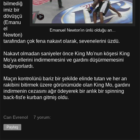
bilmediğ
imiz bir
dövüşçü
(Emanu
el
Emanuel Newton'ın ünlü olduğu an...
Newton)
tarafından çok fena nakavt olarak, sevenelerini üzdü.
Nakavt olmadan saniyeler önce King Mo'nun köşesi King
Mo'ya ellerini indirmemesini ve gardını düşürmemesini
bağırıyorlardı.
Maçın kontrolünü bariz bir şekilde elinde tutan ve her an
rakibini bitirmek üzere görünümüde olan King Mo, gardını
indirmenin cezasını ağır ödeyerek bir anlık bir spinning
back-fist'e kurban gitmiş oldu.
Can Evrenol
7 yorum:
Paylaş