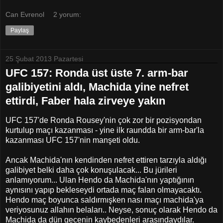
Can Evrenol
2 yorum:
Paylaş
25 Şubat 2013 Pazartesi
UFC 157: Ronda üst üste 7. arm-bar
galibiyetini aldı, Machida yine nefret
ettirdi, Faber hala zirveye yakın
UFC 157'de Ronda Rousey'nin çok zor bir pozisyondan
kurtulup maçı kazanması - yine ilk raundda bir arm-bar'la
kazanması UFC 157'nin manşeti oldu.
Ancak Machida'nın kendinden nefret ettiren tarzıyla aldığı
galibiyet belki daha çok konuşulacak... Bu jürileri
anlamıyorum... Ulan Hendo da Machida'nın yaptığının
aynısını yapıp bekleseydi ortada maç falan olmayacaktı.
Hendo maç boyunca saldırmışken nası maçı machida'ya
veriyosunuz allahın belaları.. Neyse, sonuç olarak Hendo da
Machida da dün gecenin kaybedenleri arasındaydılar.