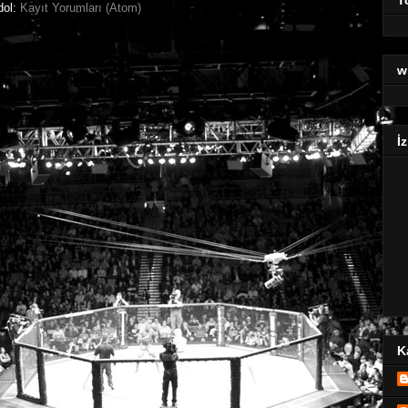
dol:
Kayıt Yorumları (Atom)
w
İz
K