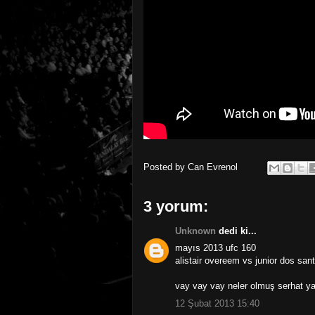
Posted by
Can Evrenol
3 yorum:
Unknown
dedi ki...
mayıs 2013 ufc 160
alistair overeem vs junior dos san
vay vay vay neler olmuş serhat y
12 Şubat 2013 15:40