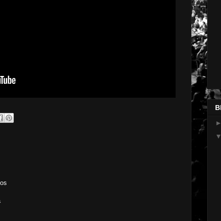
B
tos
a