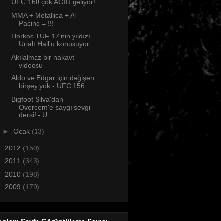
UFC 160 çok AĞIR geliyor!
MMA + Metallica + Al
Pacino = !!!
Herkes TUF 17'nin yıldızı
Uriah Hall'u konuşuyor
Akılalmaz bir nakavt
videosu
Aldo ve Edgar için değişen
birşey yok - UFC 156
Bigfoot Silva'dan
Overeem'e saygı sevgi
dersi! - U...
►
Ocak
(13)
►
2012
(150)
►
2011
(343)
►
2010
(198)
►
2009
(179)
oplam Sayfa Görüntüleme Sayısı