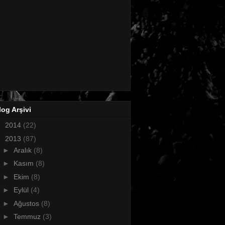
log Arşivi
►
2014
(22)
▼
2013
(87)
►
Aralık
(8)
►
Kasım
(8)
►
Ekim
(8)
►
Eylül
(4)
►
Ağustos
(8)
►
Temmuz
(3)