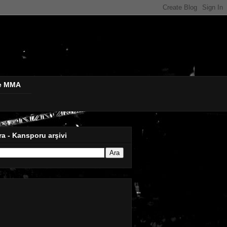
de MMA
ra - Kansporu arşivi