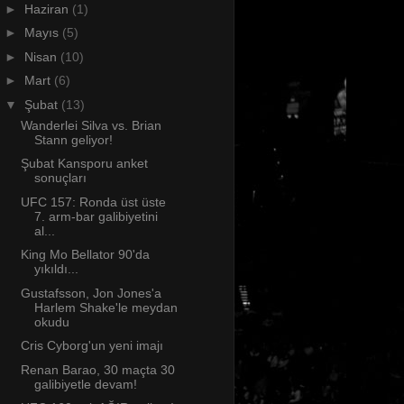
►
Haziran
(1)
►
Mayıs
(5)
►
Nisan
(10)
►
Mart
(6)
▼
Şubat
(13)
Wanderlei Silva vs. Brian
Stann geliyor!
Şubat Kansporu anket
sonuçları
UFC 157: Ronda üst üste
7. arm-bar galibiyetini
al...
King Mo Bellator 90'da
yıkıldı...
Gustafsson, Jon Jones'a
Harlem Shake'le meydan
okudu
Cris Cyborg'un yeni imajı
Renan Barao, 30 maçta 30
galibiyetle devam!