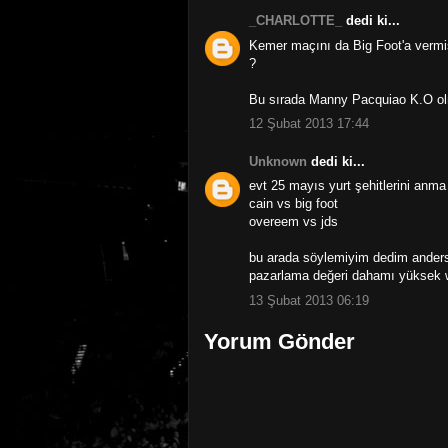
_CHARLOTTE_
dedi ki...
Kemer maçını da Big Foot'a vermiş
?
Bu sırada Manny Pacquiao K.O ol
12 Şubat 2013 17:44
Unknown
dedi ki...
evt 25 mayıs yurt şehitlerini anm
cain vs big foot
overeem vs jds
bu arada söylemiyim dedim anders
pazarlama değeri dahamı yüksek w
13 Şubat 2013 06:19
Yorum Gönder