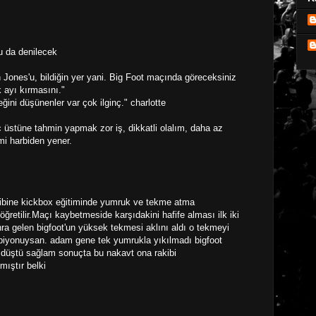
u da denilecek
n Jones'u, bildiğin yer yani. Big Foot maçında göreceksiniz
 ayı kırmasını."
eğini düşünenler var çok ilginç." charlotte
 üstüne tahmin yapmak zor iş, dikkatli olalım, daha az
i harbiden yener.
kibine kickbox eğitiminde yumruk ve tekme atma
ğretilir.Maçı kaybetmeside karşıdakini hafife alması ilk iki
ra gelen bigfoot'un yüksek tekmesi aklını aldı o tekmeyi
ampiyonuysan. adam gene tek yumrukla yıkılmadı bigfoot
 düştü sağlam sonuçta bu nakavt ona rakibi
ıştır belki