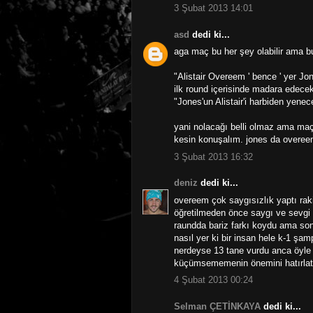
3 Şubat 2013 14:01
asd
dedi ki...
aga maç bu her şey olabilir ama b
"Alistair Overeem ' bence ' yer Jo
ilk round içerisinde madara edecek
"Jones'un Alistair'i harbiden yenec
yani nolacağı belli olmaz ama maç
kesin konuşalım. jones da overeem
3 Şubat 2013 16:32
deniz
dedi ki...
overeem çok saygısızlık yaptı ra
öğretilmeden önce saygı ve sevgi ö
raundda bariz farkı koydu ama son
nasıl yer ki bir insan hele k-1 ş
nerdeyse 13 tane vurdu anca öyle
küçümsememenin önemini hatırlatm
4 Şubat 2013 00:24
Selman ÇETİNKAYA
dedi ki...