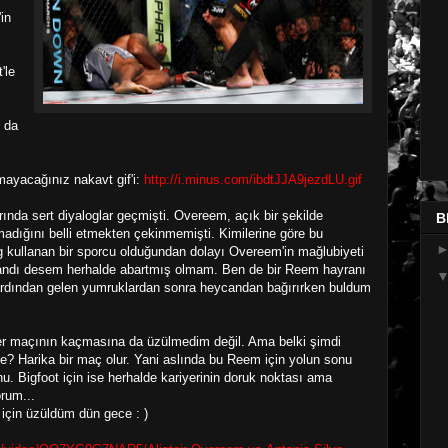
in
'le
i
 da
amayacağınız nakavt gif'i:
http://i.minus.com/ibdtJJA9jezdLU.gif
nda sert diyaloglar geçmişti. Overeem, açık bir şekilde
B
adığını belli etmekten çekinmemişti. Kimilerine göre bu
ng kullanan bir sporcu olduğundan dolayı Overeem'in mağlubiyeti
andı desem herhalde abartmış olmam. Ben de bir Reem hayranı
ardından gelen yumruklardan sonra heycandan bağırırken buldum
er maçının kaçmasına da üzülmedim değil. Ama belki şimdi
'e? Harika bir maç olur. Yani aslında bu Reem için yolun sonu
. Bigfoot için ise herhalde kariyerinin doruk noktası ama
orum...
için üzüldüm dün gece : )