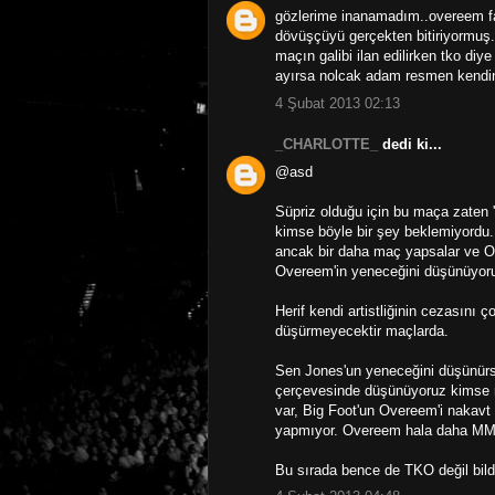
gözlerime inanamadım..overeem fan
dövüşçüyü gerçekten bitiriyormuş
maçın galibi ilan edilirken tko di
ayırsa nolcak adam resmen kendinde
4 Şubat 2013 02:13
_CHARLOTTE_
dedi ki...
@asd
Süpriz olduğu için bu maça zaten ''
kimse böyle bir şey beklemiyordu.
ancak bir daha maç yapsalar ve Ov
Overeem'in yeneceğini düşünüyor
Herif kendi artistliğinin cezasını ç
düşürmeyecektir maçlarda.
Sen Jones'un yeneceğini düşünürsü
çerçevesinde düşünüyoruz kimse ne
var, Big Foot'un Overeem'i nakavt
yapmıyor. Overeem hala daha MMA sp
Bu sırada bence de TKO değil bild