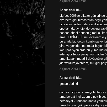
3 Şubat 2013 13:04
Adsız dedi ki...
bigfoot 2008de elitexc günlerinde 
overeem gibi testasteron degil yan
bilgi edinmeden cahil cahil konusa
sporlarinda ayi gibi de doping yapi
bonnar, chael sonnen şimdi aklima
ama DOPİNGÇİ ismi overeem e yap
bu arada bigfootun kombinasyonlar
yine ve yeniden ne kadar büyük bi
kötü pozisyonlarda bu yumruklard
edemiyor fedor parayi vurmadan ön
amerikadaki muadili dövüşçüler gi
jds,werdum,overeem, mir gibi paly
3 Şubat 2013 13:06
Adsız dedi ki...
çoban dedi ki
cain vs big foot 2. maçı bigfoota 
ama berbat ingilizcemle pek biş
nefeseydi 2.roundan sonra yoruldu
,ama bigfoot çok yavaş kalıyor