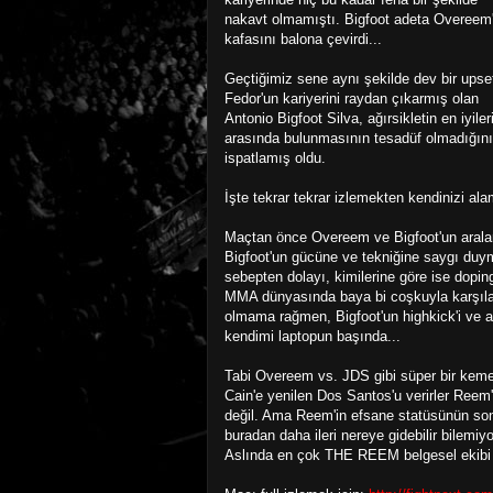
nakavt olmamıştı. Bigfoot adeta Overeem'
kafasını balona çevirdi...
Geçtiğimiz sene aynı şekilde dev bir upset
Fedor'un kariyerini raydan çıkarmış olan
Antonio Bigfoot Silva, ağırsikletin en iyiler
arasında bulunmasının tesadüf olmadığını
ispatlamış oldu.
İşte tekrar tekrar izlemekten kendinizi al
Maçtan önce Overeem ve Bigfoot'un araları
Bigfoot'un gücüne ve tekniğine saygı duym
sebepten dolayı, kimilerine göre ise dopi
MMA dünyasında baya bi coşkuyla karşıl
olmama rağmen, Bigfoot'un highkick'i ve 
kendimi laptopun başında...
Tabi Overeem vs. JDS gibi süper bir kem
Cain'e yenilen Dos Santos'u verirler Reem
değil. Ama Reem'in efsane statüsünün sonu
buradan daha ileri nereye gidebilir bilemiy
Aslında en çok THE REEM belgesel ekibi 