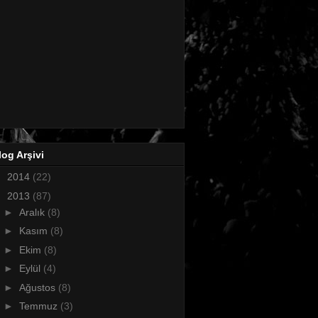
log Arşivi
►
2014
(22)
▼
2013
(87)
►
Aralık
(8)
►
Kasım
(8)
►
Ekim
(8)
►
Eylül
(4)
►
Ağustos
(8)
►
Temmuz
(3)