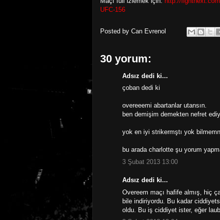
Maçı full izlemek için:
http://fightnext.c
UFC-156
Posted by
Can Evrenol
30 yorum:
Adsız dedi ki...
çoban dedi ki
overeeemi abartanlar utansın.
ben demişim demekten nefret ediy
yok en iyi strikermştı yok bilmem
bu arada charlotte şu yorum yapma 
3 Şubat 2013 13:00
Adsız dedi ki...
Overeem maçı hafife almış, hiç çal
bile indiriyordu. Bu kadar ciddiyet
oldu. Bu iş ciddiyet ister, eğer lau