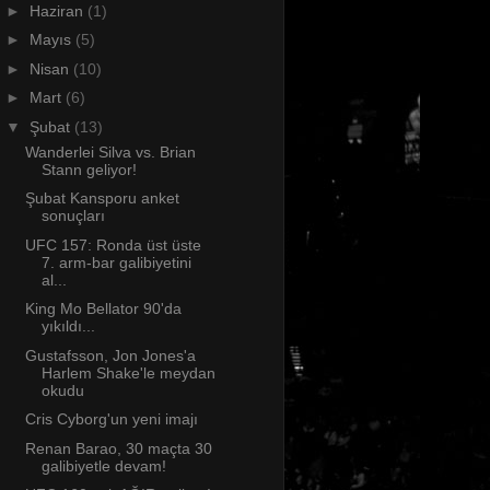
►
Haziran
(1)
►
Mayıs
(5)
►
Nisan
(10)
►
Mart
(6)
▼
Şubat
(13)
Wanderlei Silva vs. Brian
Stann geliyor!
Şubat Kansporu anket
sonuçları
UFC 157: Ronda üst üste
7. arm-bar galibiyetini
al...
King Mo Bellator 90'da
yıkıldı...
Gustafsson, Jon Jones'a
Harlem Shake'le meydan
okudu
Cris Cyborg'un yeni imajı
Renan Barao, 30 maçta 30
galibiyetle devam!