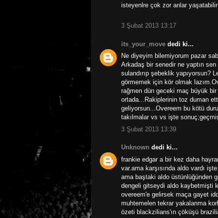
isteyenlre çok zor anlar yaşatabilir
3 Şubat 2013 13:17
its_your_move
dedi ki...
Ne diyeyim bilemiyorum pazar sab
Arkadaş bir senedir ne yaptın se
sulandırıp şebeklik yapıyorsun? Le
görmemek için kör olmak lazım.
rağmen dün geceki maç büyük bir d
ortada...Rakiplerinin toz duman et
geliyorsun...Overeem bu kötü dur
takılmalar vs vs işte sonuç;geçmiş
3 Şubat 2013 13:39
Unknown
dedi ki...
frankie edgar a bir kez daha hayran
var.ama karşısında aldo vardı işte
ama baştaki aldo üstünlüğünden ge
dengeli gitseydi aldo kaybetmişti 
overeem'e gelirsek maça gayet idd
muhtemelen tekrar yakalanma korkus
özeti blackzilians'ın çöküşü brazilia