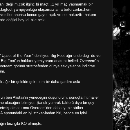
ı değilim.çok ilginç bi maçtı..1 yıl maç yapmamak bir
..bigfoot şampiyonluğa ulaşamaz ama belki zorlar..hem
ye verdiler anonsu bence gayet açık ve net nakavttı..hakem
 değildi bayıldı bile belki..
 Upset of the Year '' deniliyor. Big Foot ağır underdog -du ve
 Big Foot'un hakkını yemiyorum anasını belledi Overeem'in
ereem götünü stratosferden dünya seviyelerine indirirse
um.
ok ağır bir şekilde çekti zira bir daha gardını asla
n ben Alistair'in yeneceğini düşünürüm, sonuçta ihtimaller
 olacağını bilmiyor. Şanslı yumruk faktörü diye bir şey
 etmiş olması onu Overeem'den daha iyi bir striker
orundaki en iyi striker-lardan biri, bence en iyisi.
iğin buz gibi KO olmuştu.