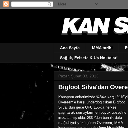
Ana Sayfa
MMA tarihi
E
Sağlık, Felsefe & Uç Noktalar!
Pazar, Şubat 03, 2013
Bigfoot Silva'dan Overe
Kansporu anketimizde %84'e karşı %16'yl
Overeem'e karşı underdog çıkan Bigfoot
Silva, dün gece UFC 156'da herkesi
şaşırtarak son ayların en büyük upset'ine
imza atmış oldu. 2007'den beri ilk defa
mağlubiyet yüzü gören Overeem, MMA
kariyerinde hiç bu kadar fena bir şekilde