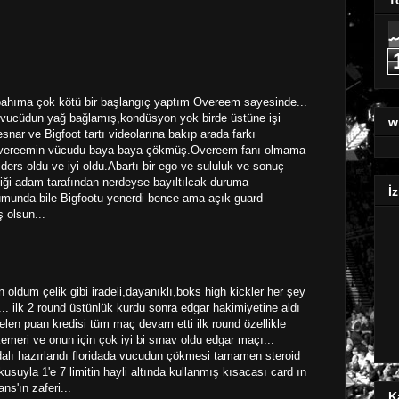
ahıma çok kötü bir başlangıç yaptım Overeem sayesinde...
n vucüdun yağ bağlamış,kondüsyon yok birde üstüne işi
w
snar ve Bigfoot tartı videolarına bakıp arada farkı
Overeemin vücudu baya baya çökmüş.Overeem fanı olmama
ers oldu ve iyi oldu.Abartı bir ego ve sululuk ve sonuç
tiği adam tarafından nerdeyse bayıltılcak duruma
İz
umunda bile Bigfootu yenerdi bence ama açık guard
 olsun...
 oldum çelik gibi iradeli,dayanıklı,boks high kickler her şey
... ilk 2 round üstünlük kurdu sonra edgar hakimiyetine aldı
len puan kredisi tüm maç devam etti ilk round özellikle
kemeri ve onun için çok iyi bi sınav oldu edgar maçı...
alı hazırlandı floridada vucudun çökmesi tamamen steroid
uyla 1'e 7 limitin hayli altında kullanmış kısacası card ın
ns'ın zaferi...
K