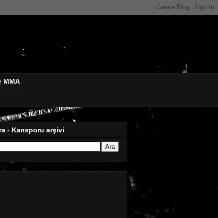
de MMA
ra - Kansporu arşivi