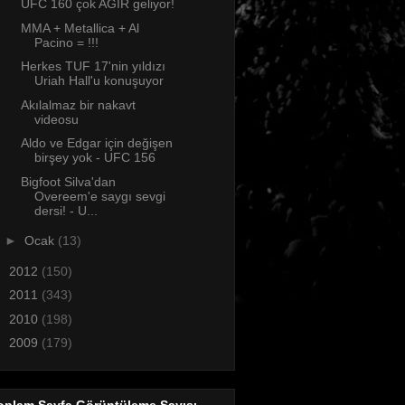
UFC 160 çok AĞIR geliyor!
MMA + Metallica + Al
Pacino = !!!
Herkes TUF 17'nin yıldızı
Uriah Hall'u konuşuyor
Akılalmaz bir nakavt
videosu
Aldo ve Edgar için değişen
birşey yok - UFC 156
Bigfoot Silva'dan
Overeem'e saygı sevgi
dersi! - U...
►
Ocak
(13)
►
2012
(150)
►
2011
(343)
►
2010
(198)
►
2009
(179)
oplam Sayfa Görüntüleme Sayısı