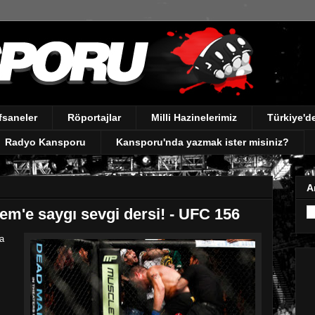
fsaneler
Röportajlar
Milli Hazinelerimiz
Türkiye'
Radyo Kansporu
Kansporu'nda yazmak ister misiniz?
A
em'e saygı sevgi dersi! - UFC 156
a