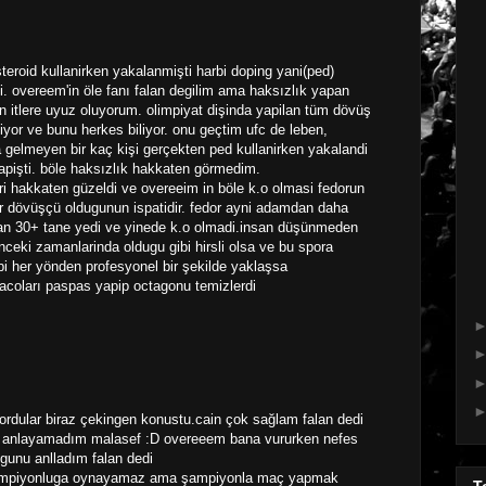
steroid kullanirken yakalanmişti harbi doping yani(ped)
i. overeem'in öle fanı falan degilim ama haksızlık yapan
n itlere uyuz oluyorum. olimpiyat dişinda yapilan tüm dövüş
liyor ve bunu herkes biliyor. onu geçtim ufc de leben,
 gelmeyen bir kaç kişi gerçekten ped kullanirken yakalandi
işti. böle haksızlık hakkaten görmedim.
i hakkaten güzeldi ve overeeim in böle k.o olmasi fedorun
r dövüşçü oldugunun ispatidir. fedor ayni adamdan daha
an 30+ tane yedi ve yinede k.o olmadi.insan düşünmeden
ceki zamanlarinda oldugu gibi hirsli olsa ve bu spora
bi her yönden profesyonel bir şekilde yaklaşsa
acoları paspas yapip octagonu temizlerdi
sordular biraz çekingen konustu.cain çok sağlam falan dedi
ey anlayamadım malasef :D overeeem bana vururken nefes
gunu anlladım falan dedi
.şampiyonluga oynayamaz ama şampiyonla maç yapmak
T