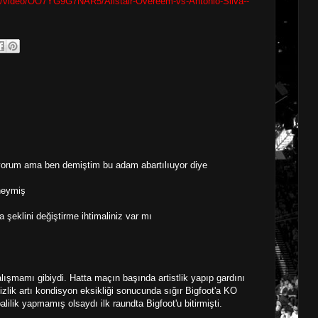
om/video/OO7YG9G7NAR5/Alistair-Overeem-vs-Antonio-Silva--
orum ama ben demiştim bu adam abartılıuyor diye
neymiş
şeklini değiştirme ihtimaliniz var mı
ışmamı gibiydi. Hatta maçın başında artistlik yapıp gardını
sizlik artı kondisyon eksikliği sonucunda sığır Bigfoot'a KO
balilik yapmamış olsaydı ilk raundta Bigfoot'u bitirmişti.