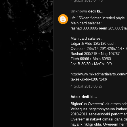
4 Şubat 2013 04:48
Unknown
dedi ki...
ufc 156'dan fighter ücretleri şöyle..
Main card salaries:
rashad 300.000$ reem 285.000$'la 
Main card salaries:
Edgar & Aldo 120/120 each
Overeem 285714.29/142857.14 • S
Rashad 300/215 • Nog 107/67
Fitch 66/66 • Maia 60/60
Joe B 30/30 • McCall 9/9
http://www.mixedmartialarts.com/
takes-up-to-42867143/
4 Şubat 2013 05:27
Adsız dedi ki...
Bigfoot'un Overeem'i alt etmesind
Velasquez hegemonyasına katlanm
2010-2011 senelerindeki performa
Overeem'in nakavt olması daha da
hayal kırıklığı oldu. Overeem her 