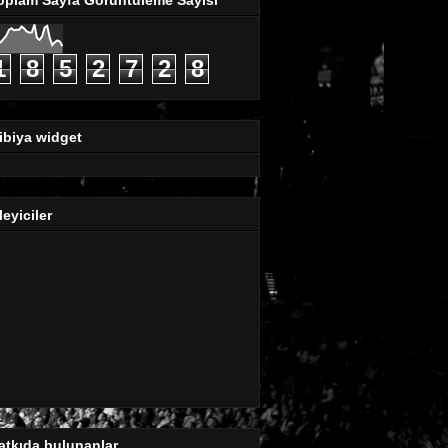
1
8
5
2
7
2
8
ibiya widget
leyiciler
atkıda bulunanlar