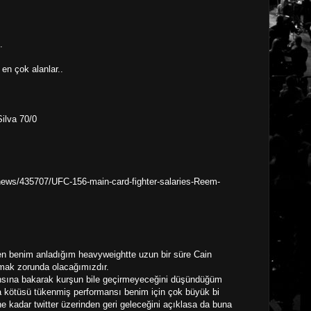
.
en çok alanlar..
ilva 70/0
news/435707/UFC-156-main-card-fighter-salaries-Reem-
en benim anladığım heavyweightte uzun bir süre Cain
ak zorunda olacağımızdır.
nsına bakarak kurşun bile geçirmeyeceğini düşündüğüm
 kötüsü tükenmiş performansı benim için çok büyük bi
ne kadar twitter üzerinden geri geleceğini açıklasa da buna