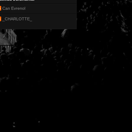
Can Evrenol
_CHARLOTTE_