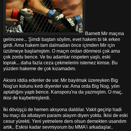
Barnett Mir maçına
gelinceee... Şimdi baştan söylim, evet hakem bi tık erken
girdi. Ama hakem tam dalmadan önce içimden Mir için
üzülmeye başlamıştım. O maçın ordan dönmesi çok ama
çok zordu bence. Ve bu adamlar nispeten yaşlı, eski
toprak... daha fazla ceza çekmelerini istemez kimse. Bu
yüzden hakeme de çok kızamadım.
Aksini iddia edenler de var. Mir bayılmak üzereyken Big
Nog'un kolunu kırdı diyenler var. Ama orda Big Nog, yılın
aptallığını yaptı bence. Kansporu'na da yazmıştım. O maç,
ikisi de kaybetmişlerdi.
İki dövüşçü de hemen aksyona daldılar. Vakit geçirip hadi
bu maçı da atlatayım paramı alayım diyen yoktu. İkisi de eski
cesur yürekti. Yeni yetmelere ders olsun demekten usandım
artık.. Eskisi kadar sevmiyorum bu MMA'i arkadaşlar..