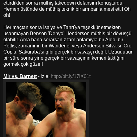
ettirdikten sonra müthiş takedown defansını konuşturdu.
Hemen üstünde de müthiş teknik bir armbar'la mest etti! Oh
oh!
Her maçtan sonra İsa'ya ve Tanrı'ya teşekkür etmekten
usanmayan Benson 'Denyo' Henderson müthiş bir dövüşçü
olabilir. Ama bana sorarsanız tam anlamıyla bir Aldo, bir
Pettis, zamanının bir Wanderlei veya Anderson Silva'sı, Cro
Cop'u, Sakuraba'sı gibi gerçek bir savaşçı değil. Uzuuuuuun
bir süre sonra yine gerçek bir savaşçının kemeri taktığını
görmek çok güzel!
Mir vs. Barnett
- izle:
http://bit.ly/17iX01t