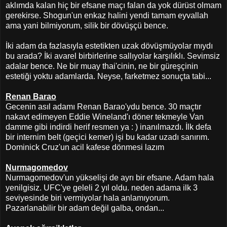
aklımda kalan hiç bir efsane maçı falan da yok dürüst olmam
gerekirse. Shogun'un enkaz halini yendi tamam eyvallah
ama yani bilmiyorum, silik bir dövüşçü bence.
İki adam da fazlasıyla estetikten uzak dövüşmüyolar mıydı
bu arada? İki avarel birbirlerine sallıyolar karşılıklı. Sevimsiz
adalar bence. Ne bir muay thai'cinin, ne bir güreşçinin
estetiği yoktu adamlarda. Neyse, farketmez sonuçta tabi...
Renan Barao
Gecenin asıl adamı Renan Barao'ydu bence. 30 maçtır
nakavt edimeyen Eddie Wineland'ı döner tekmeyle Van
damme gibi indirdi herif resmen ya : ) inanılmazdı. İlk defa
bir internim belt (geçici kemer) işi bu kadar uzadı sanırım.
Dominick Cruz'un acil kafese dönmesi lazım
Nurmagomedov
Nurmagomedov'un yükselişi de ayrı bir efsane. Adam hala
yenilgisiz. UFC'ye geleli 2 yıl oldu. neden adama ilk 3
seviyesinde biri vermiyolar hala anlamıyorum.
Pazarlanabilir bir adam değil galba, ondan...