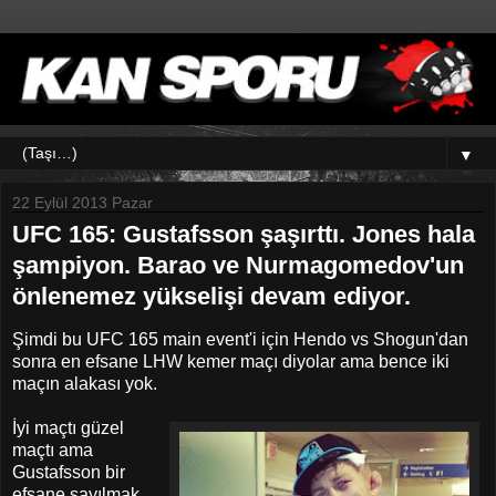
▼
22 Eylül 2013 Pazar
UFC 165: Gustafsson şaşırttı. Jones hala
şampiyon. Barao ve Nurmagomedov'un
önlenemez yükselişi devam ediyor.
Şimdi bu UFC 165 main event'i için Hendo vs Shogun'dan
sonra en efsane LHW kemer maçı diyolar ama bence iki
maçın alakası yok.
İyi maçtı güzel
maçtı ama
Gustafsson bir
efsane sayılmak