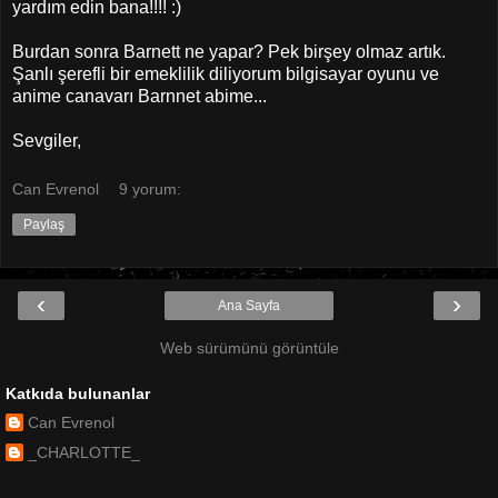
yardım edin bana!!!! :)
Burdan sonra Barnett ne yapar? Pek birşey olmaz artık.
Şanlı şerefli bir emeklilik diliyorum bilgisayar oyunu ve
anime canavarı Barnnet abime...
Sevgiler,
Can Evrenol
9 yorum:
Paylaş
‹
›
Ana Sayfa
Web sürümünü görüntüle
Katkıda bulunanlar
Can Evrenol
_CHARLOTTE_