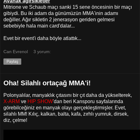
Avanak ağırsikletler
Mitrione ve Schaub maçı sanki 15 sene öncesinin bir maçı
gibiydi. Bu iki adam da günümüzün MMA'inin adamı
değiller. Ağır sikletin 2 jenerasyon geriden gelmesi
sebebiyle hala main card'dalar...
Evet bir event'i daha böyle atlattık...
Can Evrenol
3 yorum:
Paylaş
Oha! Silahlı ortaçağ MMA'i!
Polonyalılar, manyaklık çıtasını bir çıt daha da yükselterek,
X-ARM
ve
HIP SHOW
'dan beri Kansporu sayfalarında
görebilceğiniz en manyak olayı gerçekleştirmişler. Evet,
silahlı MM! Kılıç, kalkan, balta, kafa, zırhlı yumruk, dirsek,
diz, çelme!