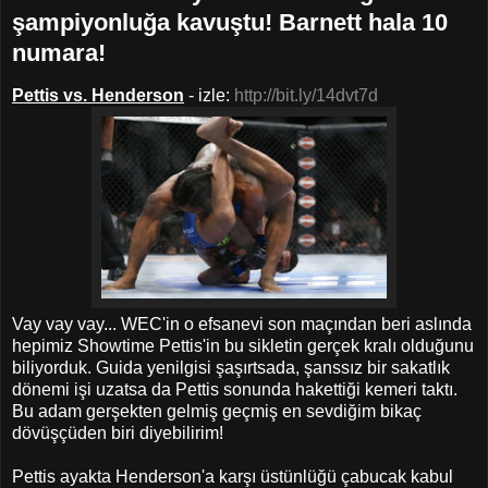
şampiyonluğa kavuştu! Barnett hala 10
numara!
Pettis vs. Henderson
- izle:
http://bit.ly/14dvt7d
Vay vay vay... WEC'in o efsanevi son maçından beri aslında
hepimiz Showtime Pettis'in bu sikletin gerçek kralı olduğunu
biliyorduk. Guida yenilgisi şaşırtsada, şanssız bir sakatlık
dönemi işi uzatsa da Pettis sonunda hakettiği kemeri taktı.
Bu adam gerşekten gelmiş geçmiş en sevdiğim bikaç
dövüşçüden biri diyebilirim!
Pettis ayakta Henderson'a karşı üstünlüğü çabucak kabul