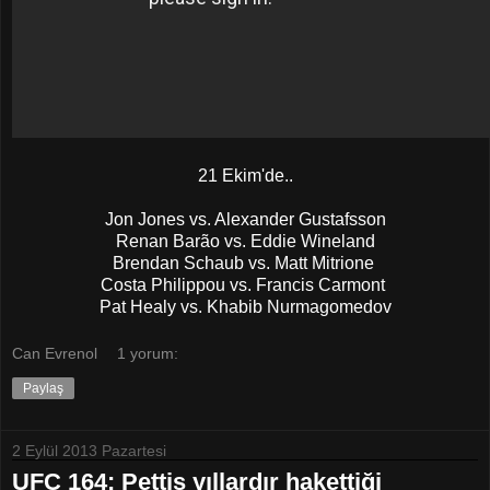
21 Ekim'de..
Jon Jones vs. Alexander Gustafsson
Renan Barão vs. Eddie Wineland
Brendan Schaub vs. Matt Mitrione
Costa Philippou vs. Francis Carmont
Pat Healy vs. Khabib Nurmagomedov
Can Evrenol
1 yorum:
Paylaş
2 Eylül 2013 Pazartesi
UFC 164: Pettis yıllardır hakettiği