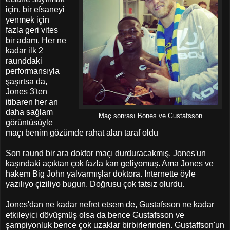
için, bir efsaneyi
yenmek için
fazla geri vites
bir adam. Her ne
kadar ilk 2
raunddaki
performansıyla
şaşırtsa da,
Jones 3'ten
itibaren her an
daha sağlam
Maç sonrası Bones ve Gustafsson
görüntüsüyle
maçı benim gözümde rahat alan taraf oldu
Son raund bir ara doktor maçı durduracakmış. Jones'un
kaşındaki açıktan çok fazla kan geliyomuş. Ama Jones ve
hakem Big John yalvarmışlar doktora. Internette öyle
yazılıyo çiziliyo bugun. Doğrusu çok tatsız olurdu.
Jones'dan ne kadar nefret etsem de, Gustafsson ne kadar
etkileyici dövüşmüş olsa da bence Gustafsson ve
şampiyonluk bence çok uzaklar birbirlerinden. Gustaffson'un