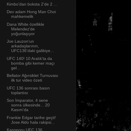
Kimbo'dan boksta 2'de 2 ...
Dev adam Hong Man Choi
mahkemelik
Dana White özellikle
Melendez'de
yoğunlaşıyor
Joe Lauzon'un
arkadaşlarının,
UFC136'daki galibiye...
UFC 140! 10 Aralık'ta da
bomba gibi kemer maçı
gel...
Bellator Ağırsiklet Turnuvası
ilk tur video özeti
UFC 136 sonrası basın
toplantısı
Son İmparator, 4 sene
sonra ülkesinde... 20
Kasım'da
Frankie Edgar tarihe geçti!
Jose Aldo hala rakipsi...
Kansporu UFC 136