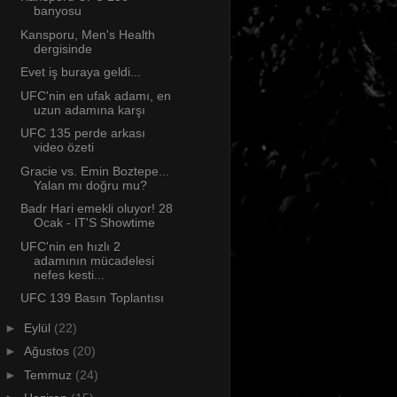
banyosu
Kansporu, Men's Health
dergisinde
Evet iş buraya geldi...
UFC'nin en ufak adamı, en
uzun adamına karşı
UFC 135 perde arkası
video özeti
Gracie vs. Emin Boztepe...
Yalan mı doğru mu?
Badr Hari emekli oluyor! 28
Ocak - IT'S Showtime
UFC'nin en hızlı 2
adamının mücadelesi
nefes kesti...
UFC 139 Basın Toplantısı
►
Eylül
(22)
►
Ağustos
(20)
►
Temmuz
(24)