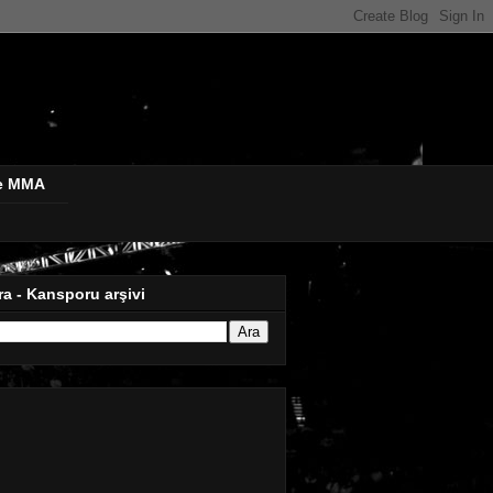
de MMA
ra - Kansporu arşivi