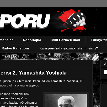
fsaneler
Röportajlar
Milli Hazinelerimiz
Türkiye'
Radyo Kansporu
Kansporu'nda yazmak ister misiniz?
A
erisi 2: Yamashita Yoshiaki
) judonun ilk temsilcisi kabul edilen Yamashita Yoshiaki, 10.
judocu olma onurunu taşıyor.
mashita Yoshiaki 1865
ocukken Japonya'nın
lışmaya başladı
(O dönemler
liyordu. Japonya’da bu durum