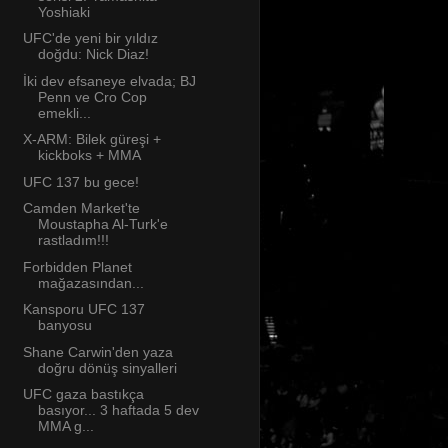
Yoshiaki
UFC'de yeni bir yıldız
doğdu: Nick Diaz!
İki dev efsaneye elvada; BJ
Penn ve Cro Cop
emekli...
X-ARM: Bilek güreşi +
kickboks + MMA
UFC 137 bu gece!
Camden Market'te
Moustapha Al-Turk'e
rastladım!!!
Forbidden Planet
mağazasından...
Kansporu UFC 137
banyosu
Shane Carwin'den yaza
doğru dönüş sinyalleri
UFC gaza bastıkça
basıyor... 3 haftada 5 dev
MMA g...