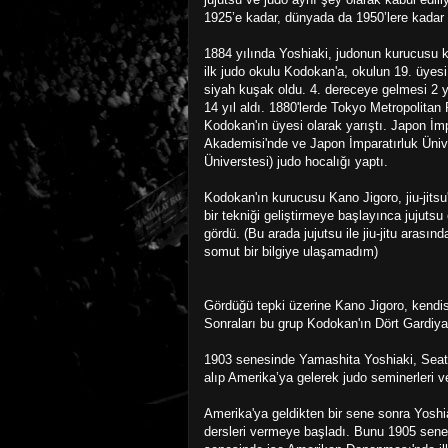
1925’e kadar, dünyada da 1950’lere kadar b
1884 yılında Yoshiaki, judonun kurucusu k
ilk judo okulu Kodokan'a, okulun 19. üyesi 
siyah kuşak oldu. 4. dereceye gelmesi 2 y
14 yıl aldı. 1880'lerde Tokyo Metropolitan 
Kodokan'ın üyesi olarak yarıştı. Japon İ
Akademisi'nde ve Japon İmparatırluk Üni
Üniverstesi) judo hocalığı yaptı.
Kodokan'ın kurucusu Kano Jigoro, jiu-jitsu'
bir tekniği geliştirmeye başlayınca jujutsu
gördü. (Bu arada jujutsu ile jiu-jitu arasın
somut bir bilgiye ulaşamadım)
Gördüğü tepki üzerine Kano Jigoro, kendisi
Sonraları bu grup Kodokan'ın Dört Gardiyan
1903 senesinde Yamashita Yoshiaki, Seattle’
alıp Amerika’ya gelerek judo seminerleri 
Amerika'ya geldikten bir sene sonra Yosh
dersleri vermeye başladı. Bunu 1905 sene