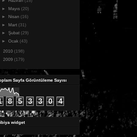
►
Haziran
(15)
►
Mayıs
(20)
►
Nisan
(16)
►
Mart
(31)
►
Şubat
(29)
►
Ocak
(43)
►
2010
(198)
►
2009
(179)
oplam Sayfa Görüntüleme Sayısı
1
8
5
3
3
0
4
ibiya widget