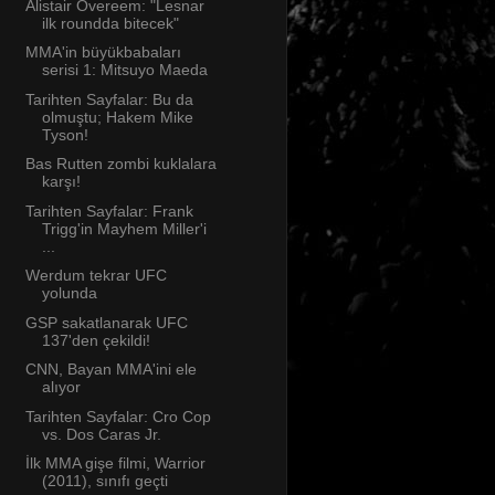
Alistair Overeem: "Lesnar
ilk roundda bitecek"
MMA'in büyükbabaları
serisi 1: Mitsuyo Maeda
Tarihten Sayfalar: Bu da
olmuştu; Hakem Mike
Tyson!
Bas Rutten zombi kuklalara
karşı!
Tarihten Sayfalar: Frank
Trigg'in Mayhem Miller'i
...
Werdum tekrar UFC
yolunda
GSP sakatlanarak UFC
137'den çekildi!
CNN, Bayan MMA'ini ele
alıyor
Tarihten Sayfalar: Cro Cop
vs. Dos Caras Jr.
İlk MMA gişe filmi, Warrior
(2011), sınıfı geçti