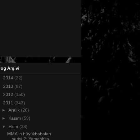
log Arşivi
►
2014
(22)
►
2013
(87)
►
2012
(150)
▼
2011
(343)
►
Aralık
(26)
►
Kasım
(59)
▼
Ekim
(38)
MMA'in büyükbabaları
serisi 2: Yamashita