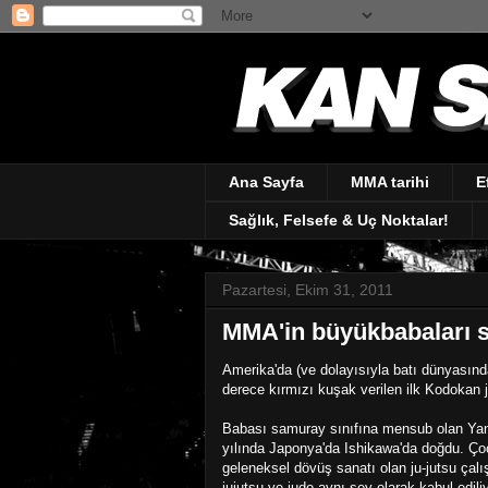
Ana Sayfa
MMA tarihi
E
Sağlık, Felsefe & Uç Noktalar!
Pazartesi, Ekim 31, 2011
MMA'in büyükbabaları s
Amerika'da (ve dolayısıyla batı dünyasında
derece kırmızı kuşak verilen ilk Kodokan 
Babası samuray sınıfına mensub olan Ya
yılında Japonya'da Ishikawa'da doğdu. Ç
geleneksel dövüş sanatı olan ju-jutsu ça
jujutsu ve judo aynı şey olarak kabul edi