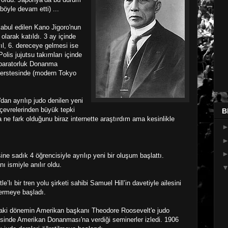
öyle devam etti) ...
abul edilen Kano Jigoro'nun
olarak katıldı. 3 ay içinde
ıl, 6. dereceye gelmesi ise
Polis jujutsu takımları içinde
mparatorluk Donanma
verstesinde (modern Tokyo
dan ayrılıp judo denilen yeni
 çevrelerinden büyük tepki
B
da ne fark olduğunu biraz internette araştırdım ama kesinlikle
ne sadık 4 öğrencisiyle ayrılıp yeni bir oluşum başlattı.
ı ismiyle anılır oldu.
lı bir tren yolu şirketi sahibi Samuel Hill’in davetiyle ailesini
vermeye başladı.
iaki dönemin Amerikan başkanı Theodore Roosevelt'e judo
sinde Amerikan Donanması'na verdiği seminerler izledi. 1906