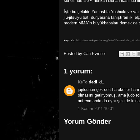
senesinde ise Amerikan Donanması'nda ilk 
İşte bu şekilde Yamashta Yoshiaki ve yazı
jiu-jitsu'yu batı dünyasına tanıştıran
iki el
modern MMA'in büyükbabaları demek de ç
kaynak:
http://en.wikipedia.org/wiki/Yamashita_Yoshi
Posted by
Can Evrenol
1 yorum:
KeTo
dedi ki...
jujitsunun çok sert hareketler bar
olmasını getiriyomuş. ama judo rol
antrenmanda da aynı şekilde kulla
1 Kasım 2011 10:01
Yorum Gönder