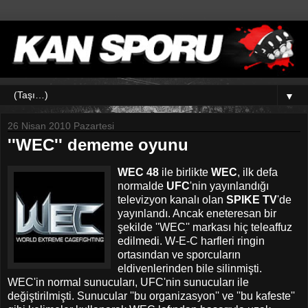
▼
26 Nisan 2010 Pazartesi
''WEC'' dememe oyunu
WEC 48
ile birlikte
WEC
, ilk defa
normalde
UFC
'nin yayınlandığı
televizyon kanalı olan
SPIKE TV
'de
yayınlandı. Ancak eneteresan bir
şekilde ''WEC'' markası hiç teleaffuz
edilmedi. W-E-C harfleri ringin
ortasından ve sporcuların
eldivenlerinden bile silinmişti.
WEC'in normal sunucuları, UFC'nin sunucuları ile
değiştirilmişti. Sunucular ''bu organizasyon'' ve ''bu kafeste''