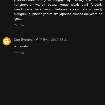
karıştırıyorum.wandy beyaz kongo siyah yani fotodaki
wandi.orada hata yaptım.fedorun arkasındakinin randy
olduğunu şüpheleniyorum.site japonca olmasa anlıycam da
işte...
Yanıtla
Can Evrenol
7 Eylül 2010 16:31
tamamdır
Yanıtla