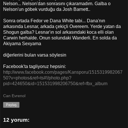
Nelson... Nelson'dan sonrasını çıkaramadım. Galba o
Nelson'un göbek vurduğu da Josh Barnett..
Sonra ortada Fedor ve Dana White tabi... Dana'nın
arkasında Lesnar, arkada çekiçli Overeem. Yerde yatan da
Shogun galba? Lesnar'ın sol arkasındaki koca elli olan
Carwin herhalde. Onun solundaki Wanderli. En solda da
Akiyama Sexyama
diğerlerini bulan varsa söylesin
Facebook'ta tagliyoruz hepsini:
http://www.facebook.com/pages/Kansporu/1515319982067
50?v=photos&ref=ts#!/photo.php?
pid=424650&id=151531998206750&ref=fbx_album
Can Evrenol
Paylaş
12 yorum: