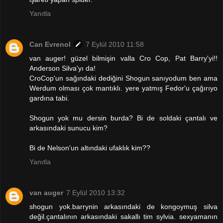
Yanıtla
Can Evrenol
7 Eylül 2010 11:58
van auger! güzel bilmişin valla Cro Cop, Pat Barry'yi!!
Anderson Silva'yı da!
CroCop'un sağındaki dediğini Shogun sanıyodum ben ama
Werdum olması çok mantıklı. yere yatmış Fedor'u çağırıyo
gardına tabi.
Shogun yok mu dersin burda? Bi de soldaki çantalı ve
arkasındaki sunucu kim?
Bi de Nelson'un altındaki ufaklık kim??
Yanıtla
van auger
7 Eylül 2010 13:32
shogun yok.barrynin arkasındaki de kongoymuş silva
değil.çantalının arkasındaki sakallı tim sylvia. sexyamanın