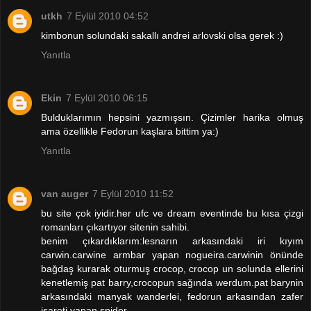
utkh
7 Eylül 2010 04:52
kimbonun solundaki sakallı andrei arlovski olsa gerek :)
Yanıtla
Ekin
7 Eylül 2010 06:15
Bulduklarımın hepsini yazmışsın. Çizimler harika olmuş
ama özellikle Fedorun kaşlara bittim ya:)
Yanıtla
van auger
7 Eylül 2010 11:52
bu site çok iyidir.her ufc ve dream eventinde bu kısa çizgi
romanları çıkartıyor sitenin sahibi.
benim çıkardıklarım:lesnarın arkasındaki iri kıyım
carwin.carwine armbar yapan nogueira.carwinin önünde
bağdaş kurarak oturmuş crocop, crocop un solunda ellerini
kenetlemiş pat barry,crocopun sağında werdum.pat barynin
arkasındaki manyak wanderlei, fedorun arkasından zafer
işareti yapan spider.