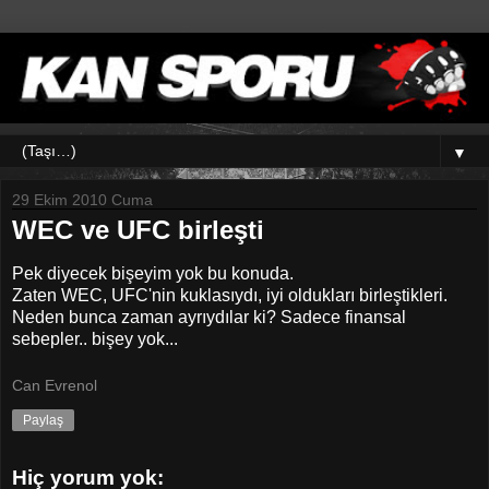
▼
29 Ekim 2010 Cuma
WEC ve UFC birleşti
Pek diyecek bişeyim yok bu konuda.
Zaten WEC, UFC'nin kuklasıydı, iyi oldukları birleştikleri.
Neden bunca zaman ayrıydılar ki? Sadece finansal
sebepler.. bişey yok...
Can Evrenol
Paylaş
Hiç yorum yok: