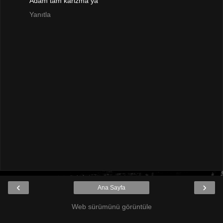
Adam tam karizma ya
Yanıtla
‹
›
Ana Sayfa
Web sürümünü görüntüle