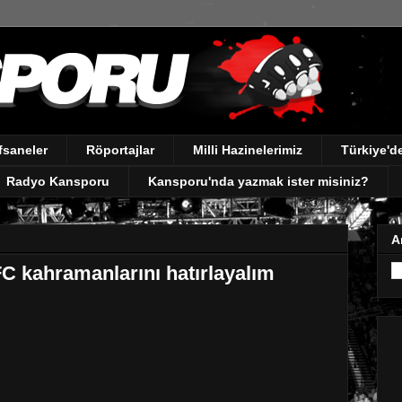
fsaneler
Röportajlar
Milli Hazinelerimiz
Türkiye'
Radyo Kansporu
Kansporu'nda yazmak ister misiniz?
A
UFC kahramanlarını hatırlayalım