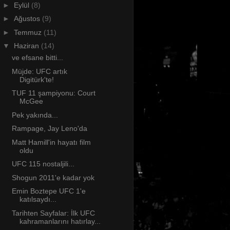
►
Eylül
(8)
►
Ağustos
(9)
►
Temmuz
(11)
▼
Haziran
(14)
ve efsane bitti...
Müjde: UFC artık
Digitürk'te!
TUF 11 şampiyonu: Court
McGee
Pek yakında...
Rampage, Jay Leno'da
Matt Hamill'in hayatı film
oldu
UFC 115 nostaljili...
Shogun 2011'e kadar yok
Emin Boztepe UFC 1'e
katılsaydı...
Tarihten Sayfalar: İlk UFC
kahramanlarını hatırlay...