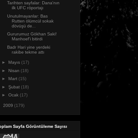
Tarihten sayfalar: Dana'nın
ilk UFC röportajı
Unutulmayanlar: Bas
Rutten ölümcül sokak
dövüşü de...
Gururumuz Gökhan Saki!
Manhoef'i bitirdi
Badr Hari yine yerdeki
rakibe tekme attı
►
Mayıs
(17)
►
Nisan
(18)
►
Mart
(15)
►
Şubat
(18)
►
Ocak
(17)
►
2009
(179)
oplam Sayfa Görüntüleme Sayısı