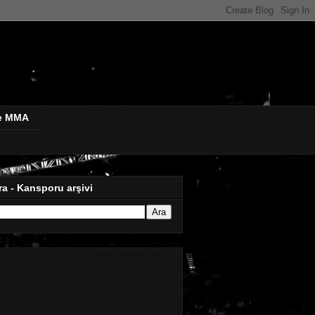
de MMA
ra - Kansporu arşivi