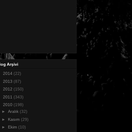
log Arşivi
►
2014
(22)
►
2013
(87)
►
2012
(150)
►
2011
(343)
▼
2010
(198)
►
Aralık
(32)
►
Kasım
(29)
►
Ekim
(10)