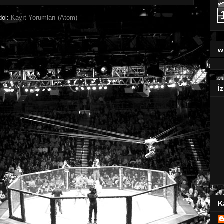
dol:
Kayıt Yorumları (Atom)
w
İz
K