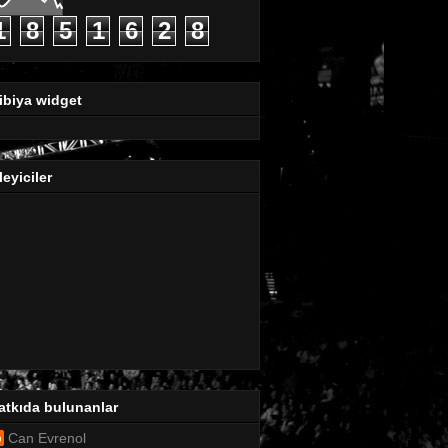
1
8
5
1
6
2
8
ibiya widget
leyiciler
atkıda bulunanlar
Can Evrenol