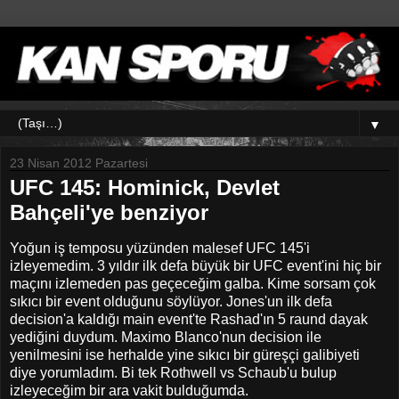
▼
23 Nisan 2012 Pazartesi
UFC 145: Hominick, Devlet
Bahçeli'ye benziyor
Yoğun iş temposu yüzünden malesef UFC 145'i
izleyemedim. 3 yıldır ilk defa büyük bir UFC event'ini hiç bir
maçını izlemeden pas geçeceğim galba. Kime sorsam çok
sıkıcı bir event olduğunu söylüyor. Jones'un ilk defa
decision'a kaldığı main event'te Rashad'ın 5 raund dayak
yediğini duydum. Maximo Blanco'nun decision ile
yenilmesini ise herhalde yine sıkıcı bir güreşçi galibiyeti
diye yorumladım. Bi tek Rothwell vs Schaub'u bulup
izleyeceğim bir ara vakit bulduğumda.