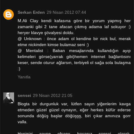
Serkan Erden
29 Nisan 2012 07:44
M.Ali Clay kendi kafasına göre bir yorum yapmış her
zamanki gibi 2 tane afacan çıkmış adama laf sokuyor :)
heryer klavye şövalyesi doldu.
@ Unknown : önce adam ol kendine bir nick bul, merak
etme nickinden kimse bulamaz seni :)
@ Mentalist : Baban mesajlarında kullandığın ayıp
kelimeleri görse(yarrak gibi)hemen internet bağlantısını
keser, sende oturur ağlarsın, terbiyeli ol sağa sola bulaşma
:)
Yanıtla
sensei
29 Nisan 2012 21:05
Blogta bir durgunluk var, lütfen sayın yiğenlerim kavga
etmeden güzel güzel oynayın, eğer herkes küfür ederse
sonunda döğüş başlar döğüşşş, biri çıkar amınıza gorr
valla.
Hepinizi seven efsane hocanız sensei olarak,