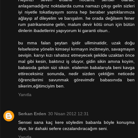
anlaşamadığınz noktalarda cuma namazı çıkışı gelin sizleri
iyi niyetle tokatlayayım sonra hep beraber yaptıklarımıza
ağlayıp af dileyelim ve barışalım. he orada değilsem fener
rum patrikanesine gelin, malum devir kötü onun için bütün
dinlerin ibadetlerini yapıyorum ki garanti olsun..
bu mma falan şeytan işidir ulliminatidir, uzak doğu
felsefesine yönelin kimseyi kırmayın incitmeyin, savaşmayın
sevişin. karıyı kızı rahatsız etmeyecek şekilde uzaktan önce
mal gibi kesin, baktınız iş oluyor, gidin sikin amına koyim,
babasıda gelsin sizi siksin. elalemin babalarıyla beni kavga
ettireceksiniz sonunda, nedir sizden çektiğim neticede
öğrencilerimi savunmak görevimdir babasınıda ben
sikerim,eğitimciyim ben.
Yanıtla
Serkan Erden
30 Nisan 2012 12:31
Sensei sana kaç kere söyledim babanla böyle konuşma
diye, bir dahaki sefere cezalandıracağım seni.
Yanıtla