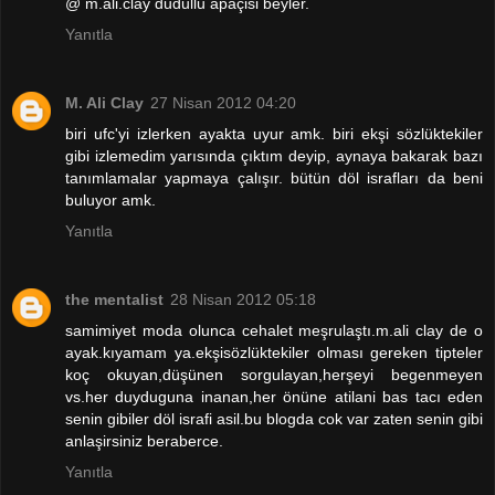
@ m.ali.clay dudullu apaçisi beyler.
Yanıtla
M. Ali Clay
27 Nisan 2012 04:20
biri ufc'yi izlerken ayakta uyur amk. biri ekşi sözlüktekiler
gibi izlemedim yarısında çıktım deyip, aynaya bakarak bazı
tanımlamalar yapmaya çalışır. bütün döl israfları da beni
buluyor amk.
Yanıtla
the mentalist
28 Nisan 2012 05:18
samimiyet moda olunca cehalet meşrulaştı.m.ali clay de o
ayak.kıyamam ya.ekşisözlüktekiler olması gereken tipteler
koç okuyan,düşünen sorgulayan,herşeyi begenmeyen
vs.her duyduguna inanan,her önüne atilani bas tacı eden
senin gibiler döl israfi asil.bu blogda cok var zaten senin gibi
anlaşirsiniz beraberce.
Yanıtla