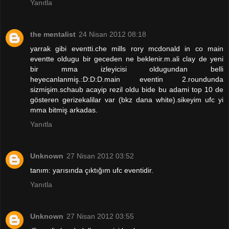
Yanıtla
the mentalist
24 Nisan 2012 08:18
yarrak gibi eventti.che mills rory mcdonald in co main
eventte oldugu bir geceden ne beklenir.m.ali clay de yeni
bir mma izleyicisi oldugundan belli
heyecanlanmiş.:D:D:D.main eventin 2.roundunda
sizmişim.schaub acayip rezil oldu bide bu adami top 10 de
gösteren gerizekalilar var (bkz dana white).sikeyim ufc yi
mma bitmiş arkadas.
Yanıtla
Unknown
27 Nisan 2012 03:52
tanım: yarısında çıktığım ufc eventidir.
Yanıtla
Unknown
27 Nisan 2012 03:55