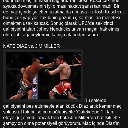
oturtması maçı almasını sağladı. Tabi Josh Koschcek'inde
ayakta dövüşmesinin iyi olması nakavt şansı tanımadı. Bir
de maç içinde şu elleri uzatma da olmasa -ki Josh Koschcek
bunu çok yapıyor- rakibinin gözünü çıkarması an meselesi
olmaktan uzak kalıcak. Sonuç olarak UFC’de sekizinci
galibiyetini alan Johny Hendricks unvan maçını hak etmiş
oldu, tabi ağabeylerinin kapışmalarından sonra…
NATE DIAZ vs. JIM MILLER
Bu seferde
galibiyetini pes ettirmeyle alan küçük Diaz artık kemer maçı
yolcusu. Rakibi ise bu mağlubiyetle ‘Gatekeeper’lıktan
öteye geçemedi, ancak ben hala Jim Miller’da hafifsiklette
şampyion olma potansiyeli görüyorum. Maç içinde Diaz’ın