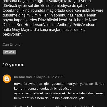
boksuna başarılı bir agresif yaklaşımla karşılık veren
dövüşçü iyi bir sol direkle sersemlediyse de çabuk
toparlandı. İkinci roundda maç ortada giderken riskli bir yere
düşürme girişimi Jim Miller ‘ın sonunu hazırladı. Hemen
boynu kapan kardeş Diaz biletini kesti. Artık bende Nate
Diaz’ın, Ben Henderson’a olsun Anthony Pettis’e olsun
hatta Grey Maynard’a karşı maçlarını sabırsızlıkla
bekliyorum.
Can Evrenol
Paylaş
10 yorum:
mehmedov
7 Mayıs 2012 23:39
travis browne jds gibi yavastan kariyer yaratılan ileride
kemer macına cıkarılacak bir dövüscü
ayrıca ben rothwell ile dövüsecek, lavarla falan dovusmesi
hem mantıksız hem de ufc nin planlarında yok.