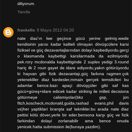
diliyorum.
Yanıtla
frankello
8 Mayıs 2012 04:20
nate diaz'ın lwe geçince gücü yerine gelmiş.wwde
kendisinin yarısı kadar kaliteli olmayan dövüşcülere karsi
fiziksel ve güç dezavantajlarından dolayi kaybediyordu.gerçi
o klasmanda kaybettigi karsilarmada da ezilmiyordu
pek.rory mcdonalda kaybettiginde 2 suplex yedigi 3.round
hariç ilk 2 roun gayet de idare ediyordu,yakın götürüyordu
ki hayvan gibi fizik dezavantajı,güç farkına ragmen.çok
yetenekliler diaz kardesler,mmain gerçek temsilcileri bu
adamlar bence.bazı apaçi dövüşçüler gibi saf kas
gücü+güreş+idare edicek kadar striking ile milleti decisiona
götürmeye calismiyolar(bkz gsp, jon
fitch,koscheck,mcdonald,guida,rashad evans,phil davis
vs)her yaptiklari branşta saf teknikler.bu arada nate diaz
pettisi kötü döver,yerle bir eder.bensona karşı güç ve fizik
farkindan dolayi zorlanabilir ama bence onuda
yenicek.hatta submission ile(buraya yazdim).