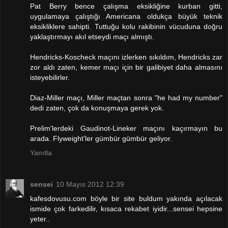
Pat Berry bence çalışma eksikliğine kurban gitti,
uygulamaya çalıştığı Americana oldukça büyük teknik
eksikliklere sahipti. Tuttuğu kolu rakibinin vücuduna doğru
yaklaştırmayı akıl etseydi maçı almıştı.
Hendricks-Koscheck maçını izlerken sıkıldım, Hendricks zar
zor aldı zaten, kemer maçı için bir galibiyet daha almasını
isteyebilirler.
Diaz-Miller maçı, Miller maçtan sonra "he had my number"
dedi zaten, çok da konuşmaya gerek yok.
Prelim'lerdeki Gaudinot-Lineker maçını kaçırmayın bu
arada. Flyweight'ler gümbür gümbür geliyor.
Yanıtla
sensei
10 Mayıs 2012 12:39
kafesdovusu.com böyle bir site buldum yakında açılacak
ismide çok farkedilir, kısaca rekabet iyidir...sensei hepsine
yeter..