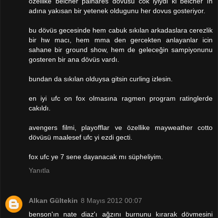
özellike belcher palhares dövüsü cok iyiydi ki belcher ın
adına yakısan bir yetenek oldugunu her dovus gosteriyor.
bu dövüs gecesinde hem cabuk sıkılan arkadaslara cerezlik
bir hw macı, hem mma den gercekten anlayanlar icin
sahane bir ground show, hem de geleceğin sampiyonunu
gosteren bir ana dövüs vardı.
bundan da sıkılan olduysa gitsin curling izlesin.
en iyi ufc on fox olmasına ragmen program ratinglerde
cakıldı.
avengers filmi, playofflar ve özellike mayweather cotto
dövüsü maalesef ufc yi ezdi gecti.
fox ufc ye 7 sene dayanacak mı süpheliyim.
Yanıtla
Alkan Gültekin
8 Mayıs 2012 00:07
benson'ın nate diaz'ı ağzını burnunu kırarak dövmesini