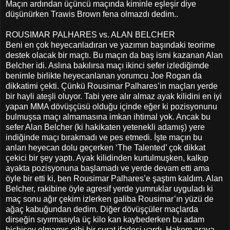
Maçın ardından üçüncü maçında kiminle eşleşir diye
düşünürken Trawis Brown fena olmazdı dedim..
ROUSIMAR PALHARES vs. ALAN BELCHER
Beni en çok heyecanladıran ve yazımın başındaki teorime
destek olacak bir maçtı. Bu maçın da baş ismi kazanan Alan
Belcher idi. Aslına bakılırsa maçı ikinci sefer izlediğimde
benimle birlikte heyecanlanan yorumcu Joe Rogan da
dikkatimi çekti. Çünkü Rousimar Palhares’in maçları yerde
bir hayli ateşli oluyor. Tabi yere alır almaz ayak kilidini en iyi
yapan MMA dövüşçüsü olduğu içinde eğer ki pozisyonunu
bulmuşsa maçı almamasına imkan ihtimal yok. Ancak bu
sefer Alan Belcher (ki hakikaten yetenekli adamış) yere
indiğinde maçı bırakmadı ve pes etmedi. İşte maçın bu
anları heyecan dolu geçerken ‘The Talented’ çok dikkat
çekici bir şey yaptı. Ayak kilidinden kurtulmuşken, kalkıp
ayakta pozisyonuna başlamadı ve yerde devam etti ama
öyle bir etti ki, ben Rousimar Palhares’e şaştım kaldım. Alan
Belcher, rakibine öyle agresif yerde yumruklar uyguladı ki
maç sonu ağır çekim izlerken galiba Rousimar’ın yüzü de
ağaç kabuğundan dedim. Diğer dövüşçüler maçlarda
dirseğin sıyırmasıyla üç kilo kan kaybederken bu adam
hiçbişey olmamış gibi bir surat ifadesi vardı. Hakem araya