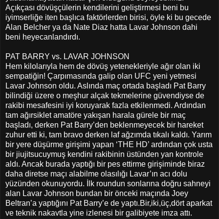
Açıkçası dövüşçülerin kendilerini geliştirmesi beni bu
iyimserliğe iten başlıca faktörlerden birisi, öyle ki bu gecede
Alan Belcher ya da Nate Diaz hatta Lavar Johnson dahi
beni heyecanlandırdı.
PAT BARRY vs. LAVAR JOHNSON
Hem kilolarıyla hem de dövüş yetenekleriyle ağır olan iki
sempatiğin! Çarpımasında galip olan UFC yeni yetmesi
Lavar Johnson oldu. Aslında maç ortada başladı Pat Barry
bilindiği üzere o meşhur alçak tekmelerine güvendiyse de
rakibi mesafesini iyi koruyarak fazla etkilenmedi. Ardından
tam ağırsiklet amatöre yakışan harala gürele bir maç
başladı, derken Pat Barry’den beklenmeyecek bir hareket
zuhur etti ki, tam bravo derken laf ağzımda tıkalı kaldı. Yarım
bir yere düşürme girişimi yapan ‘THE HD’ ardından çok usta
bir jiujitsucuymuş kendini rakibinin üstünden yan kontrole
aldı. Ancak burada yaptığı bir pes ettirme girişiminde biraz
daha diretse maçı alabilme olasılığı Lavar’ın acı dolu
yüzünden okunuyordu. İlk roundun sonlarına doğru sahneyi
alan Lavar Johnson bundan bir önceki maçında Joey
Beltran’a yaptığını Pat Barry’e de yaptı.Bir,iki,üç,dört aparkat
ve teknik nakavtla yine izlenesi bir galibiyete imza attı.