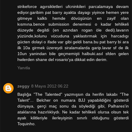
strikeforce agırsikletleri ufcninkileri parcalamaya devam
ediyor.garibim pat barry ayakta dayagı yiyince hemen yere
gitmeye kalktı hemde dövüşünün en zayif olan
kısmına.bence submission denemesi o kadar tehlikeli
düzeyde degildi (en azından rogan öle dedi).lavarın
yüzünde,kolunu vücuduna yaklastırmak için harcadıgı
gücten dolayi o ifade var gibi geldi bana.bu pat barry bi ara
ilk 10a girmek üzereydi siralamalarda garip.lavar sf de ilk
10un yanindan bile geçmemişti halbuki.asıl sfden gelen
hwlerden shane del rosario'ya dikkat edin derim.
Yanıtla
zeggy
8 Mayıs 2012 06:22
Başlığa "The Talented" yazmışsın da herifin lakabı "The
Talent"... Belcher on numara BJJ yapabildiğini gösterdi
dünyaya, gerçi maç sonu da söylediği gibi, Palhares'in
ataklarına hazırlıklıydı. Ne kadar tehlikeli olursa olsun tek
ayak kilitleriyle ilerleyişinin sınırlı olduğunu gösterdi
Toquinho.