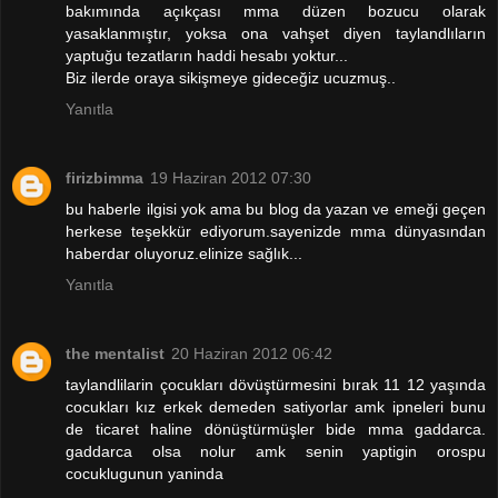
bakımında açıkçası mma düzen bozucu olarak
yasaklanmıştır, yoksa ona vahşet diyen taylandlıların
yaptuğu tezatların haddi hesabı yoktur...
Biz ilerde oraya sikişmeye gideceğiz ucuzmuş..
Yanıtla
firizbimma
19 Haziran 2012 07:30
bu haberle ilgisi yok ama bu blog da yazan ve emeği geçen
herkese teşekkür ediyorum.sayenizde mma dünyasından
haberdar oluyoruz.elinize sağlık...
Yanıtla
the mentalist
20 Haziran 2012 06:42
taylandlilarin çocukları dövüştürmesini bırak 11 12 yaşında
cocukları kız erkek demeden satiyorlar amk ipneleri bunu
de ticaret haline dönüştürmüşler bide mma gaddarca.
gaddarca olsa nolur amk senin yaptigin orospu
cocuklugunun yaninda