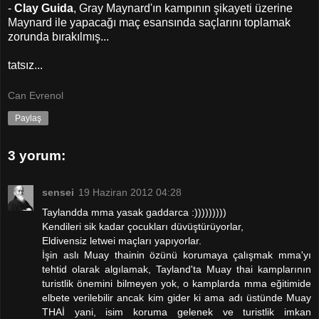
-
Clay Guida
, Gray Maynard'ın kampının şikayeti üzerine
Maynard ile yapacağı maç esansında saçlarını toplamak
zorunda bırakılmış...
tatsız...
Can Evrenol
Paylaş
3 yorum:
sensei
19 Haziran 2012 04:28
Taylandda mma yasak gaddarca :)))))))))
Kendileri sik kadar çocukları düvüştürüyorlar,
Eldivensiz letwei maçları yapıyorlar.
İşin aslı Muay thainin özünü korumaya çalışmak mma'yı
tehtid olarak algılamak, Tayland'ta Muay thai kamplarının
turistlik önemini bilmeyen yok, o kamplarda mma eğitimide
elbete verilebilir ancak kim gider ki ama adı üstünde Muay
THAİ yani, isim koruma gelenek ve turistlik imkan