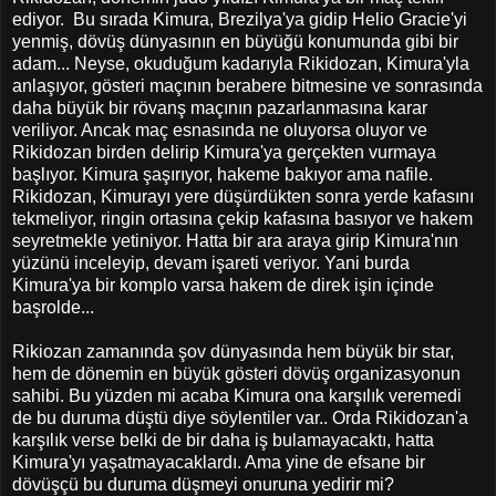
ediyor. Bu sırada Kimura, Brezilya'ya gidip Helio Gracie'yi
yenmiş, dövüş dünyasının en büyüğü konumunda gibi bir
adam... Neyse, okuduğum kadarıyla Rikidozan, Kimura'yla
anlaşıyor, gösteri maçının berabere bitmesine ve sonrasında
daha büyük bir rövanş maçının pazarlanmasına karar
veriliyor. Ancak maç esnasında ne oluyorsa oluyor ve
Rikidozan birden delirip Kimura'ya gerçekten vurmaya
başlıyor. Kimura şaşırıyor, hakeme bakıyor ama nafile.
Rikidozan, Kimurayı yere düşürdükten sonra yerde kafasını
tekmeliyor, ringin ortasına çekip kafasına basıyor ve hakem
seyretmekle yetiniyor. Hatta bir ara araya girip Kimura'nın
yüzünü inceleyip, devam işareti veriyor. Yani burda
Kimura'ya bir komplo varsa hakem de direk işin içinde
başrolde...
Rikiozan zamanında şov dünyasında hem büyük bir star,
hem de dönemin en büyük gösteri dövüş organizasyonun
sahibi. Bu yüzden mi acaba Kimura ona karşılık veremedi
de bu duruma düştü diye söylentiler var.. Orda Rikidozan'a
karşılık verse belki de bir daha iş bulamayacaktı, hatta
Kimura'yı yaşatmayacaklardı. Ama yine de efsane bir
dövüşçü bu duruma düşmeyi onuruna yedirir mi?