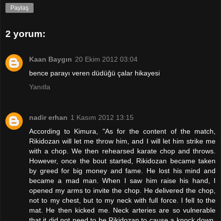
Paylaş
2 yorum:
Kaan Baygın
20 Ekim 2012 03:04
bence parayı veren düdüğü çalar hikayesi
Yanıtla
nadir erhan
1 Kasım 2012 13:15
According to Kimura, "As for the content of the match,
Rikidozan will let me throw him, and I will let him strike me
with a chop. We then rehearsed karate chop and throws.
However, once the bout started, Rikidozan became taken
by greed for big money and fame. He lost his mind and
became a mad man. When I saw him raise his hand, I
opened my arms to invite the chop. He delivered the chop,
not to my chest, but to my neck with full force. I fell to the
mat. He then kicked me. Neck arteries are so vulnerable
that it did not need to be Rikidozan to cause a knock down.