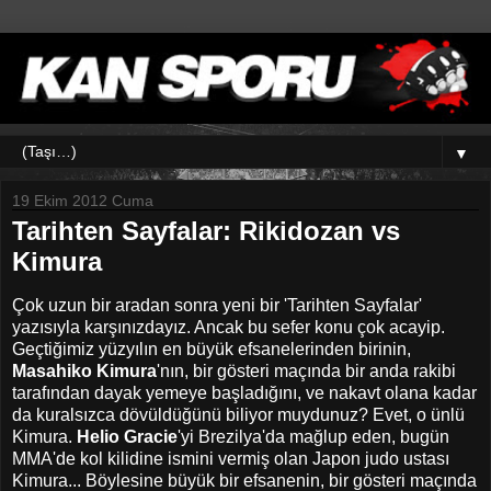
▼
19 Ekim 2012 Cuma
Tarihten Sayfalar: Rikidozan vs
Kimura
Çok uzun bir aradan sonra yeni bir 'Tarihten Sayfalar'
yazısıyla karşınızdayız. Ancak bu sefer konu çok acayip.
Geçtiğimiz yüzyılın en büyük efsanelerinden birinin,
Masahiko Kimura
'nın, bir gösteri maçında bir anda rakibi
tarafından dayak yemeye başladığını, ve nakavt olana kadar
da kuralsızca dövüldüğünü biliyor muydunuz? Evet, o ünlü
Kimura.
Helio Gracie
'yi Brezilya'da mağlup eden, bugün
MMA'de kol kilidine ismini vermiş olan Japon judo ustası
Kimura... Böylesine büyük bir efsanenin, bir gösteri maçında