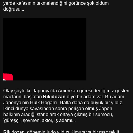
yerde kafasının tekmelendiğini görünce şok oldum
doğrusu...
Olay şöyle ki; Japonya'da Amerikan güreşi dediğimiz gösteri
maçlarını başlatan
Rikidozan
diye bir adam var. Bu adam
Japonya'nın Hulk Hogan'ı. Hatta daha da büyük bir yıldız.
İkinci dünya savaşından sonra perişan olmuş Japon
halkının aradığı star olarak ortaya çıkmış bir sumocu,
'güreşçi', şovmen, aktör, iş adamı...
Rikidozan, dönemin judo yıldızı Kimura'ya bir maç teklif