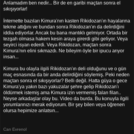
Anlamadım ben nedir... Bir de en garibi maçtan sonra el
sıkışıyorlar!
İnternette bazıları Kimura'nın kasten Rikidozan'ın hayalarına
tekme attığını ve bundan sonra Rikidozan'ın da delirdiğini
iddia ediyorlar. Ancak bu bana mantıklı gelmiyor. Ortada bir
tezgah olmasa hakem kesin araya girerdi gibi geliyor. Veya
seyirci isyan ederdi. Veya Rikidozan, maçtan sonra
Kimura'nın elini sıkmazdı. Ne bileyim öyle bir ipucu arıyor
insan...
Kimura bu olayla ilgili Rikidozan'ın deli olduğunu ve o gün
maç esnasında da bir anda delirdiğini söylemiş. Peki neden
maçtan sonra el sıkışıyorlar? Belli değil. Hatta güya o gece
Kimura'ya yakın bazı yakuzalar şehre gelip Rikidozan'ı
öldürmek istemiş ama Kimura izin vermemiş falan filan..
Neyse arkadaşlar olay bu. Video da burda. Bu konuyla ilgili
yorumlarınızı merak ediyorum. Bir şey bilen veya öğrenen
olursa hepimize anlatsın...
Can Evrenol