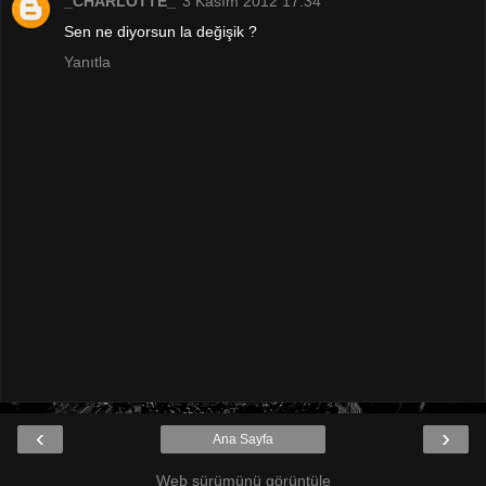
_CHARLOTTE_
3 Kasım 2012 17:34
Sen ne diyorsun la değişik ?
Yanıtla
‹
›
Ana Sayfa
Web sürümünü görüntüle