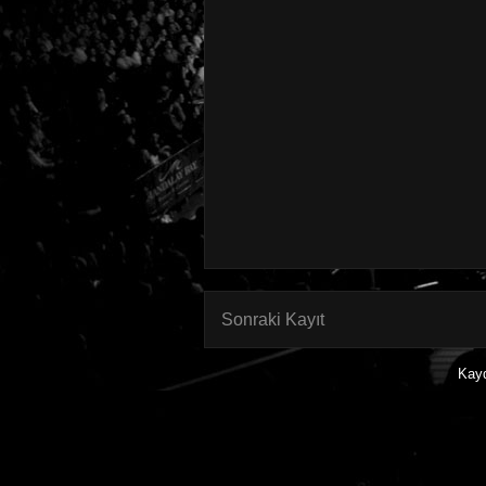
Sonraki Kayıt
Kay