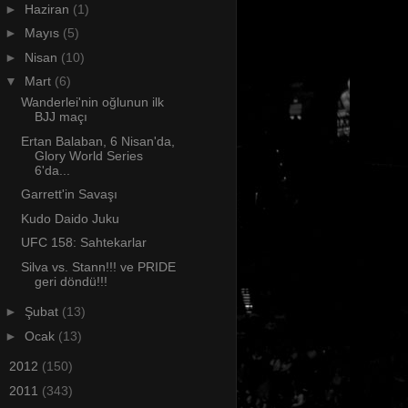
►
Haziran
(1)
►
Mayıs
(5)
►
Nisan
(10)
▼
Mart
(6)
Wanderlei'nin oğlunun ilk
BJJ maçı
Ertan Balaban, 6 Nisan'da,
Glory World Series
6'da...
Garrett'in Savaşı
Kudo Daido Juku
UFC 158: Sahtekarlar
Silva vs. Stann!!! ve PRIDE
geri döndü!!!
►
Şubat
(13)
►
Ocak
(13)
►
2012
(150)
►
2011
(343)