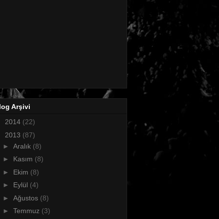
log Arşivi
►
2014
(22)
▼
2013
(87)
►
Aralık
(8)
►
Kasım
(8)
►
Ekim
(8)
►
Eylül
(4)
►
Ağustos
(8)
►
Temmuz
(3)