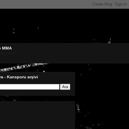
de MMA
ra - Kansporu arşivi