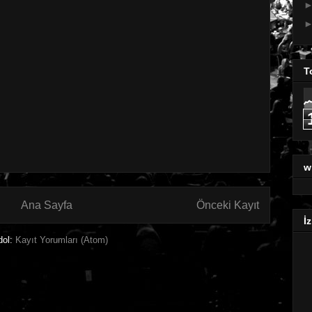
T
w
Ana Sayfa
Önceki Kayıt
İz
dol:
Kayıt Yorumları (Atom)