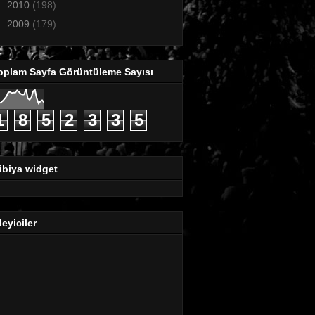
►
2010
(198)
►
2009
(179)
oplam Sayfa Görüntüleme Sayısı
1
8
5
2
3
3
5
ibiya widget
leyiciler