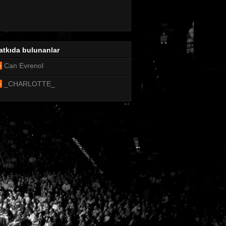
atkıda bulunanlar
Can Evrenol
_CHARLOTTE_