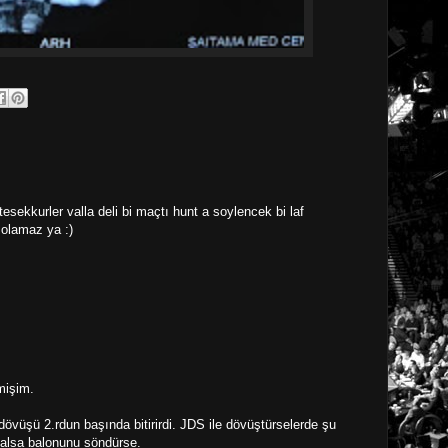
esekkurler valla deli bi maçtı hunt a soylencek bi laf
olamaz ya :)
mişim.
dövüşü 2.rdun başında bitirirdi. JDS ile dövüştürselerde şu
ı alsa balonunu söndürse.