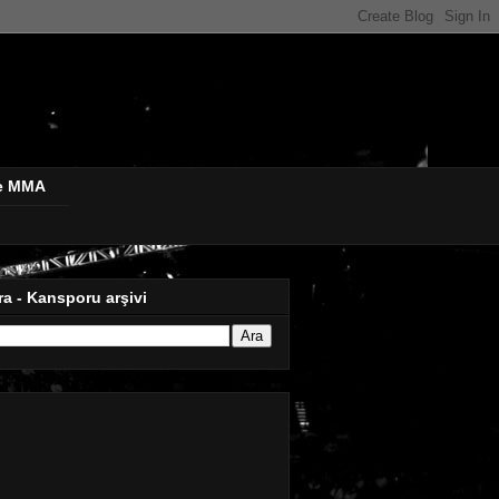
de MMA
ra - Kansporu arşivi