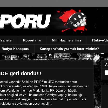
fsaneler
Röportajlar
Milli Hazinelerimiz
Türkiye'
Radyo Kansporu
Kansporu'nda yazmak ister misiniz?
A
IDE geri döndü!!!
ecesi yaşandı! Belki de PRIDE'ın UFC tarafından satın
DE'ı onore eden, özleten ve PRIDE hayranlarını gülümseten bir
 hem Wanderlei, hem de Mark Hunt.. PRIDE'ın en büyük
eler sergilediler ve - hakmelerin Gomi'ye yaptığı haksızlığı
Gerçek dövüş ve dövüşçü ruhunu herkese hatırlatmış oldular. Tabi
an olduğunu söylemeden geçemeyelim.