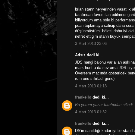
brian stann heryerinden vasatlık 
tarafından favori ilan edilmesi gar
biliyordum ama böle bi performans 
puan toplamaya calisip daha sora ye
düşünmüstüm. bölesi daha iyi oldu
nefret ettigim stann büyük sempat
3 Mart 2013 23:06
Adsız dedi ki...
JDS hangi balonu var allah aşkın
mark hunt u da sev ama JDS niye b
Overeem macında gostericek bence
ıcın onu sıfırladı gene)
4 Mart 2013 01:18
frankello
dedi ki...
Bu yorum yazar tarafından silindi.
4 Mart 2013 01:32
frankello
dedi ki...
DS'in sanıldığı kadar iyi bir sta