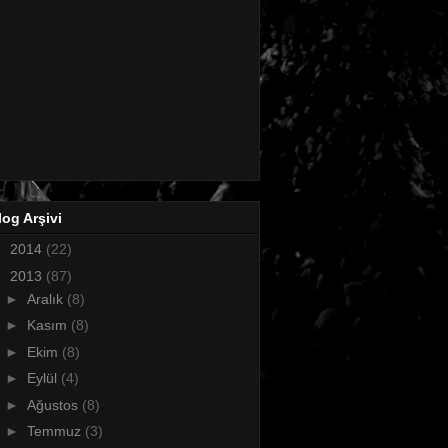
log Arşivi
►
2014
(22)
▼
2013
(87)
►
Aralık
(8)
►
Kasım
(8)
►
Ekim
(8)
►
Eylül
(4)
►
Ağustos
(8)
►
Temmuz
(3)