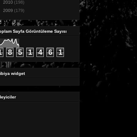
►
2010
(198)
►
2009
(179)
oplam Sayfa Görüntüleme Sayısı
1
8
5
1
4
6
1
ibiya widget
leyiciler