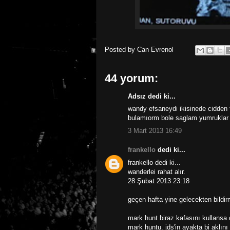
Posted by
Can Evrenol
44 yorum:
Adsız dedi ki...
wandy efsaneydi ikisinede cidden t
bulamıorm bole saglam yumruklar 
3 Mart 2013 16:49
frankello
dedi ki...
frankello dedi ki...
wanderlei rahat alır.
28 Şubat 2013 23:18
geçen hafta yine gelecekten bildir
mark hunt biraz kafasını kullansa 
mark huntu. jds'in ayakta bi aklın