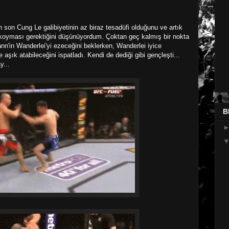
n son Cung Le galibiyetinin az biraz tesadüfi olduğunu ve artık
ta koyması gerektiğini düşünüyordum. Çoktan geç kalmış bir nokta
n'in Wanderlei'yi ezeceğini beklerken, Wanderlei iyice
e aşık atabileceğini ispatladı. Kendi de dediği gibi gençleşti...
y...
B