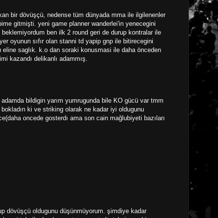
akan bir dövüşçü, nedense tüm dünyada mma ile ilgilenenler
ibime gitmişti. yeni game planner wanderlei'in yenecegini
beklemiyordum ben ilk 2 round geri de durup kontralar ile
r oyunun sıfır olan stanni td yapip gnp ile bitirecegini
 eline saglık. k.o dan soraki konusmasi ile daha önceden
imi kazandı delikanlı adammış.
a adamda bildigin yarım yumrugunda bile KO gücü var tmm
okladın ki ve striking olarak ne kadar iyi oldugunu
(daha oncede gosterdı ama son cain mağlubiyeti bazıları
nd-up dövüşçü oldugunu düşünmüyorum. şimdiye kadar