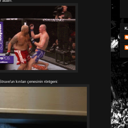
ir adam.
K
Struve'un kırılan çenesinin röntgeni: