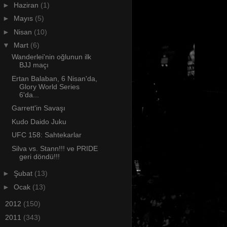
►
Haziran
(1)
►
Mayıs
(5)
►
Nisan
(10)
▼
Mart
(6)
Wanderlei'nin oğlunun ilk
BJJ maçı
Ertan Balaban, 6 Nisan'da,
Glory World Series
6'da...
Garrett'in Savaşı
Kudo Daido Juku
UFC 158: Sahtekarlar
Silva vs. Stann!!! ve PRIDE
geri döndü!!!
►
Şubat
(13)
►
Ocak
(13)
►
2012
(150)
►
2011
(343)