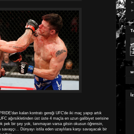
T
w
İz
RIDE'dan kalan kontratı gereği UFC'de iki maç yapıp artık
UFC ağırsikletinden üst üste 4 maçla en uzun galibiyet serisine
 pek bir şey yok, tanımayan varsa gitsin okusun öğrensin,
savaşçı... Dünyayı istila eden uzaylılara karşı savaşacak bir