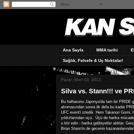
Ana Sayfa
MMA tarihi
E
Sağlık, Felsefe & Uç Noktalar!
Pazar, Mart 03, 2013
Silva vs. Stann!!! ve PR
Bu haftasonu Japonya'da tam bir PRIDE g
alınmasından sonra ilk defa bu kadar PRI
UFC event'i izledik. Hem Takanori Gomi,
yıldızlarından üçü.. Üçü de harika mücadel
s.ktir edin - harika galibiyetler aldılar. 
Brian Stann'in de gecenin kazananlarınd