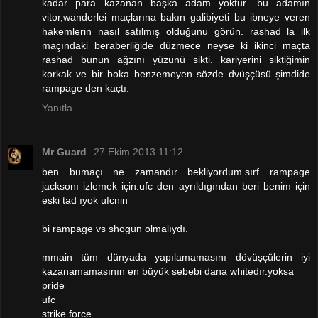
kadar para kazanan başka adam yoktur. bu adamın
vitor,wanderlei maçlarına bakın galibiyeti bu ibneye veren
hakemlerin nasıl satılmış olduğunu görün. rashad la ilk
maçındaki beraberliğide düzmece neyse ki ikinci maçta
rashad bunun ağzını yüzünü sikti. kariyerini siktiğimin
korkak ve bir boka benzemeyen sözde dvüşçüsü şimdide
rampage den kaçtı.
Yanıtla
Mr Guard
27 Ekim 2013 11:12
ben bumaçı ne zamandır bekliyordum.sırf rampage
jacksonı izlemek için.ufc den ayrıldıgından beri benim için
eski tad ıyok ufcnin
bi rampage vs shogun olmalıydı.
mmain tüm dünyada yapılamamasını dövüşçülerin iyi
kazanamamasının en büyük sebebi dana whitedır.yoksa
pride
ufc
strike force