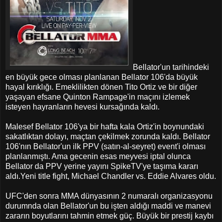
Bellator'un tarihindeki
en büyük gece olması planlanan Bellator 106'da büyük
hayal kırıklığı. Emeklilikten dönen Tito Ortiz ve bir diğer
yaşayan efsane Quinton Rampage'in maçını izlemek
isteyen hayranların hevesi kursağında kaldı.
Malesef Bellator 106'ya bir hafta kala Ortiz'in boynundaki
sakatlıktan dolayı, maçtan çekilmek zorunda kaldı. Bellator
106'nın Bellator'un ilk PPV (satın-al-seyret) event'i olması
planlanmıştı. Ama gecenin esas meyvesi iptal olunca
Bellator da PPV yerine yayını SpikeTV'ye taşıma kararı
aldı.Yeni title fight, Michael Chandler vs. Eddie Alvares oldu.
UFC'den sonra MMA dünyasının 2 numaralı organizasyonu
durumnda olan Bellator'un bu işten aldığı maddi ve manevi
zararın boyutlarını tahmin etmek güç. Büyük bir prestij kaybı