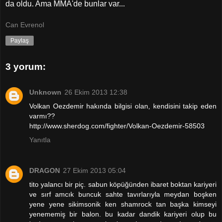
da oldu. Ama MMA'de bunlar var...
Can Evrenol
Paylaş
3 yorum:
Unknown
26 Ekim 2013 12:38
Volkan Oezdemir hakında bilgisi olan, kendisini takip eden
varmı??
http://www.sherdog.com/fighter/Volkan-Oezdemir-58503
Yanıtla
DRAGON
27 Ekim 2013 05:04
tito yalancı bir piç. sabun köpüğünden ibaret boktan kariyeri
ve sırf amcık buncuk sahte tavırlarıyla meydan boşken
yene yene sikimsonik ken shamrock tan başka kimseyi
yenememiş bir balon. bu kadar dandik kariyeri olup bu