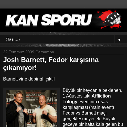
▼
22 Temmuz 2009 Çarşamba
Josh Barnett, Fedor karşısına
çıkamıyor!
Barnett yine dopingli çıktı!
Büyük bir heycanla beklenen,
1 Ağustos'taki
Affliction
Trilogy
eventinin esas
karşılaşması (main event)
Fedor vs Barnett maçı
gerçekleşmeyecek. Büyük
geceye bir hafta kala gelen bu