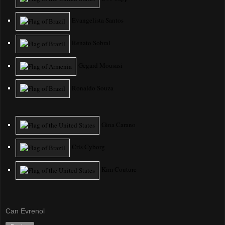
Evangelista Santos
Renato Sobral
Gegard Mousasi
Ronaldo Souza
Gina Carano
Cris Cyborg
Kim Couture
Can Evrenol