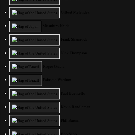
Gilbert Melendez
Mitsuhiro Ishida
Frank Shamrock
Nick Thompson
Roger Gracie
Fabricio Werdum
Paul Buentello
Kevin Randleman
Phil Baroni
Bob Sapp