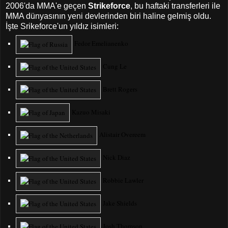
2006'da MMA'e geçen
Strikeforce
, bu haftaki transferleri ile
MMA dünyasının yeni devlerinden biri haline gelmiş oldu.
İşte Srikeforce'un yıldız isimleri:
Fedor Emelianenko
Cung Le
Brett Rogers
Kazuo Misaki
Alistair Overeem
Nick Diaz
Robbie Lawler
Jake Shields
Josh Thomson