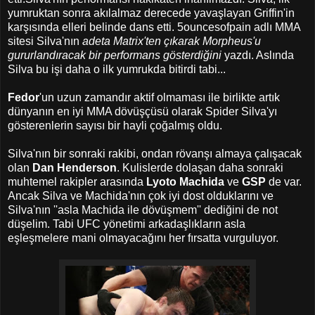
yumruktan sonra akılalmaz derecede yavaşlayan Griffin'in
karşısında elleri belinde dans etti. 5ouncesofpain adlı MMA
sitesi Silva'nın
adeta Matrix'ten çıkarak Morpheus'u
gururlandıracak bir performans gösterdiğini
yazdı. Aslında
Silva bu işi daha o ilk yumrukda bitirdi tabi...
Fedor
'un uzun zamandır aktif olmaması ile birlikte artık
dünyanın en iyi MMA dövüşçüsü olarak Spider Silva'yı
gösterenlerin sayısı bir hayli çoğalmış oldu.
Silva'nın bir sonraki rakibi, ondan rövanşı almaya çalışacak
olan
Dan Henderson
. Kulislerde dolaşan daha sonraki
muhtemel rakipler arasında
Lyoto Machida
ve
GSP
de var.
Ancak Silva ve Machida'nın çok iyi dost olduklarını ve
Silva'nın ''asla Machida ile dövüşmem'' dediğini de not
düşelim. Tabi UFC yönetimi arkadaşlıkların asla
eşleşmelere mani olmayacağını her fırsatta vurguluyor.