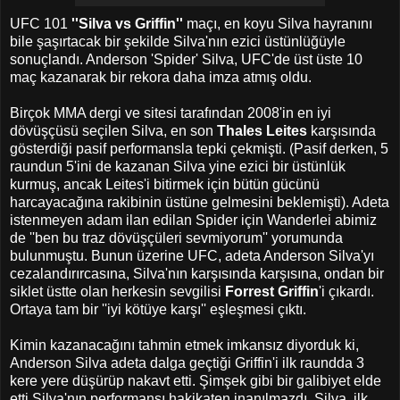
UFC 101
''Silva vs Griffin''
maçı, en koyu Silva hayranını
bile şaşırtacak bir şekilde Silva'nın ezici üstünlüğüyle
sonuçlandı. Anderson 'Spider' Silva, UFC'de üst üste 10
maç kazanarak bir rekora daha imza atmış oldu.
Birçok MMA dergi ve sitesi tarafından 2008'in en iyi
dövüşçüsü seçilen Silva, en son
Thales Leites
karşısında
gösterdiği pasif performansla tepki çekmişti. (Pasif derken, 5
raundun 5'ini de kazanan Silva yine ezici bir üstünlük
kurmuş, ancak Leites'i bitirmek için bütün gücünü
harcayacağına rakibinin üstüne gelmesini beklemişti). Adeta
istenmeyen adam ilan edilan Spider için Wanderlei abimiz
de ''ben bu traz dövüşçüleri sevmiyorum'' yorumunda
bulunmuştu. Bunun üzerine UFC, adeta Anderson Silva'yı
cezalandırırcasına, Silva'nın karşısında karşısına, ondan bir
siklet üstte olan herkesin sevgilisi
Forrest Griffin
'i çıkardı.
Ortaya tam bir ''iyi kötüye karşı'' eşleşmesi çıktı.
Kimin kazanacağını tahmin etmek imkansız diyorduk ki,
Anderson Silva adeta dalga geçtiği Griffin'i ilk raundda 3
kere yere düşürüp nakavt etti. Şimşek gibi bir galibiyet elde
etti.Silva'nın performansı hakikaten inanılmazdı. Silva, ilk