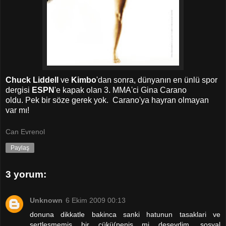
Chuck Liddell
ve
Kimbo
'dan sonra, dünyanın en ünlü spor
dergisi
ESPN
'e kapak olan 3. MMA'ci Gina Carano
oldu. Pek bir söze gerek yok. Carano'ya hayran olmayan
var mı!
Can Evrenol
Paylaş
3 yorum:
Unknown
6 Ekim 2009 00:13
donuna dikkatle bakinca sanki hatunun tasaklari ve
sertlesmemis bir cükü(penis mi deseydim, sosyal