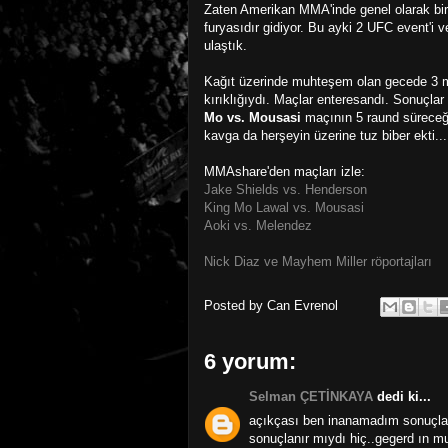
Zaten Amerikan MMA'inde genel olarak bir 
furyasıdır gidiyor. Bu ayki 2 UFC event'i v
ulaştık.
Kağıt üzerinde muhteşem olan gecede 3 ma
kırıklığıydı. Maçlar enteresandı. Sonuçlar
Mo vs. Mousasi
maçının 5 raund süreceği
kavga da herşeyin üzerine tuz biber ekti...
MMAshare'den maçları izle:
Jake Shields vs. Henderson
King Mo Lawal vs. Mousasi
Aoki vs. Melendez
Nick Diaz ve Mayhem Miller röportajları
Posted by
Can Evrenol
6 yorum:
Selman ÇETİNKAYA
dedi ki...
açıkçası ben inanamadım sonuçlara
sonuçlanır mıydı hiç..gegerd ın m