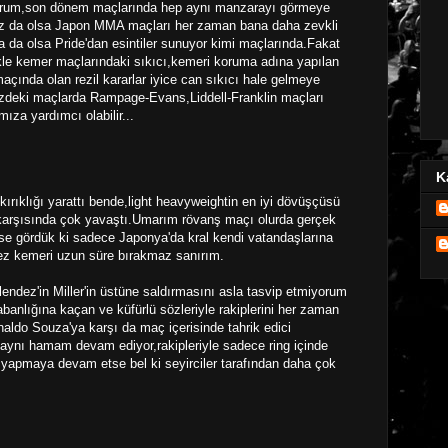
orum,son dönem maçlarında hep aynı manzarayı görmeye
az da olsa Japon MMA maçları her zaman bana daha zevkli
a da olsa Pride'dan esintiler sunuyor kimi maçlarında.Fakat
kle kemer maçlarındaki sıkıcı,kemeri koruma adına yapılan
ında olan rezil kararlar iyice can sıkıcı hale gelmeye
zdeki maçlarda Rampage-Evans,Liddell-Franklin maçları
za yardımcı olabilir...
K
ırıklığı yarattı bende,light heavyweightin en iyi dövüşçüsü
karşısında çok yavaştı.Umarım rövanş maçı olurda gerçek
i ise gördük ki sadece Japonya'da kral kendi vatandaşlarına
dez kemeri uzun süre bırakmaz sanırım.
lendez'in Miller'in üstüne saldırmasını asla tasvip etmiyorum
banlığına kaçan ve küfürlü sözleriyle rakiplerini her zaman
aldo Souza'ya karşı da maç içerisinde tahrik edici
aynı hamam devam ediyor,rakipleriyle sadece ring içinde
yapmaya devam etse bel ki seyirciler tarafından daha çok