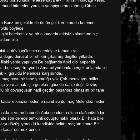
iraz boksunuda ilerletse baya etkili bir isim olacağı kesin.
lk raund bitmeden yorulan şampiyonmu olurmuş.Gitsin
.Bariz bir şekilde de üstün geldi ve korudu kemerini.
 oldu böylece.
gibi hareketsiz ve bir o kadarda etkisiz kalmasına hiç
ordum bile.
biî ki dövüşçülerinin neredeyse tamamı yer
doğru dürüsüt bir striker çıkarmış değiller yıllardır.
laki yerde yapılıyor.Bu bağlamda Aoki gibi süper bir
ması beni şaşırtmıyordu.Ama biliyordumki gerçek anlamda bir
 ki görüldü Melendez karşısında..
in maç boyu bir tane yumruğu yok.Çok meraklıydı millet
çı yere almak için gereken gücede sahip değil.Dövüş
ulu bir dövüşçüsün hadi geçtim başarısız olmasını bir tane
u kadar etkisizdi neden 5 raund sürdü maç.Melendez neden
r hakkını yeme babında.Aoki ne olursa olsun olağanüstü bir
nde son derece temkinli dövüştü haklı olarak.Bir hata bile
şı dövüşüyordu ki kendiside belirtti maçtan sonra.Bir
bu kadar sürmez bence.