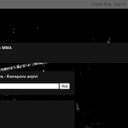
de MMA
ra - Kansporu arşivi