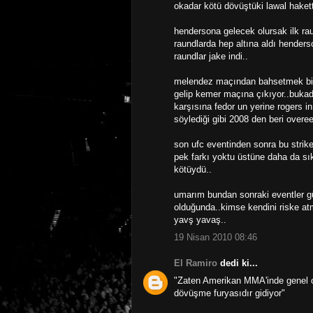
okadar kötü dövüştüki lawal hakett
hendersona gelecek olursak ilk ra
raundlarda hep altına aldı henderso
raundlar jake indi..
melendez maçından bahsetmek bil
gelip kemer maçına çıkıyor..buka
karşısına fedor un yerine rogers in
söylediği gibi 2008 den beri over
son ufc eventinden sonra bu stri
pek farkı yoktu üstüne daha da s
kötüydü..
umarım bundan sonraki eventler gü
olduğunda..kimse kendini riske atm
yavş yavaş..
19 Nisan 2010 08:46
El Ramiro
dedi ki...
"Zaten Amerikan MMA'inde genel ola
dövüşme furyasıdır gidiyor"