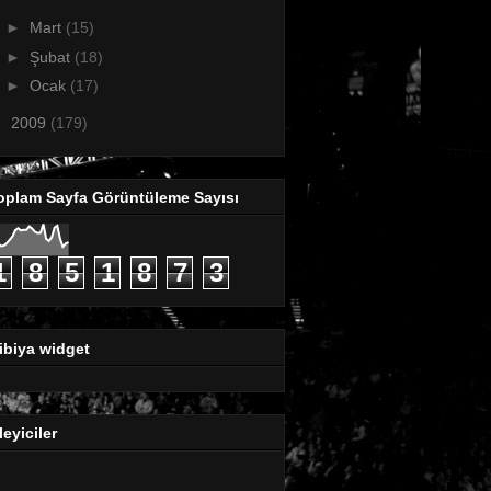
►
Mart
(15)
►
Şubat
(18)
►
Ocak
(17)
►
2009
(179)
oplam Sayfa Görüntüleme Sayısı
1
8
5
1
8
7
3
ibiya widget
leyiciler