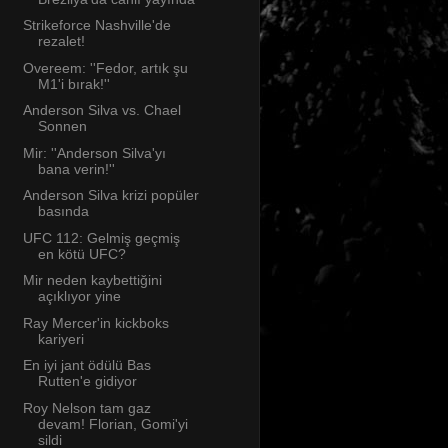
Strikeforce Nashville'de
rezalet!
Overeem: ''Fedor, artık şu
M1'i bırak!''
Anderson Silva vs. Chael
Sonnen
Mir: ''Anderson Silva'yı
bana verin!''
Anderson Silva krizi popüler
basında
UFC 112: Gelmiş geçmiş
en kötü UFC?
Mir neden kaybettiğini
açıklıyor yine
Ray Mercer'in kickboks
kariyeri
En iyi jant ödülü Bas
Rutten'e gidiyor
Roy Nelson tam gaz
devam! Florian, Gomi'yi
sildi