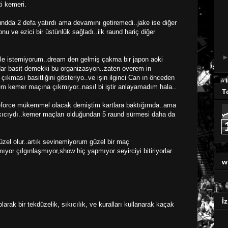
i kemeri.
undda 2 defa yatırdı ama devamını getiremedi..jake ise diğer
nu ve ezici bir üstünlük sağladı..ilk raund hariç diğer
e istemiyorum..dream den gelmiş çakma bir japon aoki
dar basit demekki bu organizasyon..zaten overem in
 çıkması basitliğini gösteriyo..ve işin ilginci Can ın önceden
eem kemer maçına çıkmıyor..nasıl bi iştir anlayamadım hala..
T
keforce mükemmel olacak demiştim kartlara baktığımda..ama
ıkıcıydı..kemer maçları olduğundan 5 raund sürmesi daha da
zel olur..artık sevinemiyorum güzel bir maç
ıyor çılgınlaşmıyor,show hiç yapmıyor seyirciyi bitiriyorlar
w
İz
rak bir tekdüzelik, sıkıcılık, ve kuralları kullanarak kaçak