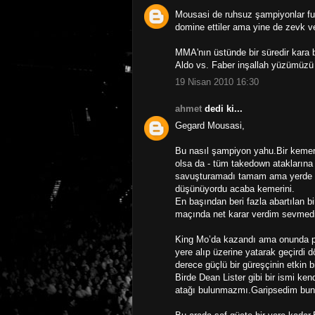
Mousasi de ruhsuz şampiyonlar fur
domine ettiler ama yine de zevk ve
MMA'nın üstünde bir süredir kara 
Aldo vs. Faber inşallah yüzümüzü 
19 Nisan 2010 16:30
ahmet
dedi ki...
Gegard Mousasi,
Bu nasıl şampiyon yahu.Bir kemer 
olsa da - tüm takedown ataklarına
savuşturamadı tamam ama yerde de 
düşünüyordu acaba kemerini.
En başından beri fazla abartılan
maçında net karar verdim sevmed
King Mo’da kazandı ama onunda pe
yere alıp üzerine yatarak geçirdi 
derece güçlü bir güreşçinin etkin 
Birde Dean Lister gibi bir ismi k
atağı bulunmazmı.Garipsedim bun