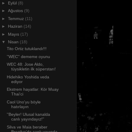
►
Eylül
(8)
►
Ağustos
(9)
►
Temmuz
(11)
►
Haziran
(14)
►
Mayıs
(17)
▼
Nisan
(18)
Tito Ortiz tutuklandı!!!
''WEC'' dememe oyunu
WEC 48: Jose Aldo,
tüysikletin ilk süperstarı!
Hidehiko Yoshida veda
ediyor
Ekstrem hayatlar: Kör Muay
Thai'ci
Caol Uno'yu böyle
hatırlayın
''Beyler! Ulusal kanalda
canlı yayındayız!''
Silva ve Maia beraber
Brezilya'da canlı yayında