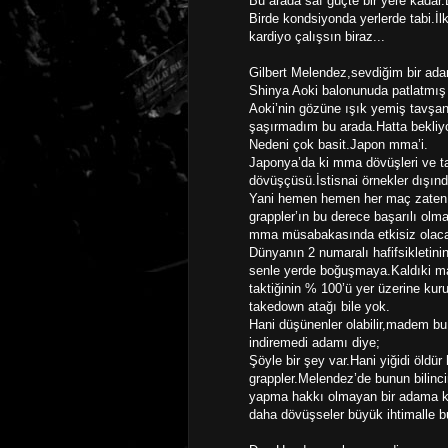
Bu arada saf güçte bir yere kadar.B
Birde kondsiyonda yerlerde tabi.İ
kardiyo çalışsın biraz...
Gilbert Melendez,sevdiğim bir adam
Shinya Aoki balonunuda patlatmış
Aoki’nin gözüne ışık yemiş tavşan 
şaşırmadım bu arada.Hatta bekliy
Nedeni çok basit.Japon mma’i.
Japonya’da ki mma dövüşleri ve ta
dövüşçüsü.İstisnai örnekler dışında 
Yani hemen hemen her maç zaten il
grappler’ın bu derece başarılı ol
mma müsabakasında etkisiz olacak
Dünyanın 2 numaralı hafifsikletin
senle yerde boğuşmaya.Kaldıki ma
taktiğinin % 100’ü yer üzerine kur
takedown atağı bile yok.
Hani düşünenler olabilir,madem b
indiremedi adamı diye;
Şöyle bir şey var.Hani yiğidi öldü
grappler.Melendez’de bunun bilinci
yapma hakkı olmayan bir adama kar
daha dövüşseler büyük ihtimalle 