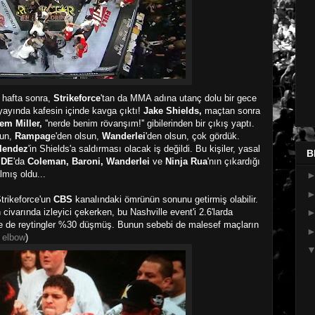
r hafta sonra,
Strikeforce
'tan da MMA adına utanç dolu bir gece
yayında kafesin içinde kavga çıktı!
Jake
Shields,
maçtan sonra
m Miller,
''nerde benim rövanşım!'' gibilerinden bir çıkış yaptı.
sun,
Rampag
e'den olsun,
Wanderlei
'den olsun, çok gördük.
lendez
'in Shields'a saldırması olacak iş değildi. Bu kişiler, yasal
B
IDE
'da
Coleman, Baroni, Wanderlei
ve
Ninja Rua
'nın
çıkardığı
lmış oldu...
trikeforce'un
CBS
kanalındaki ömrünün sonunu getirmiş olabilir.
 civarında izleyici çekerken, bu Nashville event'i 2.6'larda
de de reytingler %30 düşmüş. Bunun sebebi de malesef maçların
 elbow
)