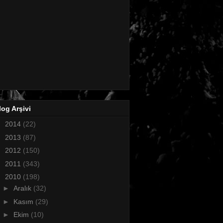
log Arşivi
►
2014
(22)
►
2013
(87)
►
2012
(150)
►
2011
(343)
▼
2010
(198)
►
Aralık
(32)
►
Kasım
(29)
►
Ekim
(10)