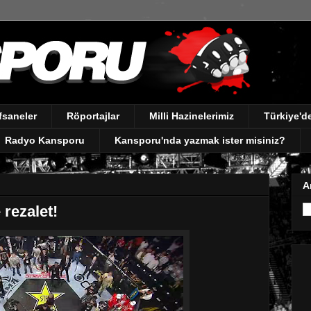
fsaneler
Röportajlar
Milli Hazinelerimiz
Türkiye'
Radyo Kansporu
Kansporu'nda yazmak ister misiniz?
A
 rezalet!