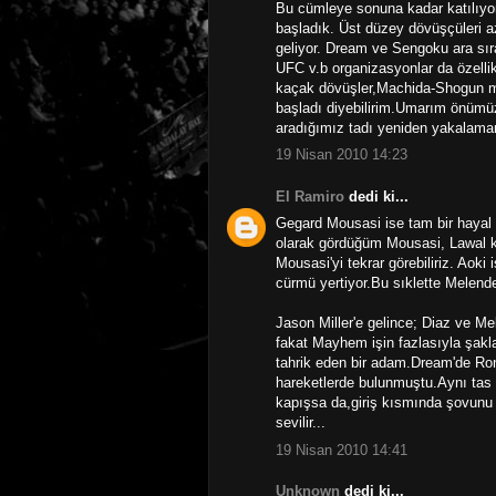
Bu cümleye sonuna kadar katılıy
başladık. Üst düzey dövüşçüleri 
geliyor. Dream ve Sengoku ara sır
UFC v.b organizasyonlar da özelli
kaçak dövüşler,Machida-Shogun maç
başladı diyebilirim.Umarım önümü
aradığımız tadı yeniden yakalamamı
19 Nisan 2010 14:23
El Ramiro
dedi ki...
Gegard Mousasi ise tam bir hayal k
olarak gördüğüm Mousasi, Lawal 
Mousasi'yi tekrar görebiliriz. Aok
cürmü yertiyor.Bu sıklette Melen
Jason Miller'e gelince; Diaz ve Me
fakat Mayhem işin fazlasıyla şakla
tahrik eden bir adam.Dream'de Ron
hareketlerde bulunmuştu.Aynı tas 
kapışsa da,giriş kısmında şovunu 
sevilir...
19 Nisan 2010 14:41
Unknown
dedi ki...