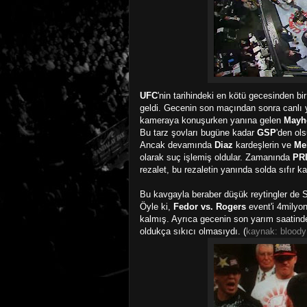
UFC
'nin tarihindeki en kötü gecesinden bi
geldi. Gecenin son maçından sonra canlı 
kameraya konuşurken yanına gelen
Mayhe
Bu tarz şovları bugüne kadar
GSP
'den ol
Ancak devamında
Diaz
kardeşlerin ve
Me
olarak suç işlemiş oldular. Zamanında
PR
rezalet, bu rezaletin yanında solda sıfır ka
Bu kavgayla beraber düşük reytingler de S
Öyle ki,
Fedor vs. Rogers
event'i 4milyon
kalmış. Ayrıca gecenin son yarım saatin
oldukça sıkıcı olmasıydı. (
kaynak: bloody