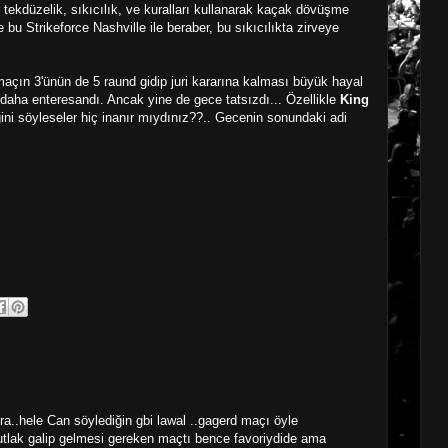
tekdüzelik, sıkıcılık, ve kuralları kullanarak kaçak dövüşme
e bu Strikeforce Nashville ile beraber, bu sıkıcılıkta zirveye
çın 3'ünün de 5 raund gidip juri kararına kalması büyük hayal
 daha enteresandı. Ancak yine de gece tatsızdı... Özellikle
King
ni söyleseler hiç inanır mıydınız??.. Gecenin sonundaki adi
..hele Can söylediğin gbi lawal ..gagerd maçı öyle
utlak galip gelmesi gereken maçtı bence favoriydide ama