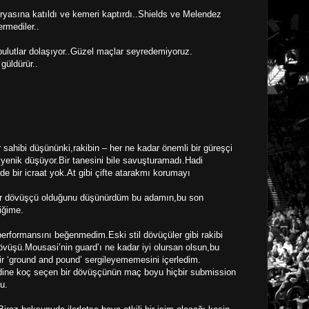
yasına katıldı ve kemeri kaptırdı..Shields ve Melendez
rmediler..
bulutlar dolaşıyor..Güzel maçlar seyredemiyoruz.
güldürür..
sahibi düşününki,rakibin – her ne kadar önemli bir güreşçi
 yenik düşüyor.Bir tanesini bile savuşturamadı.Hadi
bir icraat yok.At gibi çifte atarakmı korumayı
 bir dövüşçü olduğunu düşünürdüm bu adamın,bu son
iğime.
rformansını beğenmedim.Eski stil dövüçüler gibi rakibi
dövüşü.Mousasi’nin guard’ı ne kadar iyi olursan olsun,bu
bir ‘ground and pound’ sergileyememesini içerledim.
endine koç seçen bir dövüşçünün maç boyu hiçbir submission
u.