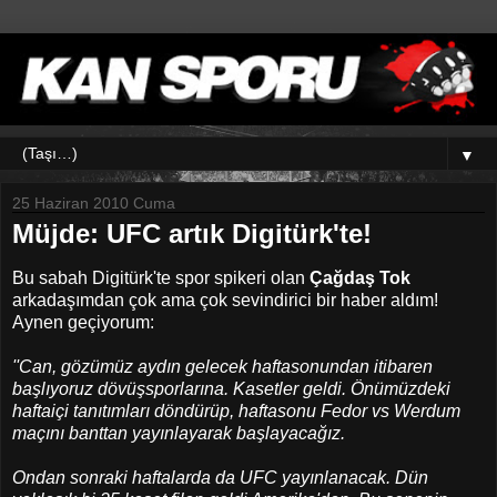
▼
25 Haziran 2010 Cuma
Müjde: UFC artık Digitürk'te!
Bu sabah Digitürk'te spor spikeri olan
Çağdaş Tok
arkadaşımdan çok ama çok sevindirici bir haber aldım!
Aynen geçiyorum:
''Can, gözümüz aydın gelecek haftasonundan itibaren
başlıyoruz dövüşsporlarına. Kasetler geldi. Önümüzdeki
haftaiçi tanıtımları döndürüp, haftasonu Fedor vs Werdum
maçını banttan yayınlayarak başlayacağız.
Ondan sonraki haftalarda da UFC yayınlanacak. Dün