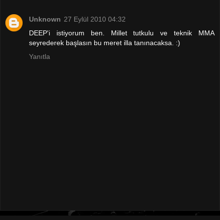
Unknown
27 Eylül 2010 04:32
DEEP'i istiyorum ben. Millet tutkulu ve teknik MMA
seyrederek başlasın bu meret illa tanınacaksa. :)
Yanıtla