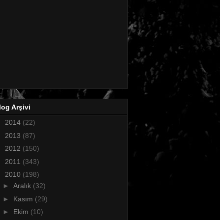
log Arşivi
►
2014
(22)
►
2013
(87)
►
2012
(150)
►
2011
(343)
▼
2010
(198)
►
Aralık
(32)
►
Kasım
(29)
►
Ekim
(10)