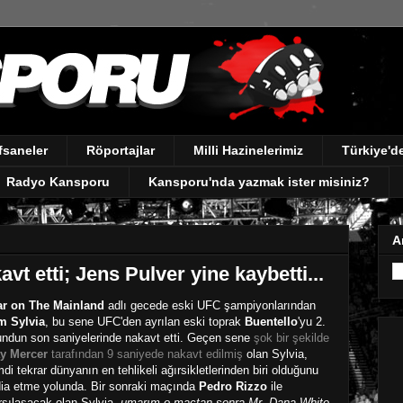
fsaneler
Röportajlar
Milli Hazinelerimiz
Türkiye'
Radyo Kansporu
Kansporu'nda yazmak ister misiniz?
A
vt etti; Jens Pulver yine kaybetti...
r on The Mainland
adlı gecede eski UFC şampiyonlarından
m Sylvia
, bu sene UFC'den ayrılan eski toprak
Buentello
'yu 2.
undun son saniyelerinde nakavt etti. Geçen sene
şok bir şekilde
y Mercer
tarafından 9 saniyede nakavt edilmiş
olan Sylvia,
mdi tekrar dünyanın en tehlikeli ağırsikletlerinden biri olduğunu
dia etme yolunda. Bir sonraki maçında
Pedro Rizzo
ile
rşılaşacak olan Sylvia,
umarım o maçtan sonra Mr. Dana White