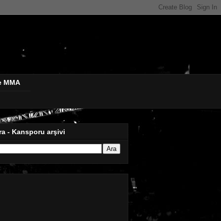
de MMA
ra - Kansporu arşivi