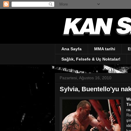
Ana Sayfa
MMA tarihi
E
Sağlık, Felsefe & Uç Noktalar!
Pazartesi, Ağustos 16, 2010
Sylvia, Buentello'yu naka
Wa
Ti
ra
Ra
şi
id
ka