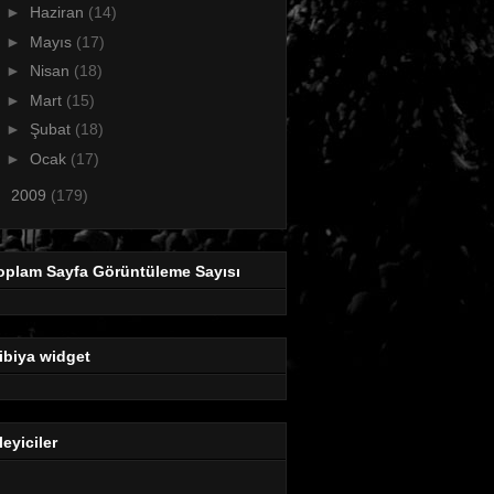
►
Haziran
(14)
►
Mayıs
(17)
►
Nisan
(18)
►
Mart
(15)
►
Şubat
(18)
►
Ocak
(17)
►
2009
(179)
oplam Sayfa Görüntüleme Sayısı
ibiya widget
leyiciler