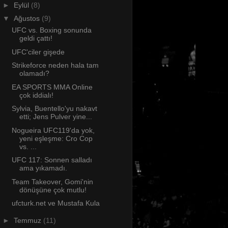
►
Eylül
(8)
▼
Ağustos
(9)
UFC vs. Boxing sonunda
geldi çattı!
UFC'ciler gişede
Strikeforce neden hala tam
olamadı?
EA SPORTS MMA Online
çok iddialı!
Sylvia, Buentello'yu nakavt
etti; Jens Pulver yine...
Nogueira UFC119'da yok,
yeni eşleşme: Cro Cop
vs. ...
UFC 117: Sonnen salladı
ama yıkamadı.
Team Takeover, Gomi'nin
dönüşüne çok mutlu!
ufcturk.net ve Mustafa Kula
►
Temmuz
(11)