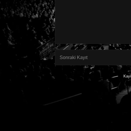
Sonraki Kayıt
Kay