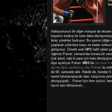
be
Haftasonunun bir diğer manşeti de efsan
hayatını bırakıp bir kere daha dövüşmesiyd
biraz yürekleri burkuyor. Bu sporun (diğer 
yaşlanan yıldızlara karşı ne kadar vefası
görüyoruz. Üstelik eski
UFC
hafif siklet 
rağmen Pulver, zamanında kenara bir serv
Çok basit, tabi ki para için hala dövüşüyo
diye açıklıyor Pulver.
WEC
'de
üst üste 5
ayrılacağını açıklamış olan Pulve
r, bu se
de 68. saniyede aldı. Rakibi de, bundan 5
raund tutunamayacak olan, karşısına yem 
dövüşçüydü... Pulver için hem üzücü, he
lazım tam bilmiyorum...