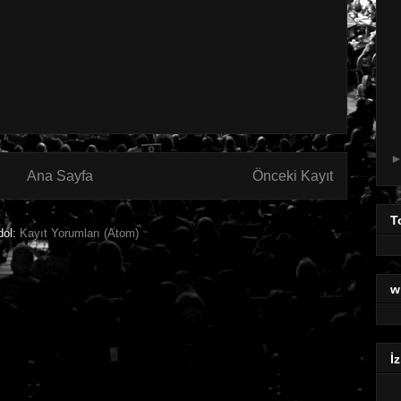
Ana Sayfa
Önceki Kayıt
T
dol:
Kayıt Yorumları (Atom)
w
İz