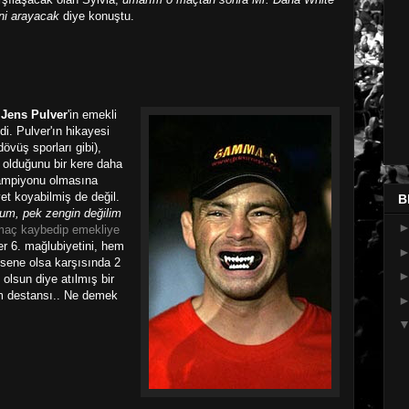
ni arayacak
diye konuştu.
e
Jens Pulver
'in emekli
i. Pulver'ın hikayesi
dövüş sporları gibi),
z olduğunu bir kere daha
şampiyonu olmasına
et koyabilmiş de değil.
B
rum, pek zengin değilim
 maç kaybedip emekliye
fer 6. mağlubiyetini, hem
 sene olsa karşısında 2
olsun diye atılmış bir
m destansı.. Ne demek