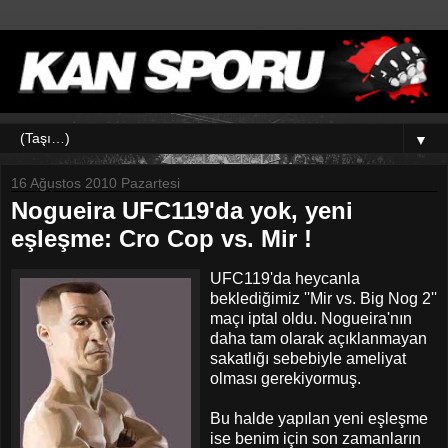
▼
16 Ağustos 2010 Pazartesi
Nogueira UFC119'da yok, yeni
eşleşme: Cro Cop vs. Mir !
UFC119'da heycanla
beklediğimiz ''Mir vs. Big Nog 2''
maçı iptal oldu. Nogueira'nın
daha tam olarak açıklanmayan
sakatlığı sebebiyle ameliyat
olması gerekiyormuş.
Bu halde yapılan yeni eşleşme
ise benim için son zamanların