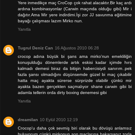
Yere inmedikçe maç CroCop çok rahat alacaktır.Bir kaç ardı
ardına kombinasyonlar (Carwin maçında olduğu gibi) Mir i
dağıtır.Ama Mir yere indirdimi.İşi zor JJ savunma eğitimine
bayağı çalışması lazım Mirko nun.
Yanıtla
Tugrul Deniz Can
16 Ağustos 2010 06:28
crocop adına büyük bi şans ama mirko'nun emekliliğin
konuşulduğu dönemlerde artık eskisi kadar içimde hırs
kalmadı demesi biraz da bitişin habercisiydi sanırım..pek
fazla şansı olmadığını düşünsemde güzel bi maç çıkabilir
hatta maç ayakta sürerse sürprizde olabilir çünkü mir
ayakta bazen gerçekten saçmalıyor shane carwin gibi bi
adamla tellerin orda dirty boxing denemesi gibi
Yanıtla
dreamilan
10 Eylül 2010 12:19
Crocop'u daha çok sevmiş biri olarak bu dövüşü anlamsız
buluyorum çünkü mirkonun son maçlarına bakarsanız zorla