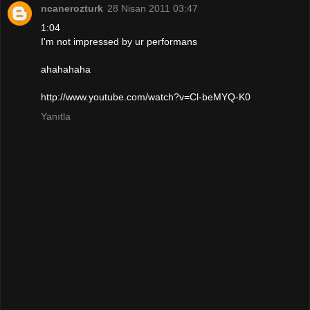
ncanerozturk
28 Nisan 2011 03:47
1:04
I'm not impressed by ur performans
ahahahaha
http://www.youtube.com/watch?v=Cl-beMYQ-K0
Yanıtla