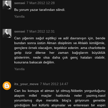
sensei
7 Mart 2012 12:28
Bu yorum yazar tarafından silindi.
Yanıtla
sensei
7 Mart 2012 12:31
Can yiğenim sağol eşitlikçi ve adil davranışın için, bende
bundan sonra üstün Alman disiplinim ve Ahlaklı kimliğimle,
gençlere örnek olacağım, teşekkür ederim. ama charlottede
gelip özür dilerse her zaman bağışlarım büyüklük
gösteririm, nede olsa daha çok genç hataları olabilir,
kusurana bakacak değilim.
Yanıtla
its_your_move
7 Mart 2012 14:47
Can bu konuya el atman iyi olmuş.Nöbetin yorgunluğunu
atayım millet maçlar hakkında neler yazmış,nasıl
yorumlamış diye merakla blog'a giriyorum genelde
gördüğüm bol küfürlü atışmalar ve enteresan bir espiri