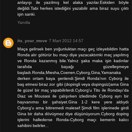
anlayışı ile yazılmış kel alaka yazılar.Eskiden böyle
değildi.Tabi herkes istediğini yazabilir ama biraz suyu çıktı
işin sanki.
Yanıtla
its_your_move
7 Mart 2012 14:57
Maça gelirsek ben yoğunluktan maçı geç izleyebildim hatta
Ronda alır götürür bu maçı diye yazacaktımki maç yapılmış
ve Ronda kazanmış bile.Yalnız şaka maka işin kadınlar
tarafıda bayağı güzelleşmeye
başladı.Ronda,Miesha,Coenen,Cyborg,Gina,Yamanaka
derken ortam baya şenlendi.Şimdi Ronda'nın Cyborg ile
baş etmesi biraz zor gibi (dopingli veya dopingsiz)ama Gina
ile güzel bir maç yapabilirlerdi.Cyborg'u Tito ile Rondayı'da
Diaz ve Mousasi ile çalışırken izledimde Cyborg ayrı bir
hayvanımsı bir şahsiyet.Gina 1-2 kere yere aldıydı
Cyborg'u ama bitiremedi malesef.Şimdi film işlerinede girdi
Gina bir daha dövüşmez diye düşünüyorum.Cyborg doping
işlerini hallederse Ronda-Cyborg maçı kemerin kalıcı
sahibini belirler...