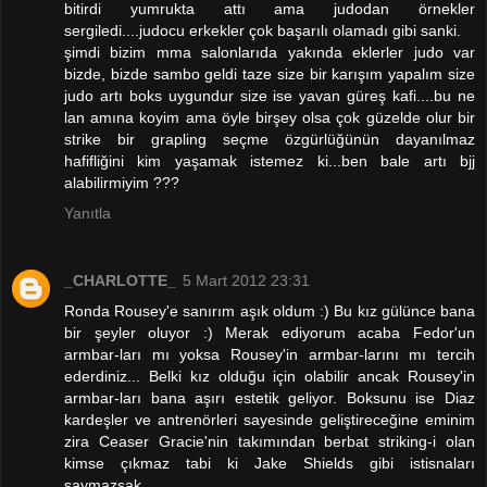
bitirdi yumrukta attı ama judodan örnekler
sergiledi....judocu erkekler çok başarılı olamadı gibi sanki.
şimdi bizim mma salonlarıda yakında eklerler judo var
bizde, bizde sambo geldi taze size bir karışım yapalım size
judo artı boks uygundur size ise yavan güreş kafi....bu ne
lan amına koyim ama öyle birşey olsa çok güzelde olur bir
strike bir grapling seçme özgürlüğünün dayanılmaz
hafifliğini kim yaşamak istemez ki...ben bale artı bjj
alabilirmiyim ???
Yanıtla
_CHARLOTTE_
5 Mart 2012 23:31
Ronda Rousey'e sanırım aşık oldum :) Bu kız gülünce bana
bir şeyler oluyor :) Merak ediyorum acaba Fedor'un
armbar-ları mı yoksa Rousey'in armbar-larını mı tercih
ederdiniz... Belki kız olduğu için olabilir ancak Rousey'in
armbar-ları bana aşırı estetik geliyor. Boksunu ise Diaz
kardeşler ve antrenörleri sayesinde geliştireceğine eminim
zira Ceaser Gracie'nin takımından berbat striking-i olan
kimse çıkmaz tabi ki Jake Shields gibi istisnaları
saymazsak...