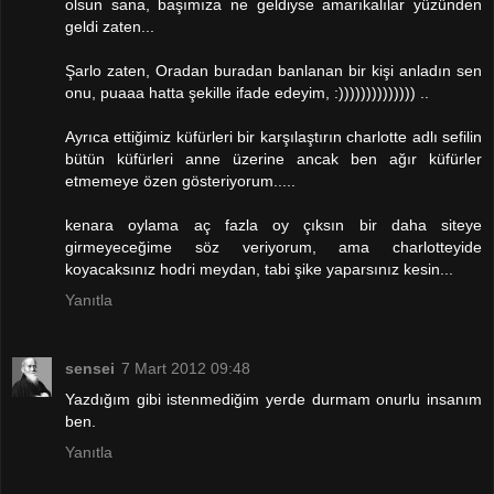
olsun sana, başımıza ne geldiyse amarıkalılar yüzünden
geldi zaten...
Şarlo zaten, Oradan buradan banlanan bir kişi anladın sen
onu, puaaa hatta şekille ifade edeyim, :)))))))))))))) ..
Ayrıca ettiğimiz küfürleri bir karşılaştırın charlotte adlı sefilin
bütün küfürleri anne üzerine ancak ben ağır küfürler
etmemeye özen gösteriyorum.....
kenara oylama aç fazla oy çıksın bir daha siteye
girmeyeceğime söz veriyorum, ama charlotteyide
koyacaksınız hodri meydan, tabi şike yaparsınız kesin...
Yanıtla
sensei
7 Mart 2012 09:48
Yazdığım gibi istenmediğim yerde durmam onurlu insanım
ben.
Yanıtla