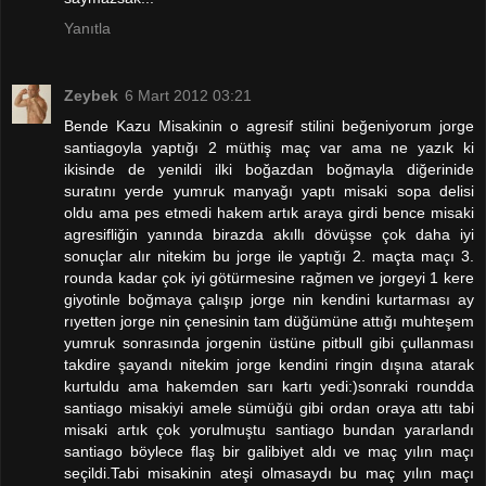
Yanıtla
Zeybek
6 Mart 2012 03:21
Bende Kazu Misakinin o agresif stilini beğeniyorum jorge
santiagoyla yaptığı 2 müthiş maç var ama ne yazık ki
ikisinde de yenildi ilki boğazdan boğmayla diğerinide
suratını yerde yumruk manyağı yaptı misaki sopa delisi
oldu ama pes etmedi hakem artık araya girdi bence misaki
agresifliğin yanında birazda akıllı dövüşse çok daha iyi
sonuçlar alır nitekim bu jorge ile yaptığı 2. maçta maçı 3.
rounda kadar çok iyi götürmesine rağmen ve jorgeyi 1 kere
giyotinle boğmaya çalışıp jorge nin kendini kurtarması ay
rıyetten jorge nin çenesinin tam düğümüne attığı muhteşem
yumruk sonrasında jorgenin üstüne pitbull gibi çullanması
takdire şayandı nitekim jorge kendini ringin dışına atarak
kurtuldu ama hakemden sarı kartı yedi:)sonraki roundda
santiago misakiyi amele sümüğü gibi ordan oraya attı tabi
misaki artık çok yorulmuştu santiago bundan yararlandı
santiago böylece flaş bir galibiyet aldı ve maç yılın maçı
seçildi.Tabi misakinin ateşi olmasaydı bu maç yılın maçı