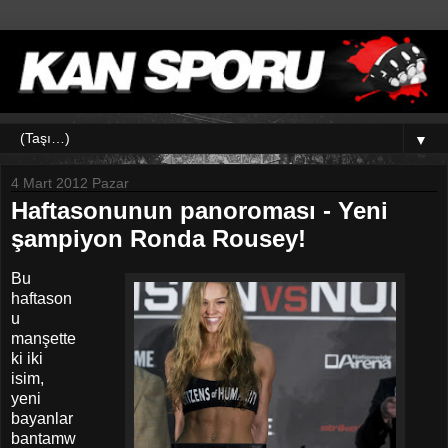
▼
4 Mart 2012 Pazar
Haftasonunun panoroması - Yeni
şampiyon Ronda Rousey!
Bu
haftason
u
manşette
ki iki
isim,
yeni
bayanlar
bantamw