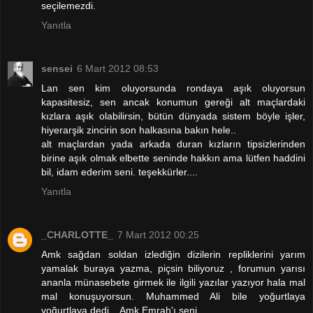
seçilemezdi.
Yanıtla
sensei
6 Mart 2012 08:53
Lan sen kim oluyorsunda rondaya aşık oluyorsun
kapasitesiz, sen ancak konumun gereği alt maçlardaki
kızlara aşık olabilirsin, bütün dünyada sistem böyle işler,
hiyerarşik zincirin son halkasına bakın hele..
alt maçlardan yada arkada duran kızların tipsizlerinden
birine aşık olmak elbette seninde hakkın ama lütfen haddini
bil, idam ederim seni. teşekkürler....
Yanıtla
_CHARLOTTE_
7 Mart 2012 00:25
Amk sağdan soldan izlediğin dizilerin repliklerini yarım
yamalak buraya yazma, piçsin biliyoruz , forumun yarısı
ananla münasebete girmek ile ilgili yazılar yazıyor hala mal
mal konuşuyorsun. Muhammed Ali bile yoğurtlaya
yoğurtlaya dedi... Amk Emrah'ı seni...