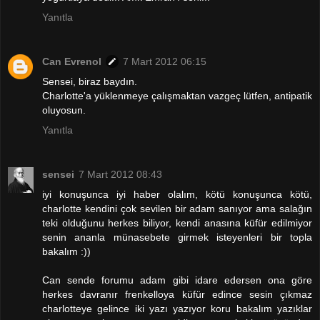
Yanıtla
Can Evrenol
7 Mart 2012 06:15
Sensei, biraz baydın.
Charlotte'a yüklenmeye çalışmaktan vazgeç lütfen, antipatik
oluyosun.
Yanıtla
sensei
7 Mart 2012 08:43
iyi konuşunca iyi haber olalım, kötü konuşunca kötü,
charlotte kendini çok sevilen bir adam sanıyor ama salağın
teki olduğunu herkes biliyor, kendi anasına küfür edilmiyor
senin ananla münasebete girmek isteyenleri bir topla
bakalım :))
Can sende forumu adam gibi idare edersen ona göre
herkes davranır frenkelloya küfür edince sesin çıkmaz
charlotteye gelince iki yazı yazıyor koru bakalım yazıklar