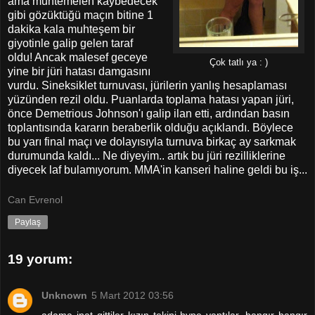
ama muhtemelen kaybedecek
gibi gözüktüğü maçın bitine 1
dakika kala muhteşem bir
giyotinle galip gelen taraf
oldu! Ancak malesef geceye
Çok tatlı ya : )
yine bir jüri hatası damgasını
vurdu. Sineksiklet turnuvası, jürilerin yanlış hesaplaması
yüzünden rezil oldu. Puanlarda toplama hatası yapan jüri,
önce Demetrious Johnson'ı galip ilan etti, ardından basın
toplantısında kararın beraberlik olduğu açıklandı. Böylece
bu yarı final maçı ve dolayısıyla turnuva birkaç ay sarkmak
durumunda kaldı... Ne diyeyim.. artık bu jüri rezilliklerine
diyecek laf bulamıyorum. MMA'in kanseri haline geldi bu iş...
Can Evrenol
Paylaş
19 yorum:
Unknown
5 Mart 2012 03:56