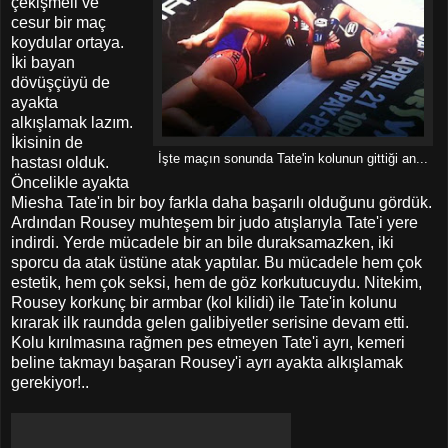
çekişmeli ve
cesur bir maç
koydular ortaya.
İki bayan
dövüşçüyü de
ayakta
alkışlamak lazım.
İkisinin de
İşte maçın sonunda Tate'in kolunun gittiği an...
hastası olduk.
Öncelikle ayakta
Miesha Tate'in bir boy farkla daha başarılı olduğunu gördük.
Ardından Rousey muhteşem bir judo atışlarıyla Tate'i yere
indirdi. Yerde mücadele bir an bile duraksamazken, iki
sporcu da atak üstüne atak yaptılar. Bu mücadele hem çok
estetik, hem çok seksi, hem de göz korkutucuydu. Nitekim,
Rousey korkunç bir armbar (kol kilidi) ile Tate'in kolunu
kırarak ilk raundda gelen galibiyetler serisine devam etti.
Kolu kırılmasına rağmen pes etmeyen Tate'i ayrı, kemeri
beline takmayı başaran Rousey'i ayrı ayakta alkışlamak
gerekiyor!..