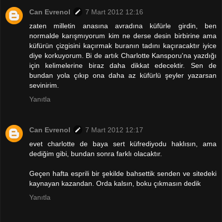
Can Evrenol
7 Mart 2012 12:16
zaten milletin anasına avradına küfürle girdin, ben
normalde karışmıyorum kim ne derse desin birbirine ama
küfürün çizgisini kaçırmak buranın tadını kaçıracaktır iyice
diye korkuyorum. Bi de artık Charlotte Kansporu'na yazdığı
için kelimelerine biraz daha dikkat edecektir. Sen de
bundan yola çıkıp ona daha az küfürlü şeyler yazarsan
sevinirim.
Yanıtla
Can Evrenol
7 Mart 2012 12:17
evet charlotte de baya sert küfrediyodu haklısın, ama
dediğim gibi, bundan sonra farklı olacaktır.
Geçen hafta esprili bir şekilde bahsettik senden ve sitedeki
kaynayan kazandan. Orda kalsın, boku çıkmasın dedik
Yanıtla