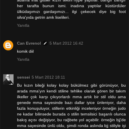
adama inat gittiler kızın tekini hype yaptılar. bangır bangır
her tarafta bunun ismi. inadına yaptılar küstürdüler
ülküdaşımızı gardaşımızı... ilgi çekecek diye big foot
silva'yıda getrin amk liselileri.
Yanıtla
Can Evrenol
5 Mart 2012 16:42
komik diil
Yanıtla
sensei
5 Mart 2012 18:11
Bu kızın bileği kolay kolay bükülmez gibi görünüyor, bu
arada mma'yın kendi stiline tehlike olarak gören bir takım
ilkeller çok karşı çıkıyorlardı mma artık bir stil oldu ama
genede mma sayesinde bazı dallar iyice ünleniyor, daha
fazla konuşuluyor, stillerin etkinliği inceleniyor örneğin judo
ne kadar bilinsede burada o stilin temsilsici başarılı olunca
bakış açısı değişiyor, bu rağbete yol açabilir. örneğin bjj'de
mma sayesinde ünlü oldu, şimdi ronda aslında bjj stiliyle işi