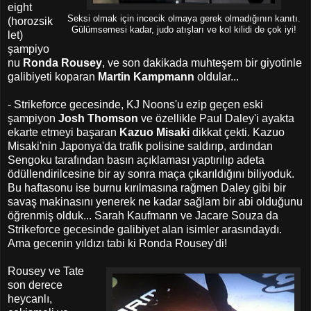
eight
Seksi olmak için incecik olmaya gerek olmadığının kanıtı.
(horozsik
Gülümsemesi kadar, judo atışları ve kol kilidi de çok iyi!
let)
şampiyo
nu
Ronda Rousey
, ve son dakikada muhteşem bir giyotinle
galibiyeti koparan
Martin Kampmann
oldular...
- Strikeforce gecesinde, KJ Noons'u ezip geçen eski
şampiyon
Josh Thomson
ve özellikle Paul Daley'i ayakta
ekarte etmeyi başaran
Kazuo Misaki
dikkat çekti. Kazuo
Misaki'nin Japonya'da trafik polisine saldırıp, ardından
Sengoku tarafından basın açıklaması yaptırılıp adeta
ödüllendirilcesine bir ay sonra maça çıkarıldığını biliyoduk.
Bu haftasonu ise burnu kırılmasına rağmen Daley gibi bir
savaş makinasını yenerek ne kadar sağlam bir abi olduğunu
öğrenmiş olduk... Sarah Kaufmann ve Jacare Souza da
Strikeforce gecesinde galibiyet alan isimler arasındaydı.
Ama gecenin yıldızı tabi ki Ronda Rousey'di!
Rousey ve Tate
son derece
heycanlı,