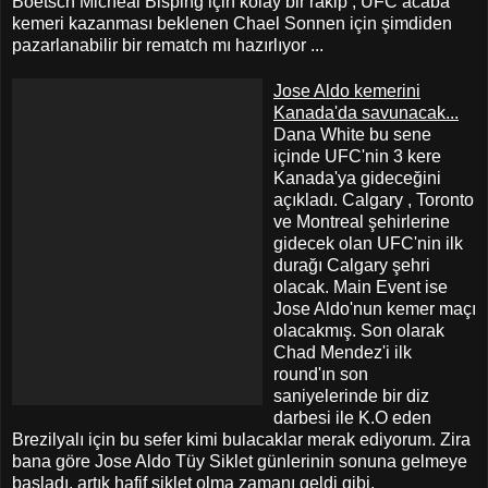
Boetsch Micheal Bisping için kolay bir rakip , UFC acaba
kemeri kazanması beklenen Chael Sonnen için şimdiden
pazarlanabilir bir rematch mı hazırlıyor ...
Jose Aldo kemerini
Kanada'da savunacak...
Dana White bu sene
içinde UFC'nin 3 kere
Kanada'ya gideceğini
açıkladı. Calgary , Toronto
ve Montreal şehirlerine
gidecek olan UFC'nin ilk
durağı Calgary şehri
olacak. Main Event ise
Jose Aldo'nun kemer maçı
olacakmış. Son olarak
Chad Mendez'i ilk
round'ın son
saniyelerinde bir diz
darbesi ile K.O eden
Brezilyalı için bu sefer kimi bulacaklar merak ediyorum. Zira
bana göre Jose Aldo Tüy Siklet günlerinin sonuna gelmeye
başladı, artık hafif siklet olma zamanı geldi gibi.