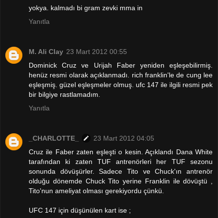
yokya. kalmadı bi gram zevki mma in
Yanıtla
M. Ali Clay
23 Mart 2012 00:55
Dominick Cruz ve Urijah Faber yeniden eşleşebilirmiş.
henüz resmi olarak açıklanmadı. rich franklin'le de cung lee
eşleşmiş. güzel eşleşmeler olmuş. ufc 147 ile ilgili resmi pek
bir bilgiye rastlamadım.
Yanıtla
_CHARLOTTE_
23 Mart 2012 04:05
Cruz ile Faber zaten eşleşti o kesin. Açıklandı Dana White
tarafından ki zaten TUF antrenörleri her TUF sezonu
sonunda dövüşürler. Sadece Tito ve Chuck'ın antrenör
olduğu dönemde Chuck Tito yerine Franklin ile dövüştü ,
Tito'nun ameliyat olması gerekiyordu çünkü.
UFC 147 için düşünülen kart ise ;