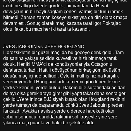
rakibine attığı dizlerle gördük , bir yandan da Hırvat
dövüşçünün bir hayli sağlam çenesi varmış bir türlü inmek
bilmedi. Zaman zaman köşeye sıkıştıysa da diri olarak maça
devam etti. Sonuç olarak maçı kazana taraf Igor Pokrajac
oldu, fakat bu maçı her iki taraf ta kazandı.
JVES JABOUIN vs. JEFF HOUGLAND
Horozsikletin bir güzel maçı da bu geceye denk geldi. Tam
da şanına yakışır şekilde kuvvetli ve hızlı bir maça tanık
olduk. Her iki MMA’ci de kondüsyonlarıyla Octagon’u
defalarca turladı. Haitili dövüşçünün birkaç gömlek üstün
olduğu maç içinde belliudi. Öyle ki müthiş hızına karşılık
veremeyen Jeff Hougland adeta mermi gibi dönen tekme
yedi ve kendini yerde buldu. Hakem bile suratındaki acıdan
dolayı olsa gerek araya girer gibi yaptı fakat daha sonra geri
çekildi..Yere inince BJJ siyah kuşak olan Hougland rakibini
yerde tutmayı da başaramadı, çünkü Jves Jabouin pireden
farksızdı. Ayakta nasılsa yerde o derece hareketli olan
Jobuin sonuncu roundda rakibini sol kroşeyle yine yere
yıkınca maçı puanla ve haklı bir şekilde aldı.