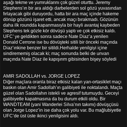
aşağı tekme ve yumruklarını çok güzel oturttu. Jeremy
Stephens’ın bir ara aldığı darbelerden sol gözü yuvasından
fırlayacak gibi duruyordu, hatta bir ara maç içinde hakeme
dönüp gözünü işaret etti, ancak maçı bırakmadı. Gözünün
daha ilk roundda kapanmasıyla bir hayli avantaj kaybeden
Stephens tek gözle kör dövüşü yaptı ve çok etkisiz kaldı.
UFC’ ye geldikten sonra sadece Nate Diaz’a yenilen
Donald Cerrone ise bu dövüşteki sitili bir önceki maçında
Diaz’ınkine benzer bir sitildi.Herhalde yenilgiyi içine
sindirememiş olacak ki; maç sonunda belki de unvan
maçında Nate Diaz ile kapışırım gibisinden bişey söyledi
AMIR SADOLLAH vs. JORGE LOPEZ
Diğer maçlara oranla biraz etkisiz kalan yarı-ortasiklet maçı
baskın olan Amir Sadollah’ın galibiyeti ile noktalandı. Maçta
güzel olan Sadollahın istekli ve agresif tutumuydu. Geceyi
galibiyetle kapatmasına da bu durum etkili oldu. Bir
WANDTEAM (yani Wanderlei Silva’nın takımı) dövüşçüsü
olan Jorge Lopez’in ise daha çok yolu var. Bu mağlubiyetle
UFC’de üst üste ikinci yenilgisini aldı.