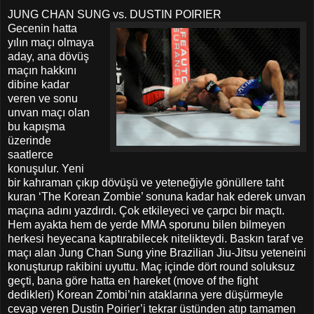
JUNG CHAN SUNG vs. DUSTIN POIRIER
Gecenin hatta
yılın maçı olmaya
aday, ana dövüş
maçın hakkını
dibine kadar
veren ve sonu
unvan maçı olan
bu kapışma
üzerinde
saatlerce
konuşulur. Yeni
bir kahraman çıkıp dövüşü ve yeteneğiyle gönüllere taht
kuran ‘The Korean Zombie’ sonuna kadar hak ederek unvan
maçına adını yazdırdı. Çok etkileyeci ve çarpcı bir maçtı.
Hem ayakta hem de yerde MMA sporunu bilen bilmeyen
herkesi heyecana kaptırabilecek nitelikteydi. Baskın taraf ve
maçı alan Jung Chan Sung yine Brazilian Jiu-Jitsu yeteneini
konuşturup rakibini uyuttu. Maç içinde dört round soluksuz
geçti, bana göre hatta en hareket (move of the fight
dedikleri) Korean Zombi’nin ataklarına yere düşürmeyle
cevap veren Dustin Poirier’i tekrar üstünden atıp tamamen