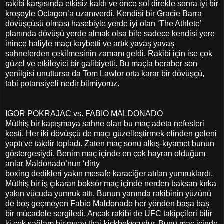
rakibi karşısında etkisiz kaldı ve önce sol direkle sonra iyi bir
kroşeyle Octagon’a uzanıverdi. Kendisi bir Gracie Barra
dövüşçüsü olması hasebiyle yerde iyi olan ‘The Athlete’
planında dövüşü yerde almak olsa bile sadece kendisi yere
inince haliyle maçı kaybetti ve artık yavaş yavaş
sahnelerden çekilmesinin zamanı geldi. Rakibi için ise çok
güzel ve etkileyici bir galibiyetti. Bu maçla beraber son
yenilgisi unuttursa da Tom Lawlor orta karar bir dövüşçü,
tabi potansiyeli nedir bilmiyoruz.
IGOR POKRAJAC vs. FABIO MALDONADO
Müthiş bir kapışmaya sahne olan bu maç adeta nefesleri
kesti. Her iki dövüşçü de maçı güzelleştirmek elinden geleni
yaptı ve takdir topladı. Zaten maç sonu alkış-kıyamet bunun
göstergesiydi. Benim maç içinde en çok hayran olduğum
anlar Maldonado’nun ‘dirty
boxing dedikleri yakın mesafe karaciğer atılan yumruklardı.
Müthiş bir iş çıkaran boksör maç içinde nerden baksan kırka
yakın vücuda yumruk attı. Bunun yanında rakibinin yüzünü
de boş geçmeyen Fabio Maldonado her yönden başa baş
bir mücadele sergiledi. Ancak rakibi de UFC takipçileri bilir
ki çok sağlam bir muay thai-kickboksçudur. Bunu maç içinde