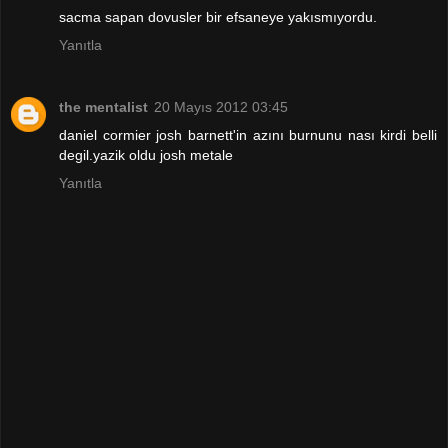
sacma sapan dovusler bir efsaneye yakısmıyordu.
Yanıtla
the mentalist
20 Mayıs 2012 03:45
daniel cormier josh barnett'in azını burnunu nası kirdi belli
degil.yazik oldu josh metale
Yanıtla