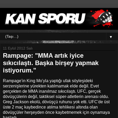
▼
11 Eylül 2012 Salı
Rampage: "MMA artık iyice
sıkıcılaştı. Başka birşey yapmak
istiyorum."
Rampage'in King Mo'yla yaptığı ufak söyleşideki
serzenişlerine yürekten katılmamak elde değil. Evet
gerçekten de MMA inanılmaz sıkıcılaştı. UFC, gerçek
dövüşçülerin değil, taktiksel süper-atletlerin arenası oldu.
Greg Jackson ekolü, dövüşçü ruhunu yok etti. UFC'de üst
üste 2 maç kaybedince atılma tehlikesi altında olan
dövüşçüler herşeyden önce kaybetmemek için oynamaya
başladı...