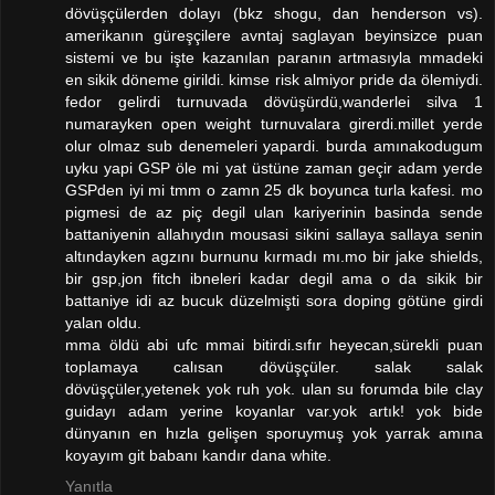
dövüşçülerden dolayı (bkz shogu, dan henderson vs).
amerikanın güreşçilere avntaj saglayan beyinsizce puan
sistemi ve bu işte kazanılan paranın artmasıyla mmadeki
en sikik döneme girildi. kimse risk almiyor pride da ölemiydi.
fedor gelirdi turnuvada dövüşürdü,wanderlei silva 1
numarayken open weight turnuvalara girerdi.millet yerde
olur olmaz sub denemeleri yapardi. burda amınakodugum
uyku yapi GSP öle mi yat üstüne zaman geçir adam yerde
GSPden iyi mi tmm o zamn 25 dk boyunca turla kafesi. mo
pigmesi de az piç degil ulan kariyerinin basinda sende
battaniyenin allahıydın mousasi sikini sallaya sallaya senin
altındayken agzını burnunu kırmadı mı.mo bir jake shields,
bir gsp,jon fitch ibneleri kadar degil ama o da sikik bir
battaniye idi az bucuk düzelmişti sora doping götüne girdi
yalan oldu.
mma öldü abi ufc mmai bitirdi.sıfır heyecan,sürekli puan
toplamaya calısan dövüşçüler. salak salak
dövüşçüler,yetenek yok ruh yok. ulan su forumda bile clay
guidayı adam yerine koyanlar var.yok artık! yok bide
dünyanın en hızla gelişen sporuymuş yok yarrak amına
koyayım git babanı kandır dana white.
Yanıtla