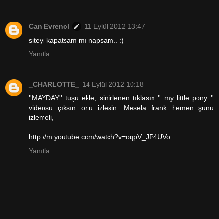
Can Evrenol
11 Eylül 2012 13:47
siteyi kapatsam mı napsam.. :)
Yanıtla
_CHARLOTTE_
14 Eylül 2012 10:18
''MAYDAY'' tuşu ekle, sinirlenen tıklasın '' my little pony ''
videosu çıksın onu izlesin. Mesela frank hemen şunu
izlemeli,
http://m.youtube.com/watch?v=oqpV_JP4UVo
Yanıtla