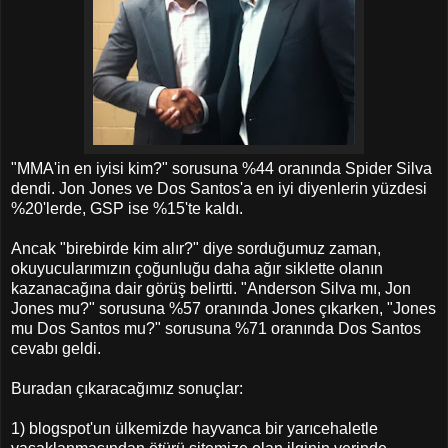
"MMA'in en iyisi kim?" sorusuna %44 oranında Spider Silva
dendi. Jon Jones ve Dos Santos'a en iyi diyenlerin yüzdesi
%20'lerde, GSP ise %15'te kaldı.
Ancak "birebirde kim alır?" diye sorduğumuz zaman,
okuyucularımızın çoğunluğu daha ağır siklette olanın
kazanacağına dair görüş belirtti. "Anderson Silva mı, Jon
Jones mu?" sorusuna %57 oranında Jones çıkarken, "Jones
mu Dos Santos mu?" sorusuna %71 oranında Dos Santos
cevabı geldi.
Buradan çıkaracağımız sonuçlar:
1) blogspot'un ülkemizde hayvanca bir yarıcehaletle