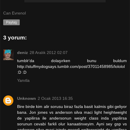
Can Evrenol
Paylaş
3 yorum:
deniz
28 Aralık 2012 02:07
tumblr'da dolaşırken bunu buldum
http://stuffmydogsays.tumblr.com/post/37011458985/lololol
:D :D
Yanıtla
Unknown
2 Ocak 2013 16:35
Bire birde kim alir sorusu biraz fazla basit kalmis gibi geliyor
bana. Jon jones vs anderson silva maci light heightweight
de yapilirsa ile andersonun weight class inda yapilirsa
sorunun cevabi farkli olur kanaatinxeyim. Ayni sey gsp vs
anderson silva maci icinde gecerli welterweight de yapilirsa