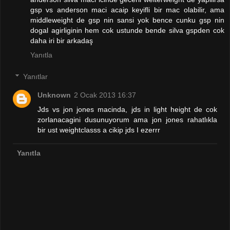
gsp vs anderson maci acaip keyifli bir mac olabilir, ama
middleweight de gsp nin sansi yok bence cunku gsp nin
dogal agirliginin hem cok ustunde bende silva gspden cok
daha iri bir arkadaş
Yanıtla
Yanıtlar
Unknown
2 Ocak 2013 16:37
Jds vs jon jones macinda, jds in light height de cok
zorlanacagini dusunuyorum ama jon jones rahatlıkla
bir ust weightclasss a cikip jds I ezerrr
Yanıtla