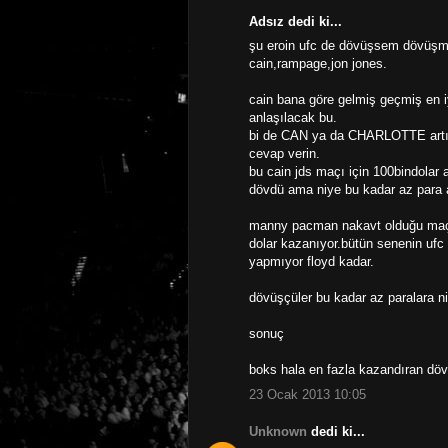
Adsız dedi ki...
şu eroin ufc de dövüşsem dövüşm
cain,rampage,jon jones.
cain bana göre gelmiş geçmiş en iy
anlaşılacak bu.
bi de CAN ya da CHARLOTTE artık 
cevap verin.
bu cain jds maçı için 100bindolar 
dövdü ama niye bu kadar az para a
manny pacman nakavt olduğu maçt
dolar kazanıyor.bütün senenin ufc 
yapmıyor floyd kadar.
dövüşçüler bu kadar az paralara niy
sonuç
boks hala en fazla kazandıran döv
23 Ocak 2013 10:05
Unknown
dedi ki...