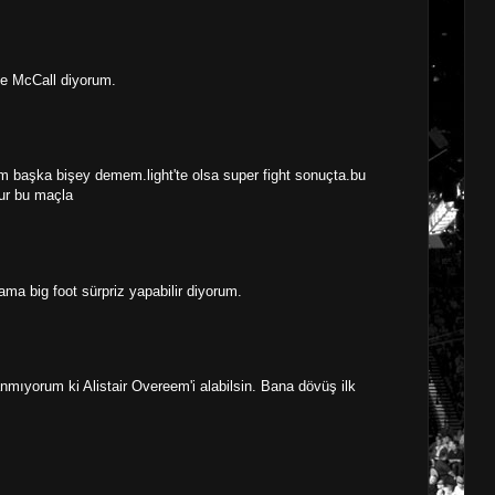
ve McCall diyorum.
rim başka bişey demem.light'te olsa super fight sonuçta.bu
lur bu maçla
 big foot sürpriz yapabilir diyorum.
anmıyorum ki Alistair Overeem'i alabilsin. Bana dövüş ilk