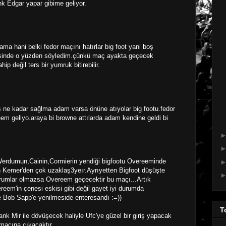
nk Edgar yapar gibime geliyor.
ama hani belki fedor maçını hatırlar big foot yani boş
çersinde o yüzden söyledim.çünkü maç ayakta geçecek
 değil ters bir yumruk bitirebilir.
aş ne kadar sağlma adam varsa önüne atıyolar big footu.fedor
reem geliyo.araya bi browne attılarda adam kendine geldi bi
erdumun,Cainin,Cormierin yendiği bigfootu Overeeminde
Kemer'den çok uzaklaş3yeır.Ayrıyetten Bigfoot düşüşte
rumlar olmazsa Overeem geçecektir bu maçı...Artık
reem'in çenesi eskisi gibi değil gayet iyi durumda
 Bob Sapp'e yenilmeside enteresandı :=))
T
ank Mir ile dövüşecek haliyle Ufc'ye güzel bir giriş yapacak
maçına çıkacaktır...