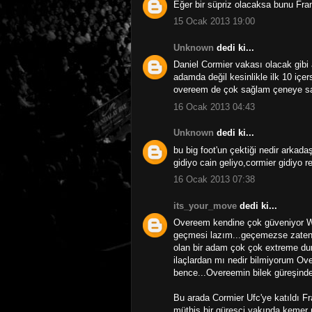
Eğer bir süpriz olacaksa bunu Fra
15 Ocak 2013 19:00
Unknown
dedi ki...
Daniel Cormier vakası olacak gibi 
adamda değil kesinlikle ilk 10 i
overeem de çok sağlam çeneye sahip
16 Ocak 2013 04:43
Unknown
dedi ki...
bu big foot'un çektiği nedir arkad
gidiyo cain geliyo,cormier gidiyo 
16 Ocak 2013 07:38
its_your_move
dedi ki...
Overeem kendine çok güveniyor W
geçmesi lazım...geçemezse zaten 
olan bir adam çok çok extreme du
ilaçlardan mı nedir bilmiyorum Ove
bence...Overeemin bilek güreşinde
Bu arada Cormier Ufc'ye katıldı Fr
müthiş bir güreşçi yakında kemer 