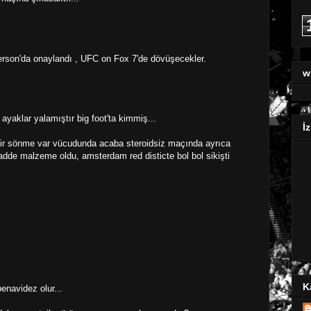
son'da onaylandı , UFC on Fox 7'de dövüşecekler.
w
ayaklar yalamıştır big foot'ta kimmiş...
İz
ir sönme var vücudunda acaba steroidsiz maçında ayrıca
de malzeme oldu, amsterdam red disticte bol bol sikişti
K
navidez olur...