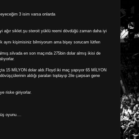
eyeceğim 3 isim varsa onlarda
i ağır siklet.şu steroit yüklü reemi dövdüğü zaman daha iyi
aynı kişimisiniz bilmiyorum ama bişey sorucam lütfen
almış.silvada en son maçında 275bin dolar almış ikisi de
lıyorlar.
a 15 MİLYON dolar aldı.Floyd iki maç yapıyor 65 MİLYON
dövüşçülerinin aldığı paraları toplayıp 2ile çarpsan gene
e riske giriyorlar.
üş oyunu....