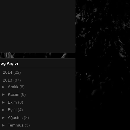
log Arşivi
►
2014
(22)
▼
2013
(87)
►
Aralık
(8)
►
Kasım
(8)
►
Ekim
(8)
►
Eylül
(4)
►
Ağustos
(8)
►
Temmuz
(3)