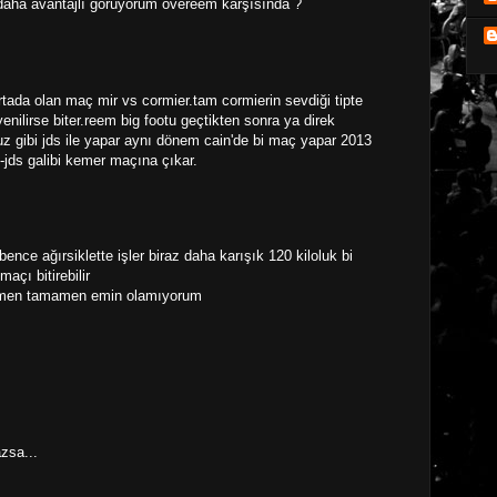
u daha avantajlı görüyorum overeem karşısında ?
rtada olan maç mir vs cormier.tam cormierin sevdiği tipte
enilirse biter.reem big footu geçtikten sonra ya direk
 gibi jds ile yapar aynı dönem cain'de bi maç yapar 2013
-jds galibi kemer maçına çıkar.
ence ağırsiklette işler biraz daha karışık 120 kiloluk bi
çı bitirebilir
ğmen tamamen emin olamıyorum
azsa...