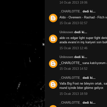
14 Ocak 2013 19:06
_CHARLOTTE_
dedi ki...
Aldo - Overeem - Rashad - Fitch 
15 Ocak 2013 02:57
Unknown
dedi ki...
aldo vs edgar light super fight de
arada evans'ın inş kariyeri son bu
15 Ocak 2013 12:46
Unknown
dedi ki...
_CHARLOTTE_ sana katılıyorum ama
15 Ocak 2013 14:52
_CHARLOTTE_
dedi ki...
Valla Big Foot ne bileyim ortak, s
round içinde biter gibime geliyor.
15 Ocak 2013 18:59
_CHARLOTTE_
dedi ki...