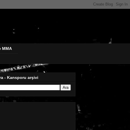
de MMA
ra - Kansporu arşivi