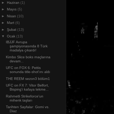
►
Haziran
(1)
►
Mayıs
(5)
►
Nisan
(10)
►
Mart
(6)
►
Şubat
(13)
▼
Ocak
(13)
IBJJF Avrupa
şampiyonasında 8 Türk
madalya çıkardı!
Kimbo Slice boks maçlarına
devam...
UFC on FOX 6: Pettis
sonunda title-shot'ını aldı
THE REEM sezon3 bölüm1
UFC on FX 7: Vitor Belfort,
Bisping'i kafaya tekme...
Rahmetli Strikeforce'un
mihenk taşları
Tarihten Sayfalar: Gomi vs.
Diaz