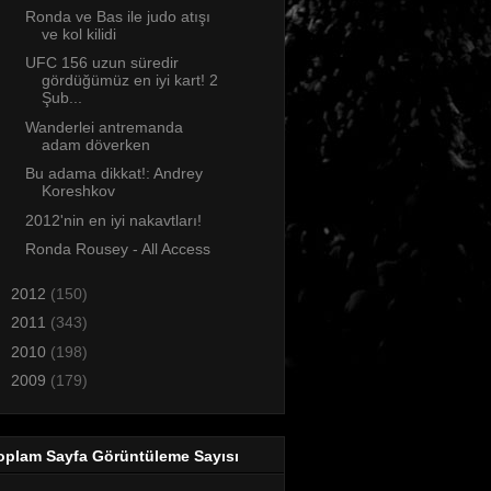
Ronda ve Bas ile judo atışı
ve kol kilidi
UFC 156 uzun süredir
gördüğümüz en iyi kart! 2
Şub...
Wanderlei antremanda
adam döverken
Bu adama dikkat!: Andrey
Koreshkov
2012'nin en iyi nakavtları!
Ronda Rousey - All Access
►
2012
(150)
►
2011
(343)
►
2010
(198)
►
2009
(179)
oplam Sayfa Görüntüleme Sayısı