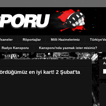
fsaneler
Röportajlar
Milli Hazinelerimiz
Türkiye'
Radyo Kansporu
Kansporu'nda yazmak ister misiniz?
A
rdüğümüz en iyi kart! 2 Şubat'ta