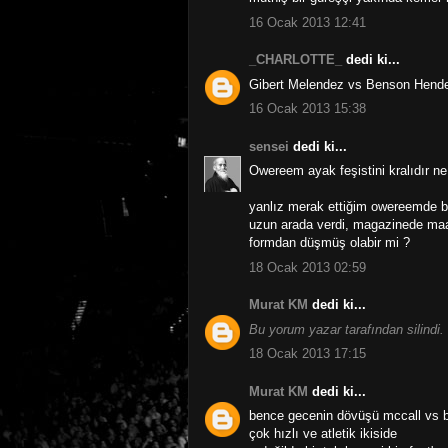
16 Ocak 2013 12:41
_CHARLOTTE_
dedi ki...
Gibert Melendez vs Benson Hender
16 Ocak 2013 15:38
sensei
dedi ki...
Owereem ayak feşistini kralıdır ne 
yanlız merak ettiğim owereemde b
uzun arada verdi, magazinede maad
formdan düşmüş olabir mi ?
18 Ocak 2013 02:59
Murat KM
dedi ki...
Bu yorum yazar tarafından silindi.
18 Ocak 2013 17:15
Murat KM
dedi ki...
bence gecenin dövüşü mccall vs be
çok hızlı ve atletik ikiside