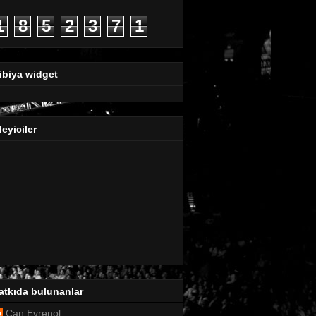
1
8
5
2
3
7
1
ibiya widget
leyiciler
atkıda bulunanlar
Can Evrenol