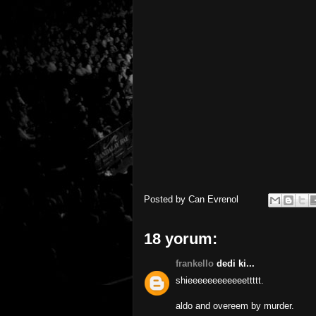
Posted by
Can Evrenol
18 yorum:
frankello
dedi ki...
shieeeeeeeeeeeettttt.
aldo and overeem by murder.