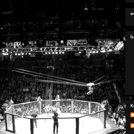
w
İz
K