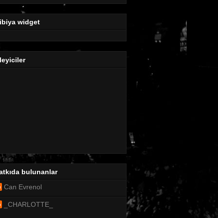
ibiya widget
leyiciler
atkıda bulunanlar
Can Evrenol
_CHARLOTTE_