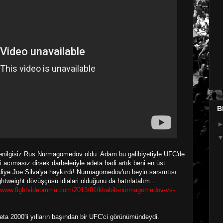
B
enilgisiz Rus Nurmagomedov oldu. Adam bu galibiyetiyle UFC'de
ği acımasız dirsek darbeleriyle adeta hadi artık beni en üst
diye Joe Silva'ya haykırdı! Nurmagomedov'un beyin sarsıntısı
lightweight dövüşçüsü idialari olduğunu da hatırlatalım...
//www.fightvideomma.com/2013/01/khabib-nurmagomedov-vs-
eta 2000'li yılların başından bir UFC'ci görünümündeydi.