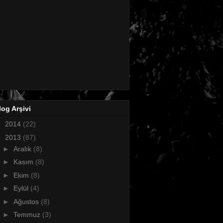
log Arşivi
►
2014
(22)
▼
2013
(87)
►
Aralık
(8)
►
Kasım
(8)
►
Ekim
(8)
►
Eylül
(4)
►
Ağustos
(8)
►
Temmuz
(3)