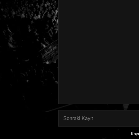
Sonraki Kayıt
Kay