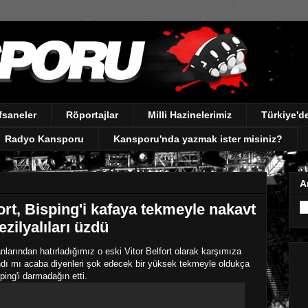
fsaneler
Röportajlar
Milli Hazinelerimiz
Türkiye'
Radyo Kansporu
Kansporu'nda yazmak ister misiniz?
A
ort, Bisping'i kafaya tekmeyle nakavt
ilyalıları üzdü
larından hatırladığımız o eski Vitor Belfort olarak karşımıza
ndı mı acaba diyenleri şok edecek bir yüksek tekmeyle oldukça
ping'i darmadağın etti.