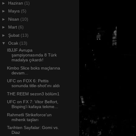
►
Haziran
(1)
►
Mayıs
(5)
►
Nisan
(10)
►
Mart
(6)
►
Şubat
(13)
▼
Ocak
(13)
IBJJF Avrupa
şampiyonasında 8 Türk
madalya çıkardı!
Kimbo Slice boks maçlarına
devam...
UFC on FOX 6: Pettis
sonunda title-shot'ını aldı
THE REEM sezon3 bölüm1
UFC on FX 7: Vitor Belfort,
Bisping'i kafaya tekme...
Rahmetli Strikeforce'un
mihenk taşları
Tarihten Sayfalar: Gomi vs.
Diaz