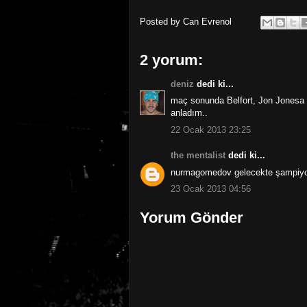
Posted by
Can Evrenol
2 yorum:
deniz
dedi ki...
maç sonunda Belfort, Jon Jonesa t
anladım..
22 Ocak 2013 23:25
the mentalist
dedi ki...
nurmagomedov gelecekte şampiyon o
23 Ocak 2013 04:56
Yorum Gönder