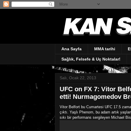
Ana Sayfa
MMA tarihi
E
Sağlık, Felsefe & Uç Noktalar!
Salı, Ocak 22, 2013
UFC on FX 7: Vitor Belf
etti! Nurmagomedov Brez
Vitor Belfort bu Cumartesi UFC 17.5 zaman
çıktı. Yaşlı Phenom, bu adam artık yaşla
sıkı bir performans sergileyen Michael Bis