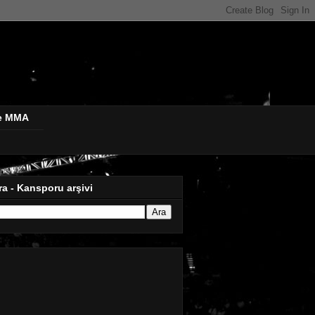
de MMA
ra - Kansporu arşivi