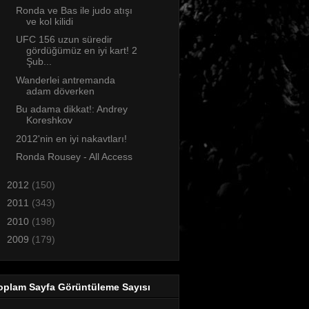
Ronda ve Bas ile judo atışı
ve kol kilidi
UFC 156 uzun süredir
gördüğümüz en iyi kart! 2
Şub...
Wanderlei antremanda
adam döverken
Bu adama dikkat!: Andrey
Koreshkov
2012'nin en iyi nakavtları!
Ronda Rousey - All Access
►
2012
(150)
►
2011
(343)
►
2010
(198)
►
2009
(179)
oplam Sayfa Görüntüleme Sayısı