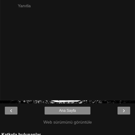
Yanıtla
‹
›
Ana Sayfa
Web sürümünü görüntüle
Katkıda bulunanlar