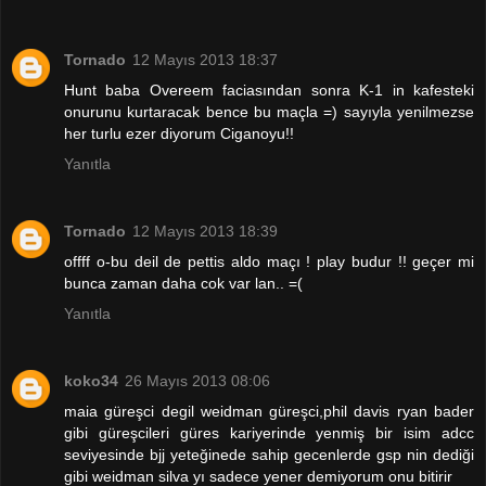
Tornado
12 Mayıs 2013 18:37
Hunt baba Overeem faciasından sonra K-1 in kafesteki
onurunu kurtaracak bence bu maçla =) sayıyla yenilmezse
her turlu ezer diyorum Ciganoyu!!
Yanıtla
Tornado
12 Mayıs 2013 18:39
offff o-bu deil de pettis aldo maçı ! play budur !! geçer mi
bunca zaman daha cok var lan.. =(
Yanıtla
koko34
26 Mayıs 2013 08:06
maia güreşci degil weidman güreşci,phil davis ryan bader
gibi güreşcileri güres kariyerinde yenmiş bir isim adcc
seviyesinde bjj yeteğinede sahip gecenlerde gsp nin dediği
gibi weidman silva yı sadece yener demiyorum onu bitirir