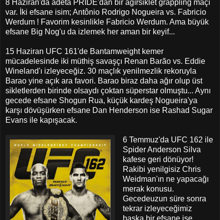
8 Haziran'da adeta PRIDE'dan bir ağırsiklet grappling maçı
var. İki efsane isim; Antônio Rodrigo Nogueira vs. Fabricio
Werdum ! Favorim kesinlikle Fabricio Werdum. Ama büyük
efsane Big Nog'u da izlemek her aman bir keyif...
15 Haziran UFC 161'de Bantamweight kemer
mücadelesinde iki müthiş savaşçı Renan Barão vs. Eddie
Wineland'ı izleyeceğiz. 30 maçlık yenilmezlik rekoruyla
Barao yine açık ara favori. Barao biraz daha ağır olup üst
sikletlerden birinde olsaydı çoktan süperstar olmuştu... Aynı
gecede efsane Shogun Rua, küçük kardeş Nogueira'ya
karşı dövüşürken efsane Dan Henderson ise Rashad Sugar
Evans ile kapışacak.
6 Temmuz'da UFC 162 ile
Spider Anderson Silva
kafese geri dönüyor!
Rakibi yenilgisiz Chris
Weidman'ın ne yapacağı
merak konusu.
Gecedeuzun süre sonra
tekrar izleyeceğimiz
başka bir efsane ise