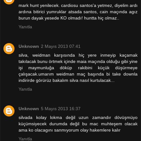
mark hunt yenilecek. cardiosu santos'a yetmez, diyelim ardı
ardına bitirici yumruklar atsada santos, cain maçında agız
burun dayak yesede KO olmadı! huntta hiç olmaz..
Yanıtla
Unknown
2 Mayıs 2013 07:41
silva, weidman karşısında hiç yere inmeyip kaçamak
takılacak bunu örtmek içinde maia maçında olduğu gibi yine
işi maymunluğa döküp rakibini küçük düşürmeye
çalışacak.umarım weidman maç başında bi take downla
indirirde görürüz bakalım silva nasıl kurtulacak...
Yanıtla
Unknown
5 Mayıs 2013 16:37
silvada kolay lokma değil uzun zamandır dövüşmüyo
küçümsiyecek durumda değil bu mac muhteşem olacak
ama ko olacagını sanmıyorum olay hakemlere kalır
Yanıtla