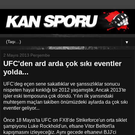
▼
2 Mayıs 2013 Perşembe
UFC'den ard arda çok sıkı eventler
yolda...
UFC'deg eçen sene sakatlıklar ve şanssızlıklar sonucu
nispeten hayal kırıklığı bir 2012 yaşamıştık. Ancak 2013'te
işler eski temposuna çok döndü. Yılın ilk yarısındaki
muhteşem maçları takiben önümüzdeki aylarda da çok sıkı
eventler geliyor...
Önce 18 Mayıs'ta UFC on FX8'de Strikeforce'un orta siklet
şampiyonu Luke Rockhold'un, efsane Vitor Belfort'la
kapışmasını izleyeceğiz. Aynı gecede efsanevi BJJ'ci