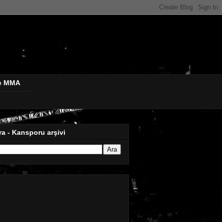
de MMA
ra - Kansporu arşivi