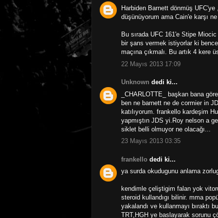
Harbiden Barnett dönmüş UFC'ye ,
düşünüyorum ama Cain'e karşı ne 
Bu sırada UFC 161'e Stipe Miocic
bir şans vermek istiyorlar ki ben
maçına çıkmalı. Bu artık 4 kere ü
22 Mayıs 2013 17:09
Unknown
dedi ki...
_CHARLOTTE_ başkan bana göre en
ben ne barnett ne de cormier in 
katılıyorum. frankello kardeşim Hu
yapmıştın JDS yi.Roy nelson a gel
siklet belli olmuyor ne olacağı...
23 Mayıs 2013 03:35
frankello
dedi ki...
ya surda okudugunu anlama zorlug
kendimle çeliştigim falan yok vito
steroid kullandıgı bilinir. mma pop
yakalandı ve kullanmayı bıraktı b
TRT,HGH ye baslayarak sorunu çöz