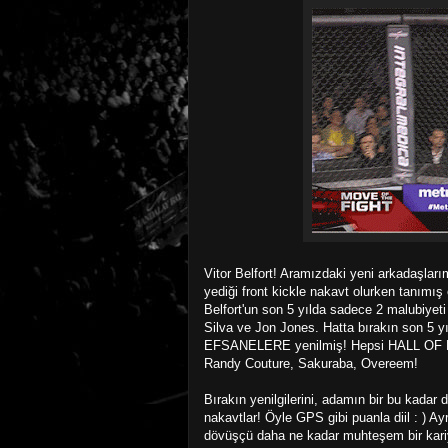
Vitor Belfort! Aramızdaki yeni arkadaşla
yediği front kickle nakavt olurken tanımış
Belfort'un son 5 yılda sadece 2 malubiyeti
Silva ve Jon Jones. Hatta bırakın son 5 
EFSANELERE yenilmiş! Hepsi HALL OF FAM
Randy Couture, Sakuraba, Overeem!
Bırakın yenilgilerini, adamın bir bu kadar 
nakavtlar! Öyle GPS gibi puanla diil : ) Ay
dövüşçü daha ne kadar muhteşem bir kariye