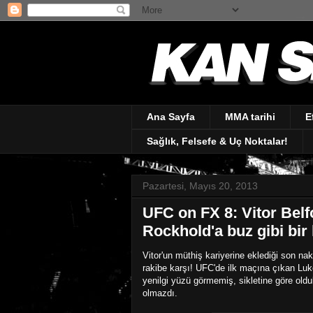
Ana Sayfa
MMA tarihi
E
Sağlık, Felsefe & Uç Noktalar!
Pazartesi, Mayıs 20, 2013
UFC on FX 8: Vitor Belf
Rockhold'a buz gibi bir
Vitor'un müthiş kariyerine eklediği son nak
rakibe karşı! UFC'de ilk maçına çıkan Luk
yenilgi yüzü görmemiş, sikletine göre oldu
olmazdı.