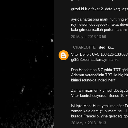
güzel bi k.o fakat 2. defa karşila
ayrıca haftasonu mark hunt ringler
roy nelson dövüşecekti fakat döv
kala gitmesi isallah performansını
20 Mayıs 2013 13:56
_CHARLOTTE_
dedi ki...
Vitor Belfort UFC 103-126-133'de
götünüzden sallamayın amk.
Dan Henderson 6-7 yıldır TRT gör
Adamın yeteneğinin TRT ile hiç bi
birinci round-da indirdi herif.
Zamanımızın en kıymetli dövüşcül
Vitor kontrol ediyordu. Bence 10 k
İyi işte Mark Hunt yenilirse eğer 
zaman kala gitmişti bilmem ne...
burada Frankello, yine geleceği 
20 Mayıs 2013 18:13