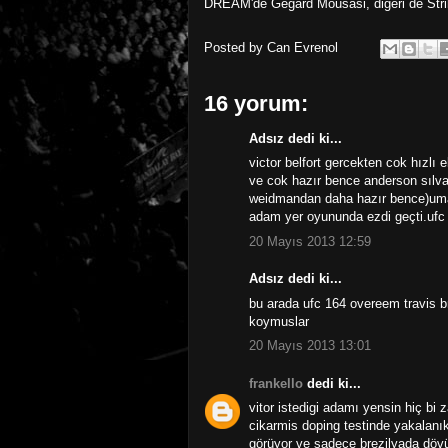
DREAM'de Gegard Mousasi, diğeri de Strik
Posted by
Can Evrenol
16 yorum:
Adsız dedi ki...
victor belfort gercekten cok hızlı 
ve cok hazır bence anderson sılva
weidmandan daha hazır bence)umar
adam yer oyununda ezdi geçti.ufc 
20 Mayıs 2013 12:59
Adsız dedi ki...
bu arada ufc 164 overeem travis 
koymuslar
20 Mayıs 2013 13:01
frankello
dedi ki...
vitor istedigi adamı yensin hiç 
cikarmis doping testinde yakalanı
görüyor ve sadece brezilyada dövü