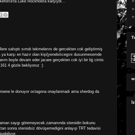
eforce'ta Luke Rockhold'a karşıydı...
T
ellere sahıptı sımdı tekmelerını de gercekten cok geliştirmiş
 ya karşı en hazır olan kişi(yenebılıcegını dusunmesemde
ım boyle devam eder jacare gerçekten cok iyi bir bjj cimis
161 4 gözle bekliyoruz :)
w
browne le donuyor octagona onaylanmadı ama sherdog da
İz
bi zaman saygı göremeyecek.zamanında steroidin bokunu
ktan sonra steroidsiz dövüşemedigini anlayıp TRT tedavisi
şebiliyor.