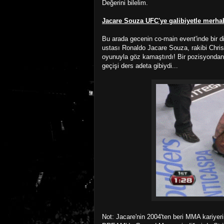
Değerini bilelim.
Jacare Souza UFC'ye galibiyetle merha
Bu arada gecenin co-main event'inde bir di
ustası Ronaldo Jacare Souza, rakibi Chris
oyunuyla göz kamaştırdı! Bir pozisyondan 
geçişi ders adeta gibiydi...
Not: Jacare'nin 2004'ten beri MMA kariyeri