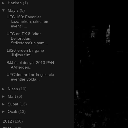
►
Haziran
(1)
▼
Mayıs
(5)
UFC 160: Favoriler
kazanırken, sıkıcı bir
event'i ...
UFC on FX 8: Vitor
Belfort'dan,
Strikeforce'un şam...
1920'lerden bir garip
Jiujitsu filmi
BJJ özel dosya: 2013 PAN
AM'lerden..
UFC'den ard arda çok sıkı
eventler yolda...
►
Nisan
(10)
►
Mart
(6)
►
Şubat
(13)
►
Ocak
(13)
►
2012
(150)