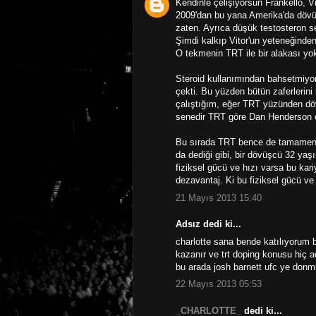
Kendinle çelişiyorsun Frankello, V
2009'dan bu yana Amerika'da dövüş
zaten. Ayrıca düşük testosteron s
Şimdi kalkıp Vitor'un yeteneğinden
O tekmenin TRT ile bir alakası yok 
Steroid kullanımından bahsetmiyo
çekti. Bu yüzden bütün zaferleri
çalıştığım, eğer TRT yüzünden döv
senedir TRT göre Dan Henderson o
Bu sırada TRT bence de tamamen 
da dediği gibi, bir dövüşcü 32 ya
fiziksel gücü ve hızı varsa bu kar
dezavantaj. Ki bu fiziksel gücü ve
21 Mayıs 2013 15:40
Adsız dedi ki...
charlotte sana bende katılıyorum b
kazanır ve trt doping konusu hiç a
bu arada josh barnett ufc ye don
22 Mayıs 2013 05:53
_CHARLOTTE_
dedi ki...