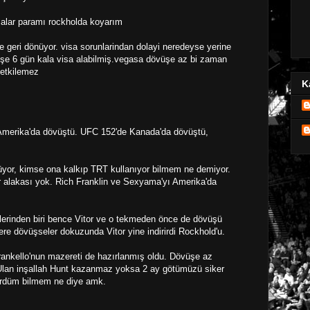
şsalar paramı rockholda koyarım
e geri dönüyor. visa sorunlarindan dolayi neredeyse yerine
üşe 6 gün kala visa alabilmiş.vegasa dövüşe az bi zaman
 etkilemez
K
 Amerika'da dövüştü. UFC 152'de Kanada'da dövüştü,
üyor, kimse ona kalkıp TRT kullanıyor bilmem ne demiyor.
r alakası yok. Rich Franklin ve Sexyama'yı Amerika'da
erinden biri bence Vitor ve o tekmeden önce de dövüşü
ere dövüşseler dokuzunda Vitor yine indirirdi Rockhold'u.
Frankello'nun mazereti de hazırlanmış oldu. Dövüşe az
 Ulan inşallah Hunt kazanmaz yoksa 2 ay götümüzü siker
gördüm bilmem ne diye amk.