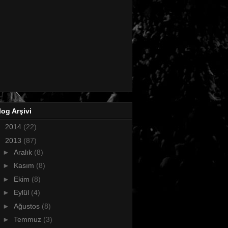
log Arşivi
►
2014
(22)
▼
2013
(87)
►
Aralık
(8)
►
Kasım
(8)
►
Ekim
(8)
►
Eylül
(4)
►
Ağustos
(8)
►
Temmuz
(3)