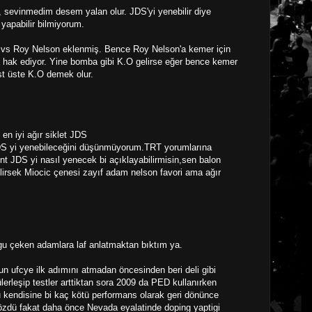
 sevinmedim desem yalan olur. JDS'yi yenebilir diye
yapabilir bilmiyorum.
 vs Roy Nelson eklenmiş. Bence Roy Nelson'a kemer için
ce hak ediyor. Yine bomba gibi K.O gelirse eğer bence kemer
st üste K.O demek olur.
 iyi ağır siklet JDS
JDS yi yenebileceğini düşünmüyorum.TRT yorumlarına
nt JDS yi nasıl yenecek bi açıklayabilirmisin,sen balon
irsek Miocic çenesi zayıf adam nelson favori ama ağır
u çeken adamlara laf anlatmaktan bıktım ya.
run ufcye ilk adımını atmadan öncesinden beri deli gibi
ülerleşip testler arttiktan sora 2009 da PED kullanırken
u kendisine bi kaç kötü performans olarak geri dönünce
dü fakat daha önce Nevada eyalatinde doping yaptigi