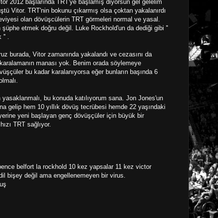
itor 2012 başlarında TRT'ye başlamış diyorsun gel gelelim
tü Vitor. TRT'nin bokunu çıkarmış olsa çoktan yakalanırdı
eviyesi olan dövüşcülerin TRT görmeleri normal ve yasal.
 şüphe etmek doğru değil. Luke Rockhold'un da dediği gibi ''
'' .
ruz burada, Vitor zamanında yakalandı ve cezasını da
ni karalamanın manası yok. Benim orada söylemeye
üşçüler bu kadar karalanıyorsa eğer bunların başında 6
lmalı.
yasaklanmalı, bu konuda katılıyorum sana. Jon Jones'un
şına gelip hem 10 yıllık dövüş tecrübesi hemde 22 yaşındaki
iyerine yeni başlayan genç dövüşçüler için büyük bir
 hızı TRT sağlıyor.
ence belfort la rockhold 10 kez yapsalar 11 kez victor
dil bişey değil ama engellenemeyen bir virus.
muş