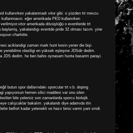
id kullanırken yakalanmadı vitor gibi. o yüzden trt mevzu
 kullanmasın. eğer amerikada PED kullanırken
verilmiyor.vitor amerikada dövüştüğü o eventlerde trt
a başlamiş, yakalandıgı eventde pride 32 olması lazım. yine
lmuşsun charlotte.
esi aciklandigi zaman mark hunt kesin yener die bişi
de yenebilme olasiligi en yüksek eşleşme JDSdir dedim.
kla JDS dedim. he ben bahis oynasam hunta basarim parayi.
.
l butun spor dallarındakı sporcular trt v.b. doping
ingi yapıyorsun hemen silici maddesi var onu silen
estleri bile yetersiz son zamanlarda sporcu biolojik
meye calışcaklar bakalım. yakalandı diye adamıda itin
tte belfort kadar yetenekli ve hazır birisi varmi yani smdi.