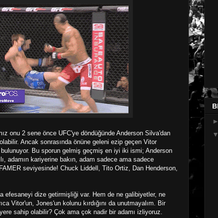
B
rımız onu 2 sene önce UFC'ye döndüğünde Anderson Silva'dan
 olabilir. Ancak sonrasında önüne geleni ezip geçen Vitor
 bulunuyor. Bu sporun gelmiş geçmiş en iyi iki ismi; Anderson
yılı, adamın kariyerine bakın, adam sadece ama sadece
ER seviyesinde! Chuck Liddell, Tito Ortiz, Dan Henderson,
da efesaneyi dize getirmişliği var. Hem de ne galibiyetler, ne
rıca Vitor'un, Jones'un kolunu kırdığını da unutmayalım. Bir
re sahip olabilir? Çok ama çok nadir bir adamı izliyoruz.