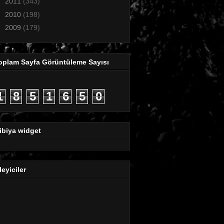
►
2011
(343)
►
2010
(198)
►
2009
(179)
oplam Sayfa Görüntüleme Sayısı
1
8
5
1
6
5
0
ibiya widget
leyiciler