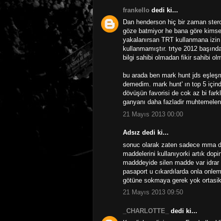
frankello
dedi ki...
Dan henderson hiç bir zaman stero
göze batmiyor he bana göre kimse
yakalanırsan TRT kullanmana izin 
kullanmamıştır. trtye 2012 başınd
bilgi sahibi olmadan fikir sahibi o
bu arada ben mark hunt jds eşleşm
demedim. mark hunt' ın top 5 için
dövüşün favorisi de cok az bi far
ganyanı daha fazladir muhtemelen
21 Mayıs 2013 00:00
Adsız dedi ki...
sonuc olarak zaten sadece mma deği
maddelerini kullanıyorki artık dop
madddeyide silen madde var idrar t
pasaport u cıkardılarda onla onle
götüne sokmaya gerek yok ortasikle
21 Mayıs 2013 09:50
_CHARLOTTE_
dedi ki...