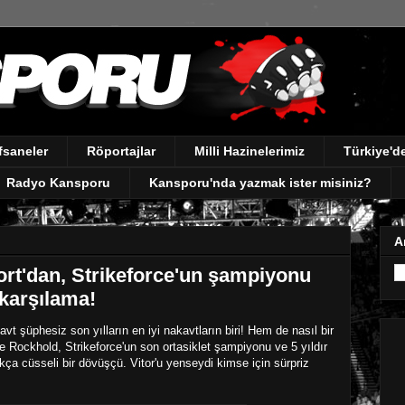
fsaneler
Röportajlar
Milli Hazinelerimiz
Türkiye'
Radyo Kansporu
Kansporu'nda yazmak ister misiniz?
A
ort'dan, Strikeforce'un şampiyonu
 karşılama!
avt şüphesiz son yılların en iyi nakavtların biri! Hem de nasıl bir
e Rockhold, Strikeforce'un son ortasiklet şampiyonu ve 5 yıldır
kça cüsseli bir dövüşçü. Vitor'u yenseydi kimse için sürpriz