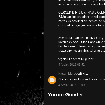
inmeli ama adam onu zorluk olarak g
GERÇEK BİR BJJ'ci NASIL OLMAL
BJJ'ci anakonda yılanı ile roll edeb
hatta evlenebilmelidir, herkes de 
öldürmelidir...gerçek aşk işte tamd
SOn olarak; anderson silva son ye
rövanja çkıyor....Ulan Dana white
hanıfendileri..Kiliseyi asla çıkarla
araya giremezsin, iblis tohumu daz
teşekkür ederim iyi günler..
4 Aralık 2013 02:52
Hasan Mert
dedi ki...
Abi Sensei nickli arkadaş kimdir 
4 Aralık 2013 15:00
Yorum Gönder