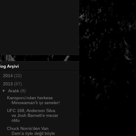
log Arşivi
►
2014
(22)
▼
2013
(87)
▼
Aralık
(8)
Kansporu'ndan herkese
Minowaman'lı iyi seneler!
UFC 168, Anderson Silva
ve Josh Barnett'e mezar
oldu
Chuck Norris'den Van
Dam'a öyle değil böyle