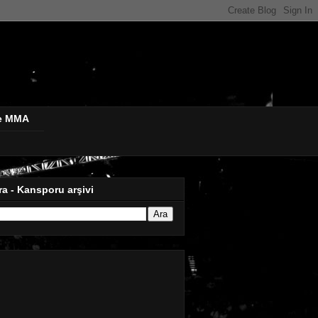
de MMA
ra - Kansporu arşivi