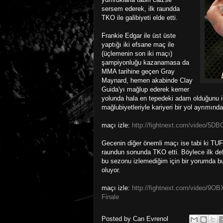
sersem ederek, ilk raundda
TKO ile galibiyeti elde etti.
Frankie Edgar ile üst üste
yaptığı iki efsane maç ile
(üçlemenin son iki maçı)
şampiyonluğu kazanamasa da
MMA tarihine geçen Gray
Maynard, hemen akabinde Clay
Guida'yı mağlup ederek kemer
yolunda hala en tepedeki adam olduğunu i
mağlubiyetleriyle kariyeri bir yol ayrımında 
maçı izle:
http://fightnext.com/video/5D
Gecenin diğer önemli maçı ise tabi ki TUF 1
raundun sonunda TKO etti. Böylece ilk def
bu sezonu izlemediğim için bir yorumda 
oluyor.
maçı izle:
http://fightnext.com/video/9
Finale
Posted by
Can Evrenol