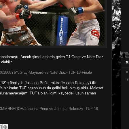
spatlamıştı. Ancak şimdi ardarda gelen TJ Grant ve Nate Diaz
olabilir.
B
BO81868Y6Y/Gray-Maynard-vs-Nate-Diaz--TUF-18-Finale
8'in finaliydi. Julianna Peña, rakibi Jessica Rakoczy'i ilk
a bir kadın TUF sezonunun da galibi belli olmuş oldu. Malesef
bulunamayacağım. TUF'a olan ilgimi kaybedeli uzun zaman
OBXMMHNHDOA/Julianna-Pena-vs-Jessica-Rakoczy--TUF-18-