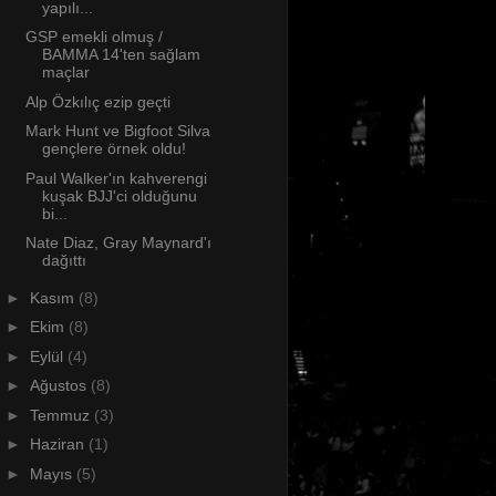
yapılı...
GSP emekli olmuş /
BAMMA 14'ten sağlam
maçlar
Alp Özkılıç ezip geçti
Mark Hunt ve Bigfoot Silva
gençlere örnek oldu!
Paul Walker'ın kahverengi
kuşak BJJ'ci olduğunu
bi...
Nate Diaz, Gray Maynard'ı
dağıttı
►
Kasım
(8)
►
Ekim
(8)
►
Eylül
(4)
►
Ağustos
(8)
►
Temmuz
(3)
►
Haziran
(1)
►
Mayıs
(5)