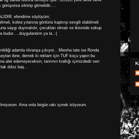
örüyorsa siktirip gitmelidir.....
IDIR; efendime söylüyüm;
ilmeli, kobra yılanına gönlünü kaptırıp sevgili olabilmeli
buna saygı duymalıdır, çocukları olmalı ve ikisinide sokup
a budur.....duygulandım ya la..:(
nildiği adamla rövanşa çıkıyor....Miesha tate ise Ronda
 şeytan ibne, demek ki reklam için TUF koçu yapın bu
rına alet edemeyeceksin, tanrının krallığı içimizdedir sen
K
lak dıbız baş...
bilmiyorum. Ama onla birgün rakı içmek istiyorum.