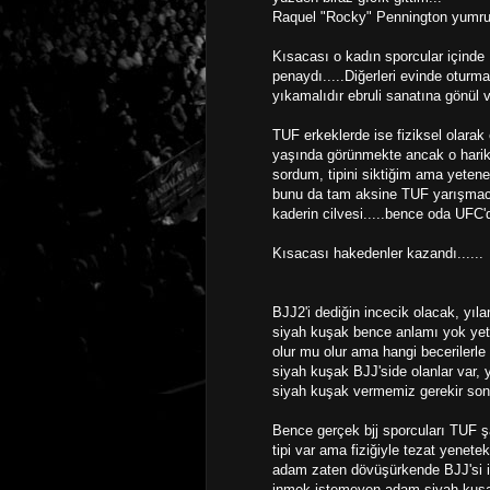
Raquel "Rocky" Pennington yumrukl
Kısacası o kadın sporcular içinde
penaydı.....Diğerleri evinde oturmal
yıkamalıdır ebruli sanatına gönül ve
TUF erkeklerde ise fiziksel olarak
yaşında görünmekte ancak o harika
sordum, tipini siktiğim ama yete
bunu da tam aksine TUF yarışmacıl
kaderin cilvesi.....bence oda UFC'de
Kısacası hakedenler kazandı......
BJJ2'i dediğin incecik olacak, yı
siyah kuşak bence anlamı yok yete
olur mu olur ama hangi becerilerle
siyah kuşak BJJ'side olanlar var, 
siyah kuşak vermemiz gerekir sonu
Bence gerçek bjj sporcuları TUF ş
tipi var ama fiziğiyle tezat yenetek
adam zaten dövüşürkende BJJ'si i
inmek istemeyen adam siyah kuşak