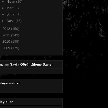
►
Nisan
(10)
►
Mart
(6)
►
Şubat
(13)
►
Ocak
(13)
►
2012
(150)
►
2011
(343)
►
2010
(198)
►
2009
(179)
oplam Sayfa Görüntüleme Sayısı
ibiya widget
leyiciler