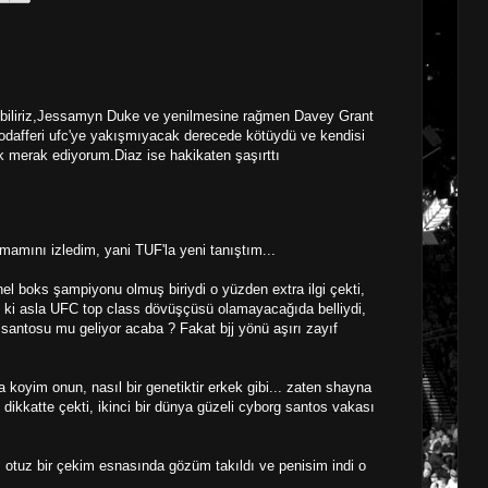
yebiliriz,Jessamyn Duke ve yenilmesine rağmen Davey Grant
odafferi ufc'ye yakışmıyacak derecede kötüydü ve kendisi
 merak ediyorum.Diaz ise hakikaten şaşırttı
amını izledim, yani TUF'la yeni tanıştım...
 boks şampiyonu olmuş biriydi o yüzden extra ilgi çekti,
in ki asla UFC top class dövüşçüsü olamayacağıda belliydi,
s santosu mu geliyor acaba ? Fakat bjj yönü aşırı zayıf
koyim onun, nasıl bir genetiktir erkek gibi... zaten shayna
ce dikkatte çekti, ikinci bir dünya güzeli cyborg santos vakası
, otuz bir çekim esnasında gözüm takıldı ve penisim indi o