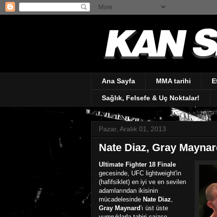
Ana Sayfa
MMA tarihi
E
Sağlık, Felsefe & Uç Noktalar!
Pazar, Aralık 01, 2013
Nate Diaz, Gray Maynard
Ultimate Fighter 18 Finale
gecesinde, UFC lightweight'in
(hafifsiklet) en iyi ve en sevilen
adamlarından ikisinin
mücadelesinde
Nate Diaz
,
Gray Maynard
'ı üst üste
yumruklarla tabiri caizse