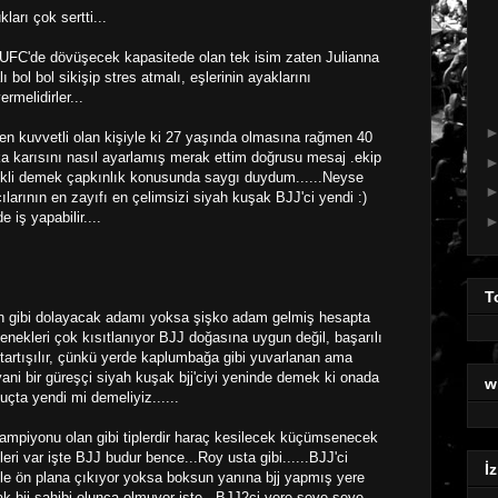
arı çok sertti...
 UFC'de dövüşecek kapasitede olan tek isim zaten Julianna
ı bol bol sikişip stres atmalı, eşlerinin ayaklarını
rmelidirler...
 en kuvvetli olan kişiyle ki 27 yaşında olmasına rağmen 40
 karısını nasıl ayarlamış merak ettim doğrusu mesaj .ekip
nekli demek çapkınlık konusunda saygı duydum......Neyse
arının en zayıfı en çelimsizi siyah kuşak BJJ'ci yendi :)
 iş yapabilir....
T
lan gibi dolayacak adamı yoksa şişko adam gelmiş hesapta
nekleri çok kısıtlanıyor BJJ doğasına uygun değil, başarılı
 tartışılır, çünkü yerde kaplumbağa gibi yuvarlanan ama
yani bir güreşçi siyah kuşak bjj'ciyi yeninde demek ki onada
w
çta yendi mi demeliyiz......
ampiyonu olan gibi tiplerdir haraç kesilecek küçümsenecek
leri var işte BJJ budur bence...Roy usta gibi......BJJ'ci
İz
le ön plana çıkıyor yoksa boksun yanına bjj yapmış yere
 bjj sahibi olunca olmuyor işte...BJJ2ci yere seve seve