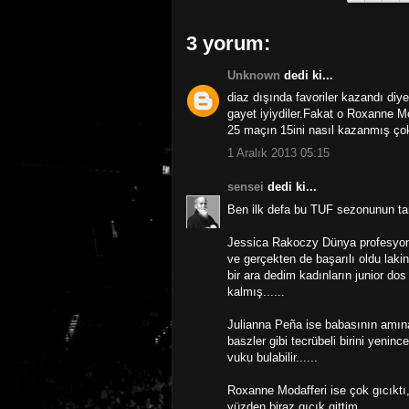
3 yorum:
Unknown
dedi ki...
diaz dışında favoriler kazandı di
gayet iyiydiler.Fakat o Roxanne M
25 maçın 15ini nasıl kazanmış çok
1 Aralık 2013 05:15
sensei
dedi ki...
Ben ilk defa bu TUF sezonunun tam
Jessica Rakoczy Dünya profesyonel
ve gerçekten de başarılı oldu lak
bir ara dedim kadınların junior do
kalmış......
Julianna Peña ise babasının amına 
baszler gibi tecrübeli birini yenin
vuku bulabilir......
Roxanne Modafferi ise çok gıcıktı
yüzden biraz gıcık gittim...