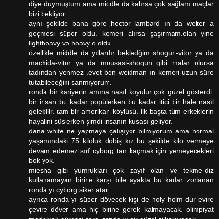
diye duymuştum ama middle da kalırsa çok sağlam maçlar
bizi bekliyor.
aynı şekilde bana göre hector lambard ın da welter a
geçmesi süper oldu. kemeri alırsa şaşırmam.olan yine
lightheavy ve heavy e oldu.
özellikle middle da yıllardır bekledğim shogun-vitor ya da
machida-vitor ya da mousasi-shogun gibi malar olursa
tadından yenmez .evet ben weidman ın kemeri uzun süre
tutabileceğini sanmıyorum.
ronda bir kariyerin amına nasıl koyulur çok güzel gösterdi.
bir insan bu kadar popülerken bu kadar itici bir hale nasıl
gelebilir. tam bir amerikan köylüsü. ilk başta tüm erkeklerin
hayalini süslerken şimdi insanın kusası geliyor.
dana white ne yapmaya çalışıyor bilmiyorum ama normal
yaşamındaki 75 kiloluk dobiş kız bu şekilde kilo vermeye
devam edemez sırf cyborg tan kaçmak için yemeyecekleri
bok yok.
miesha gibi yumrukları çok zayıf olan ve tekme-diz
kullanamayan birine karşı bile ayakta bu kadar zorlanan
ronda yı cyborg siker atar.
ayrıca ronda yı süper dövecek kişi de holy holm dur evire
çevire döver ama hiç birine gerek kalmayacak. olimpiyat