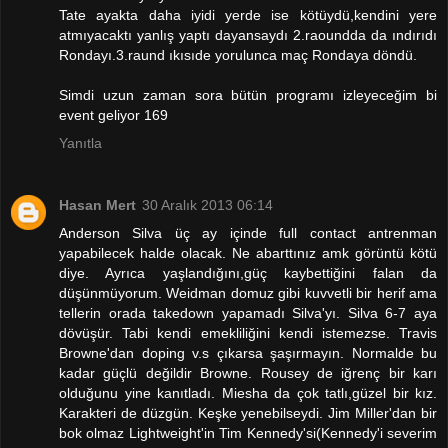
Tate ayakta daha iyidi yerde ise kötüydü,kendini yere
atmıyacaktı yanlış yaptı dayansaydı 2.raoundda da ındırıdı
Rondayı.3.raund ıkısıde yorulunca maç Rondaya döndü.
Simdi uzun zaman sora bütün programı izleyeceğim bi
event geliyor 169
Yanıtla
Hasan Mert
30 Aralık 2013 06:14
Anderson Silva üç ay içinde full contact antrenman
yapabilecek halde olacak. Ne abarttınız amk görüntü kötü
diye. Ayrıca yaşlandığını,güç kaybettiğini falan da
düşünmüyorum. Weidman domuz gibi kuvvetli bir herif ama
tellerin orada takedown yapamadı Silva'yı. Silva 6-7 aya
dövüşür. Tabi kendi emekliliğini kendi istemezse. Travis
Browne'dan doping v.s çıkarsa şaşırmayın. Normalde bu
kadar güçlü değildir Browne. Rousey de iğrenç bir karı
olduğunu yine kanıtladı. Miesha da çok tatlı,güzel bir kız.
Karakteri de düzgün. Keşke yenebilseydi. Jim Miller'dan bir
bok olmaz Lightweight'in Tim Kennedy'si(Kennedy'i severim