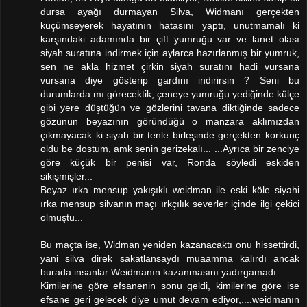
dursa ayağı durmayan Silva, Widmanı gerçekten
küçümseyerek hayatının hatasını yaptı, unutmamalı ki
karşındaki adamında bir çift yumruğu var ve lanet olası
siyah suratına indirmek için aylarca hazırlanmış bir yumruk,
sen ne akla hizmet çirkin siyah suratını hadi vursana
vursana diye gösterip gardını indirirsin ? Seni bu
durumlarda mı görecektik, çeneye yumruğu yediğinde külçe
gibi yere düştüğün ve gözlerini tavana diktiğinde sadece
gözünün beyazının göründüğü o manzara aklımızdan
çıkmayacak ki siyah bir tenle birleşinde gerçekten korkunç
oldu be dostum, amk senin gerizekalı... ...Ayrıca bir zenciye
göre küçük bir penisi var, Ronda söyledi eskiden
sikişmişler...
Beyaz ırka mensup yakışıklı weidman ile eski köle siyahi
ırka mensup silvanın maçı ırkçılık severler içinde ilgi çekici
olmuştu...
Bu maçta ise, Widman yeniden kazanacaktı onu hissettirdi,
yani silva direk sakatlansaydı muaamma kalırdı ancak
burada insanlar Weidmanın kazanmasını yadırgamadı...
Kimilerine göre efsanenin sonu geldi, kimilerine göre ise
efsane geri gelecek diye umut devam ediyor,....weidmanın