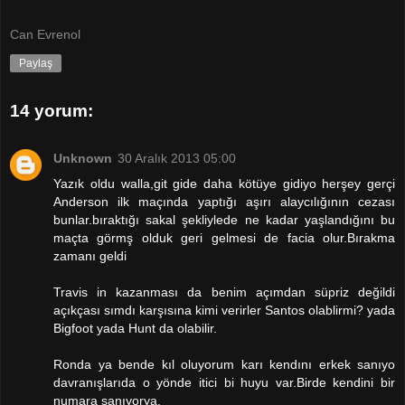
Can Evrenol
Paylaş
14 yorum:
Unknown
30 Aralık 2013 05:00
Yazık oldu walla,git gide daha kötüye gidiyo herşey gerçi
Anderson ilk maçında yaptığı aşırı alaycılığının cezası
bunlar.bıraktığı sakal şekliylede ne kadar yaşlandığını bu
maçta görmş olduk geri gelmesi de facia olur.Bırakma
zamanı geldi
Travis in kazanması da benim açımdan süpriz değildi
açıkçası sımdı karşısına kimi verirler Santos olablirmi? yada
Bigfoot yada Hunt da olabilir.
Ronda ya bende kıl oluyorum karı kendını erkek sanıyo
davranışlarıda o yönde itici bi huyu var.Birde kendini bir
numara sanıyorya.