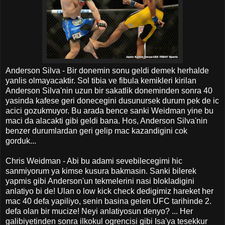
Anderson Silva - Bir donemin sonu geldi demek herhalde
yanlis olmayacaktir. Sol tibia ve fibula kemikleri kirilan
Anderson Silva'nin uzun bir sakatlik doneminden sonra 40
yasinda kafese geri donecegini dusunursek durum pek de ic
acici gozukmuyor. Bu arada bence sanki Weidman yine bu
maci da alacakti gibi geldi bana. Hos, Anderson Silva'nin
benzer durumlardan geri gelip mac kazandigini cok
gorduk...
Chris Weidman - Abi bu adami sevebilecegimi hic
sanmiyorum ya kimse kusura bakmasin. Sanki bilerek
yapmis gibi Anderson'un tekmelerini nasi blokladigini
anlatiyo bi de! Ulan o low kick check dedigimiz hareket her
mac 40 defa yapiliyo, senin basina gelen UFC tarihinde 2.
defa olan bir mucize! Neyi anlatiyosun denyo? ... Her
galibiyetinden sonra ilkokul ogrencisi gibi Isa'ya tesekkur