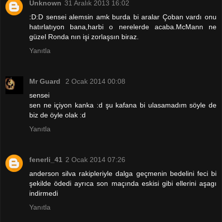
Unknown
31 Aralık 2013 16:02
:D:D sensei alemsin amk burda bi aralar Çoban vardı onu
hatırlatıyon bana,harbi o nerelerde acaba.McMann ne
güzel Ronda nın işi zorlaşsın biraz.
Yanıtla
Mr Guard
2 Ocak 2014 00:08
sensei
sen ne içiyon kanka :d şu kafana bi ulasamadım söyle de
biz de öyle olak :d
Yanıtla
fenerli_41
2 Ocak 2014 07:26
anderson silva rakipleriyle dalga geçmenin bedelini feci bi
şekilde ödedi ayrıca son maçında eskisi gibi ellerini aşagı
indirmedi
Yanıtla