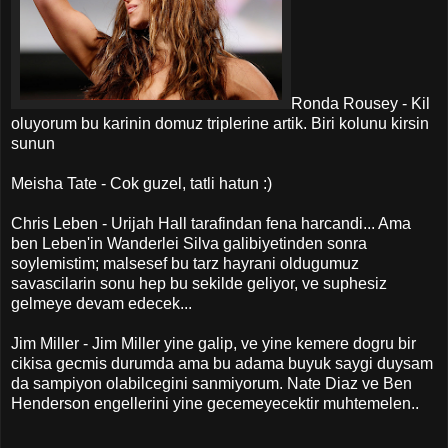
Ronda Rousey - Kil
oluyorum bu karinin domuz triplerine artik. Biri kolunu kirsin
sunun
Meisha Tate - Cok guzel, tatli hatun :)
Chris Leben - Urijah Hall tarafindan fena harcandi... Ama
ben Leben'in Wanderlei Silva galibiyetinden sonra
soylemistim; malsesef bu tarz hayrani oldugumuz
savascilarin sonu hep bu sekilde geliyor, ve suphesiz
gelmeye devam edecek...
Jim Miller - Jim Miller yine galip, ve yine kemere dogru bir
cikisa gecmis durumda ama bu adama buyuk saygi duysam
da sampiyon olabilcegini sanmiyorum. Nate Diaz ve Ben
Henderson engellerini yine gecemeyecektir muhtemelen..