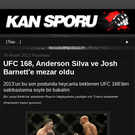
▼
30 Aralık 2013 Pazartesi
UFC 168, Anderson Silva ve Josh
Barnett'e mezar oldu
2013'un bu son postunda heycanla beklenen UFC 168'den
satirbaslarina soyle bir bakalim
(Bu yaziyi Berlin'de arkadasim Ryan'in bilgidyarinda yazdigim icin Turkce karakterler
olmamasini mazur gorunuz)