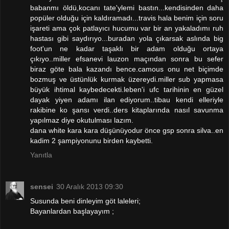
babanmı öldü,kocanı tate'ylemi bastın...kendisinden daha
popüler olduğu için kaldıramadı...travis hala benim için soru
işareti ama çok patlayıcı hucumu var bir an yakaladımı ruh
hastası gibi saydırıyo...buradan yola çıkarsak aslında big
foot'un ne kadar taşaklı bir adam olduğu ortaya
çıkıyo..miller efsanevi lauzon maçından sonra bu sefer
biraz göte bala kazandı bence.camous onu net biçimde
bozmuş ve üstünlük kurmak üzereydi.miller sub yapmasa
büyük ihtimal kaybedecekti.leben'i ufc tarihinin en güzel
dayak yiyen adamı ilan ediyorum..tibau kendi elleriyle
rakibine ko şansı verdi..ders kitaplarında nasıl savunma
yapılmaz diye okutulması lazım.
dana white kara kara düşünüyodur önce gsp sonra silva..en
kadim 2 şampiyonunu birden kaybetti.
Yanıtla
sensei
30 Aralık 2013 09:30
Susunda beni dinleyim göt laleleri;
Bayanlardan başlayayım ;