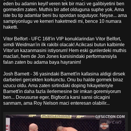
eden bu adamin keyif veren tek bir maci ve galibiyetini ben
gormedim zaten. Muthis bir atlet olduguna suphe yok. Ama
iste bu tip adamlar beni bu spordan sogutuyor. Neyse... ama
sampiyonlugu ve kemeri haketmedi mi, bence 10 numara
haketti.
Vitor Belfort - UFC 168'in VIP konuklarindan Vitor Belfort,
simdi Weidman'in ilk rakibi olacak! Acikcasi butun kalbimle
Vitor'un kazanmasini istiyorum! Hem eski gunlerdeki muthis
maclari, hem de Jon Jones karsisindaki performansiyla
falan zaten bu adama baya hayranim!
Josh Barnett - 36 yasindaki Barnett'in kafasina aldigi dirsek
darbeleri gercekten korkunctu. Onu bu halde gormek biraz
uzucu oldu. Ama zaten sirtindaki doping hikayeleriyle
Barnett'in daha fazla ilerlemesine bir imkan goremiyorum
ben... Dovusurse eger, Bigfoot'a karsi sansi olcagini
sanmam, ama Roy Nelson maci enteresan olabilir...