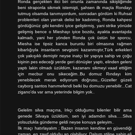
Ronda gerçekten itici biri onunla zamanında sikiştiğimde
beni straponla sikmek istemişti, şahsen ilk maçta Rondayı
tutmuş olsamda tanımıyordum, sonradan gördüm ki Ruhsal
problemleri olan yarrak delisi bir kadınmış, Ronda kahpesi
gördüğünüz gibi kendini iyice geliştirmiş, yani strike yönüde
gelişmiş bence o Mieshayı iyice bozdu, ayakta avantajıda
kalmadı, yani her yönden Ronda çok üstün bir sporcu,
Miesha ise tipsiz kanca burunlu biri olmasına rağmen
kibarlığıyla insanların sevgisini kazanmıştır,Türk erkekleri
çok yakışıklı demiştir neyse inatçı bir yapıya sahip ve çoğu
kişinin pes edeceği yerde geri dönüşler yaptı, elinden geleni
yaptı lakin olmadı üzüldüm, kazananı sikmeyi vaad ettiğim
için mecbur onu sikeceğim..Bu domuz Rındayı kim
yenebilecek merak ediyorum doğrusu,..Güzeller güzeli
cayborg santos hanımefendi belki bu domuzu yenebilir...Cat
zigano'da var ama yeterinde bilgim yok..
Gelelim silva maçına, Irkçı olduğumu bilenler bilir ama
genede Silvaya üzüldüm, sen iyi adamdın silva.....Silva
yolsuzlukla gündeme geldi neyse konuya geleyim..
İlk maçı hatırlayalım ; Bazen insanın kendine en güvendiği
zaman, en zayıf olduğu an olabiliyor, Dalsım stiline sahip eli