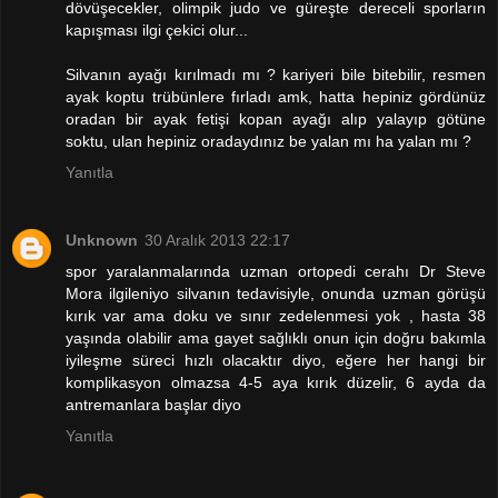
dövüşecekler, olimpik judo ve güreşte dereceli sporların
kapışması ilgi çekici olur...
Silvanın ayağı kırılmadı mı ? kariyeri bile bitebilir, resmen
ayak koptu trübünlere fırladı amk, hatta hepiniz gördünüz
oradan bir ayak fetişi kopan ayağı alıp yalayıp götüne
soktu, ulan hepiniz oradaydınız be yalan mı ha yalan mı ?
Yanıtla
Unknown
30 Aralık 2013 22:17
spor yaralanmalarında uzman ortopedi cerahı Dr Steve
Mora ilgileniyo silvanın tedavisiyle, onunda uzman görüşü
kırık var ama doku ve sınır zedelenmesi yok , hasta 38
yaşında olabilir ama gayet sağlıklı onun için doğru bakımla
iyileşme süreci hızlı olacaktır diyo, eğere her hangi bir
komplikasyon olmazsa 4-5 aya kırık düzelir, 6 ayda da
antremanlara başlar diyo
Yanıtla