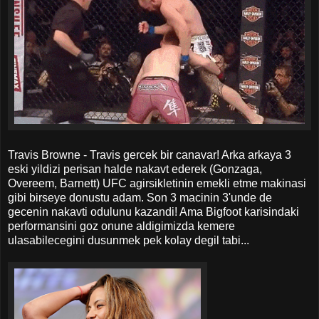
Travis Browne - Travis gercek bir canavar! Arka arkaya 3
eski yildizi perisan halde nakavt ederek (Gonzaga,
Overeem, Barnett) UFC agirsikletinin emekli etme makinasi
gibi birseye donustu adam. Son 3 macinin 3'unde de
gecenin nakavti odulunu kazandi! Ama Bigfoot karisindaki
performansini goz onune aldigimizda kemere
ulasabilecegini dusunmek pek kolay degil tabi...