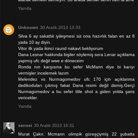
Yanıtla
Unknown
30 Aralık 2013 13:33
Silva 6 ay sakatlık iyileşmesi siz ona hazırlık falan en az 8
yada 10 ay diyin.
Vitor ilk yada ikinci raund nakavt bekliyorum
Dana Lesnar hakkında bişiler söylemiş sora Lenar açıklama
yapmış ufc değil wwe e döneceim
Ronda nın karşısına bu sefer McMann diye bi karıyı
vermişler incelemek lazım
Melendez vs Nurmagomedov ufc 170 için açıklanma
dedikoduları çıkmış fakat Dana resmi değil demiş.Gerçi
Nurmagomedov a bu sefer title shot a giden yolda şans
vericekler.
Yanıtla
sensei
30 Aralık 2013 16:31
Murat Çakır, Mcmann olimpik güreşçiymiş 22 şubatta