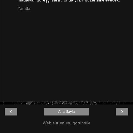
madalyalı güreşçi sara ,ronda yı bir güzel silkeleyecek.
Yanıtla
‹
›
Ana Sayfa
Web sürümünü görüntüle