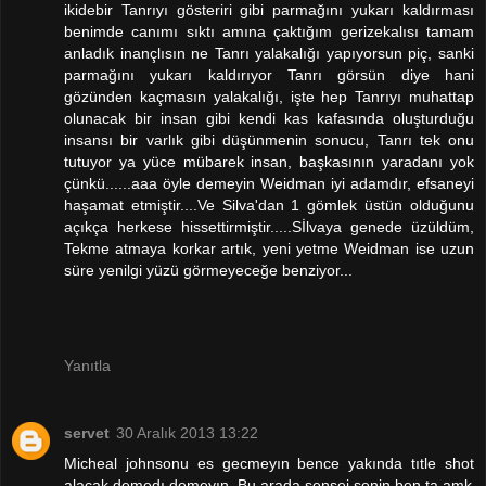
ikidebir Tanrıyı gösteriri gibi parmağını yukarı kaldırması
benimde canımı sıktı amına çaktığım gerizekalısı tamam
anladık inançlısın ne Tanrı yalakalığı yapıyorsun piç, sanki
parmağını yukarı kaldırıyor Tanrı görsün diye hani
gözünden kaçmasın yalakalığı, işte hep Tanrıyı muhattap
olunacak bir insan gibi kendi kas kafasında oluşturduğu
insansı bir varlık gibi düşünmenin sonucu, Tanrı tek onu
tutuyor ya yüce mübarek insan, başkasının yaradanı yok
çünkü......aaa öyle demeyin Weidman iyi adamdır, efsaneyi
haşamat etmiştir....Ve Silva'dan 1 gömlek üstün olduğunu
açıkça herkese hissettirmiştir.....Sİlvaya genede üzüldüm,
Tekme atmaya korkar artık, yeni yetme Weidman ise uzun
süre yenilgi yüzü görmeyeceğe benziyor...
Yanıtla
servet
30 Aralık 2013 13:22
Micheal johnsonu es gecmeyın bence yakında tıtle shot
alacak demedı demeyın. Bu arada sensei senin ben ta amk