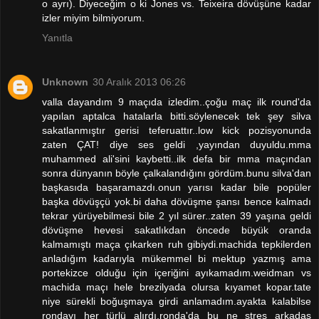
o ayrı). Diyeceğim o ki Jones vs. Teixeira dövüşüne kadar
izler miyim bilmiyorum.
Yanıtla
Unknown
30 Aralık 2013 06:26
valla dayandım 9 maçıda izledim..çoğu maç ilk round'da
yapılan aptalca hatalarla bitti.söylenecek tek şey silva
sakatlanmıştır gerisi teferuattır..low kick pozisyonunda
zaten ÇAT! diye ses geldi ,yayından duyuldu.mma
muhammed ali'sini kaybetti..ilk defa bir mma maçından
sonra dünyanın böyle çalkalandığını gördüm.bunu silva'dan
başkasıda başaramazdı.onun yarısı kadar bile popüler
başka dövüşçü yok.bi daha dövüşme şansı bence kalmadı
tekrar yürüyebilmesi bile 2 yıl sürer..zaten 39 yaşına geldi
dövüşme hevesi sakatlıkdan öncede büyük oranda
kalmamıştı maça çıkarken ruh gibiydi.machida tepkilerden
anladığım kadarıyla mükemmel bi mektup yazmış ama
portekizce olduğu için içeriğini ayıkamadım.weidman vs
machida maçı hele brezilyada olursa kıyamet kopar.tate
niye sürekli boğuşmaya girdi anlamadım.ayakta kalabilse
rondayı her türlü alırdı.ronda'da bu ne stres arkadaş