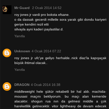
Mr Guard
2 Ocak 2014 14:52
roy jones jr vardi pro boksta efsane.
o da dassak gecerdi milletle sora yarak gibi dondu kariyeri
geriye kendini rezil etti
silvayla ayni kaderi paylastilar.d.
Yanıtla
Unknown
4 Ocak 2014 07:22
roy jones jr ufc'ye geliyo herhalde..nick diaz'la kapışaçak
büyük ihtimal olacak..
Yanıtla
DRAGON
4 Ocak 2014 16:38
middleweight hele şükür rekabetli bir hal aldı. machida-
mousasi maçını bekliyorum. bu maçı alan kemeride
alacaktır. shogun rua nın da gelmesi middle a çok
hareketlilik getirecektir. vitor lightheavy de devam edecek