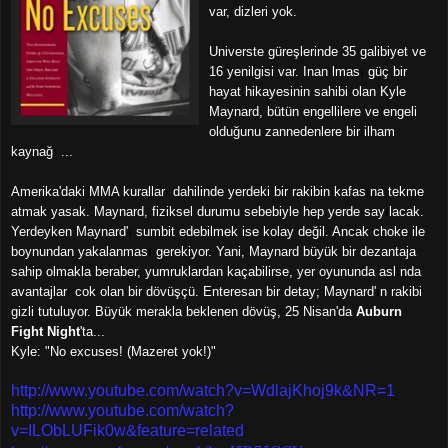
var, dizleri yok.
Universte güreşlerinde 35 galibiyet ve
16 yenilgisi var.
Inan
ı
lmas
ı
g
ü
ç
bir
hayat hikayesinin sahibi olan Kyle
Maynard, bütün engellilere ve engeli
olduğunu zannedenlere bir ilham
kayn
a
ğ
ı
...
Amerika'daki MMA kurallar
ı
dahilinde yerdeki bir rakibin kafas
ı
na tekme
atmak yasak. Maynard, fiziksel durumu sebebiyle hep yerde say
ı
lacak.
Yerdeyken Maynard'
ı
sumbit edebilmek ise kolay değil. Ancak choke ile
boynundan yakalanmas
ı
gerekiyor. Yani, Maynard büyük bir dezantaja
sahip olmakla beraber, yumruklardan ka
ç
abilirse, yer oyununda asl
ı
nda
avantajlar
ı
cok olan bir dövüş
ç
ü.
Enteresan bir detay; Maynard'
ı
n rakibi
gizli tutuluyor. Büyük merakla beklenen dövüş, 25 Nisan'da
Auburn
Fight Night
'ta...
Kyle: "No excuses! (Mazeret yok!)"
http://www.youtube.com/watch?v=WdlajKhoj9k&NR=1
http://www.youtube.com/watch?
v=ILObLUFik0w&feature=related