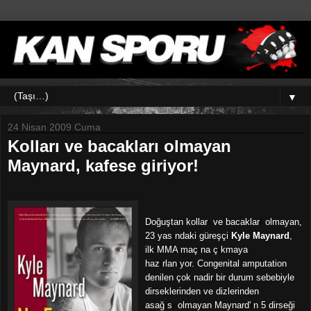
▼
24 Nisan 2009 Cuma
Kolları ve bacakları olmayan
Maynard, kafese giriyor!
Doğuştan kollar
ı
ve bacaklar
ı
olmayan,
23 yas
ı
ndaki güreş
ç
i
Kyle Maynard
,
ilk MMA ma
ç
ı
na
ç
ı
kmaya
haz
ı
rlan
ı
yor. Congenital amputation
denilen
ç
ok nadir bir durum sebebiyle
dirseklerinden ve dizlerinden
asa
ğ
ı
s
ı
olmayan Maynard'
ı
n 5 dirseği