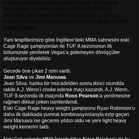
dövüşenlerin köşesinde yerlerini almıştı, bir kısmı da
önümüzdeki event'te dövüşeceklerdi. İlk bölümde
yenilmelerine rağmen belli ki bu dövüşçüler TUF'ta bir
bölüm bile olsa yer alarak İngiltere'de belli bir ün ve rütbe
yakalamışlardı.
Yani tespitlerimize göre İngiltere'deki MMA sahnesini eski
Cage Rage şampiyonları ile TUF 9.sezonunun ilk
bölümünde yenilerek Vegas'a gidemeyen dövüşçüler
oluşturuyor diyebiliriz.
Gecede öne çıkan 2 isim vardı.
Jean Silva
ve
Jimi Manuwa
.
Jean Silva, harika bir mücadelden sonra ikinci roundda
rakibi A.J. Wenn'i choke ederek maçı kazandı. A.J. Wenn,
TUF 9.sezonda ilk maçında
Ross Pearson
'a yenilmesine
rağmen dikkat çeken isimlerdendi.
Eski Cage Rage heavy weight şampiyonu Ryan Robinson'u
daha ilk dakikada yumruk kombinasyonlarıyla ezip geçen
Jimi Manuwa ise gecenin yıldızı oldu ve yeni light heavy
weight kemerini taktı.