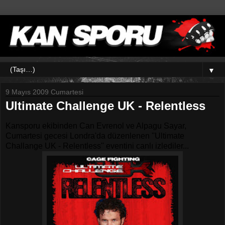
▼
9 Mayıs 2009 Cumartesi
Ultimate Challenge UK - Relentless
Kansporu ekibinden Can Evrenol ve Alpagu Sayar,
Cumartesi gecesi Londra'da düzenlenen ''Ultimate
Challange UK - Relentless'' eventini canlı izlediler...