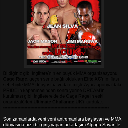
Bildiğiniz gibi İngiltere'nin en büyük MMA organizasyonu
Cage Rage
, geçen sene bağlı oldukları
Elite XC
'nin iflası
sebebiyle MMA dünyasına veda etmişti. Aynı Japonya'daki
PRIDE'ın kapanmasından sonra yerine DREAM'in
kurulması gibi, İngiletere'de de Cage Rage'in eski
organizatörleri
Ultimate Challange UK
'i kurdular.
--------------------------------------------------------------------------
Son zamanlarda yeni yeni antremanlara başlayan ve MMA
dünyasına hızlı bir giriş yapan arkadaşım Alpagu Sayar ile