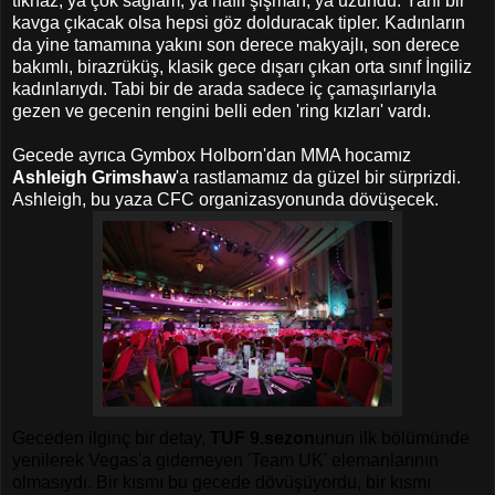
tıknaz, ya çok sağlam, ya hafif şişman, ya uzundu. Yani bir
kavga çıkacak olsa hepsi göz dolduracak tipler. Kadınların
da yine tamamına yakını son derece makyajlı, son derece
bakımlı, birazrüküş, klasik gece dışarı çıkan orta sınıf İngiliz
kadınlarıydı. Tabi bir de arada sadece iç çamaşırlarıyla
gezen ve gecenin rengini belli eden 'ring kızları' vardı.
Gecede ayrıca Gymbox Holborn'dan MMA hocamız
Ashleigh Grimshaw
'a rastlamamız da güzel bir sürprizdi.
Ashleigh, bu yaza CFC organizasyonunda dövüşecek.
Geceden ilginç bir detay,
TUF 9.sezon
unun ilk bölümünde
yenilerek Vegas'a gidemeyen 'Team UK' elemanlarının
olmasıydı. Bir kısmı bu gecede dövüşüyordu, bir kısmı