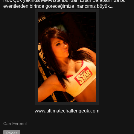
Not: Çok yakında MMA İstanbul'dan Ertan Balaban'ı da bu
eventlerden birinde göreceğimize inancımız büyük...
www.ultimatechallengeuk.com
Can Evrenol
Paylaş