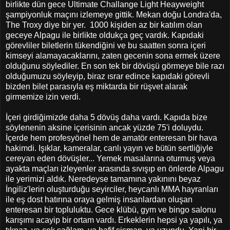
birlikte dün gece Ultimate Challange Light Heayweight
şampiyonluk maçını izlemeye gittik. Mekan doğu Londra'da,
The Troxy diye bir yer. 1000 kişiden az bir katılım olan
geceye Alpagu ile birlikte oldukça geç vardık. Kapıdaki
görevliler biletlerin tükendiğini ve bu saatten sonra içeri
kimseyi alamayacaklarını, zaten gecenin sona ermek üzere
olduğunu söylediler. En son tek bir dövüşü görmeye bile razı
olduğumuzu söyleyip, biraz ısrar edince kapıdaki görevli
bizden bilet parasıyla eş miktarda bir rüşvet alarak
girmemize izin verdi.
İçeri girdiğimizde daha 5 dövüş daha vardı. Kapıda bize
söylenenin aksine içerisinin ancak yüzde 75'i doluydu.
İçerde hem profesyönel hem de amatör enteresan bir hava
hakimdi. Işıklar, kameralar, canlı yayın ve bütün sertliğiyle
cereyan eden dövüşler... Yemek masalarına oturmuş veya
ayakta maçları izleyenler arasında sıvışıp en önlerde Alpagu
ile yerimizi aldık. Neredeyse tamamına yakınını beyaz
İngiliz'lerin oluşturduğu seyirciler, heycanlı MMA hayranları
ile eş dost hatırına oraya gelmiş insanlardan oluşan
enteresan bir topluluktu. Gece klübü, gym ve bingo salonu
karışımı acayip bir ortam vardı. Erkeklerin hepsi ya yapılı, ya