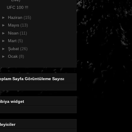
UFC 100 !!!
►
Haziran
(15)
►
Mayıs
(13)
►
Nisan
(11)
►
Mart
(5)
►
Şubat
(26)
►
Ocak
(8)
oplam Sayfa Görüntüleme Sayısı
ibiya widget
leyiciler