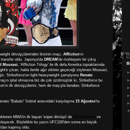
weight dövüşçülerinden ikisinin maçı,
Affliction
'ın
a transfer oldu. Japonya'da
DREAM
'de muhteşem bir çıkış
B
d Mousasi
, 'Affliction Trilogy' ile ilk defa Amerika topraklarında
ight'e çıkan, hatta ilerde ağır siklete geçeceği söylenen Mousasi,
ştı. Strikeforce'un light-heavyweight şampiyonu
Renato
maçın iptal olmasına biz de çok üzülmüştük ki, Strikeforce bu
ction'ın ilk dövüşçülerini, hem de maçıyla beraber, Strikeforce
enato ''Babalu'' Sobral
arasındaki karşılaşma
15 Ağustos'
ta
eklenen MMA'in ilk bayan 'süper dövüşü' de
Gina Carano
ve
leşecek. Böylelikle bu yazın UFC100'den sonra en büyük
on'dan kapmış oldu.