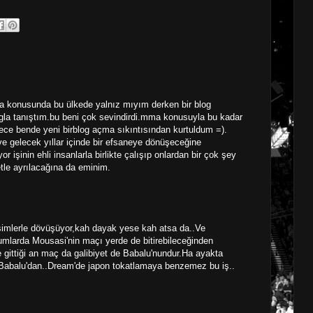
ma konusunda bu ülkede yalnız mıyım derken bir blog
gla tanıştım.bu beni çok sevindirdi.mma konusuyla bu kadar
öylece bende yeni birblog açma sıkıntısından kurtuldum =).
ve gelecek yıllar içinde bir efsaneye dönüşeceğine
or işinin ehli insanlarla birlikte çalışıp onlardan bir çok şey
tle ayrılacağına da eminim.
simlerle dövüşüyor,kah dayak yese kah atsa da..Ve
umlarda Mousasi'nin maçı yerde de bitirebileceğinden
ittiği an maç da galibiyet de Babalu'nundur.Ha ayakta
Babalu'dan..Dream'de japon tokatlamaya benzemez bu iş..