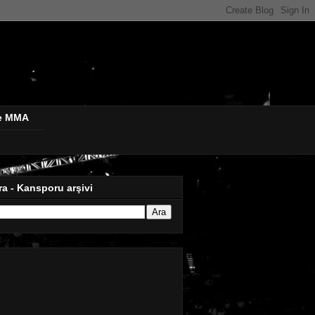
de MMA
ra - Kansporu arşivi