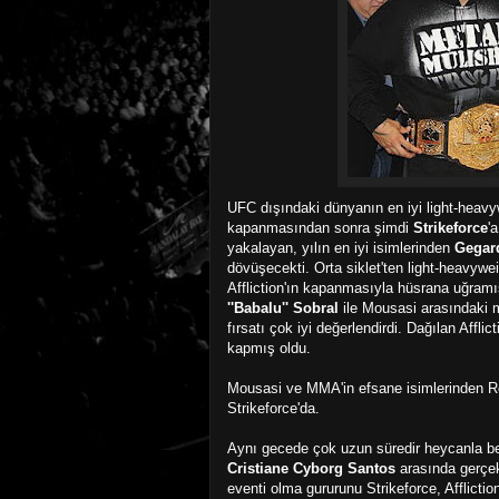
UFC dışındaki dünyanın en iyi light-heavy
kapanmasından sonra şimdi
Strikeforce
'
yakalayan, yılın en iyi isimlerinden
Gegar
dövüşecekti. Orta siklet'ten light-heavywe
Affliction'ın kapanmasıyla hüsrana uğramı
''Babalu'' Sobral
ile Mousasi arasındaki 
fırsatı çok iyi değerlendirdi. Dağılan Affli
kapmış oldu.
Mousasi ve MMA'in efsane isimlerinden
R
Strikeforce'da.
Aynı gecede çok uzun süredir heycanla b
Cristiane Cyborg Santos
arasında gerçek
eventi olma gururunu Strikeforce, Afflicti