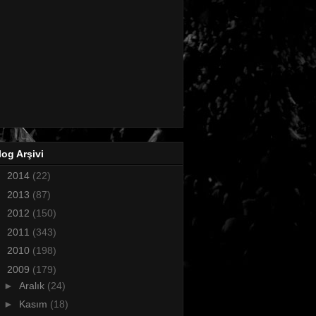
log Arşivi
►
2014
(22)
►
2013
(87)
►
2012
(150)
►
2011
(343)
►
2010
(198)
▼
2009
(179)
►
Aralık
(24)
►
Kasım
(18)