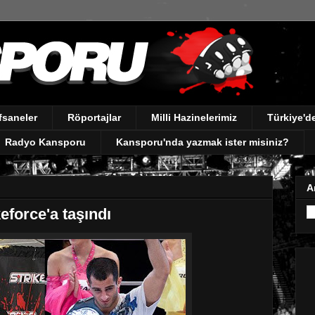
fsaneler
Röportajlar
Milli Hazinelerimiz
Türkiye'
Radyo Kansporu
Kansporu'nda yazmak ister misiniz?
A
eforce'a taşındı