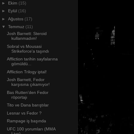
►
Ekim
(15)
►
Eylül
(16)
►
Ağustos
(17)
▼
Temmuz
(11)
Josh Barnett: Steroid
kullanmadım!
Sobral vs Mousasi
Strikeforce'a taşındı
Affliction tarihin sayfalarına
gömüldü...
Affliction Trilogy iptal!
Josh Barnett, Fedor
karşısına çıkamıyor!
Bas Rutten'den Fedor
röportajı
Tito ve Dana barıştılar
Lesnar vs Fedor ?
Rampage iş başında
UFC 100 yorumları (MMA
Live)