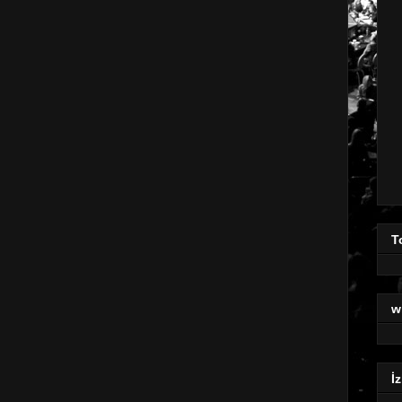
T
w
İz