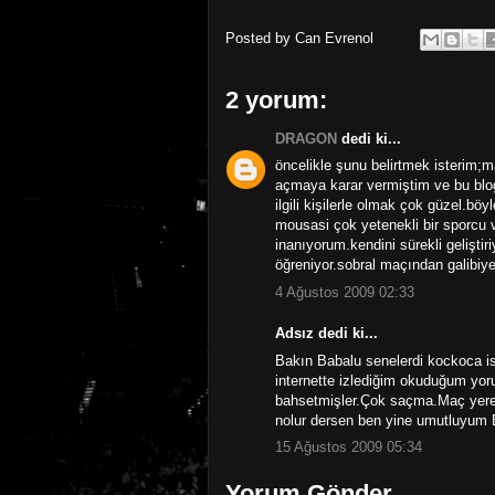
Posted by
Can Evrenol
2 yorum:
DRAGON
dedi ki...
öncelikle şunu belirtmek isterim;
açmaya karar vermiştim ve bu blo
ilgili kişilerle olmak çok güzel.b
mousasi çok yetenekli bir sporcu 
inanıyorum.kendini sürekli geliştiriy
öğreniyor.sobral maçından galibiye
4 Ağustos 2009 02:33
Adsız dedi ki...
Bakın Babalu senelerdi kockoca i
internette izlediğim okuduğum yor
bahsetmişler.Çok saçma.Maç yere g
nolur dersen ben yine umutluyum 
15 Ağustos 2009 05:34
Yorum Gönder