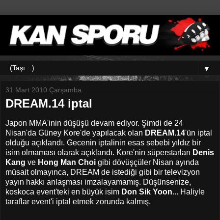
▼
31 Mart 2010 Çarşamba
DREAM.14 iptal
Japon MMA'inin düşüşü devam ediyor. Şimdi de 24
Nisan'da Güney Kore'de yapılacak olan
DREAM.14
'ün iptal
olduğu açıklandı. Gecenin iptalinin esas sebebi yıldız bir
isim olmaması olarak açıklandı. Kore'nin süperstarları
Denis
Kang
ve
Hong Man Choi
gibi dövüşçüler Nisan ayında
müsait olmayınca, DREAM de istediği gibi bir televizyon
yayın hakkı anlaşması imzalayamamış. Düşünsenize,
koskoca event'teki en büyük isim
Don Sik Yoon
... Haliyle
taraflar event'i iptal etmek zorunda kalmış.