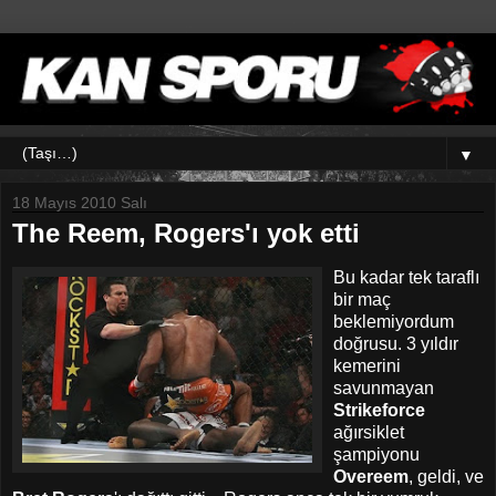
▼
18 Mayıs 2010 Salı
The Reem, Rogers'ı yok etti
Bu kadar tek taraflı
bir maç
beklemiyordum
doğrusu. 3 yıldır
kemerini
savunmayan
Strikeforce
ağırsiklet
şampiyonu
Overeem
, geldi, ve