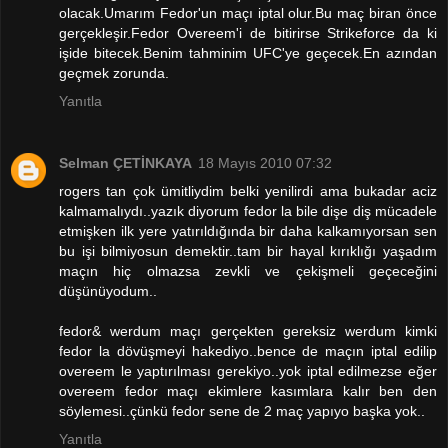
olacak.Umarım Fedor'un maçı iptal olur.Bu maç biran önce
gerçekleşir.Fedor Overeem'i de bitirirse Strikeforce da ki
işide bitecek.Benim tahminim UFC'ye geçecek.En azından
geçmek zorunda.
Yanıtla
Selman ÇETİNKAYA
18 Mayıs 2010 07:32
rogers tan çok ümitliydim belki yenilirdi ama bukadar aciz
kalmamalıydı..yazık diyorum fedor la bile dişe diş mücadele
etmişken ilk yere yatırıldığında bir daha kalkamıyorsan sen
bu işi bilmiyosun demektir..tam bir hayal kırıklığı yaşadım
maçın hiç olmazsa zevkli ve çekişmeli geçeceğini
düşünüyodum..
fedor& werdum maçı gerçekten gereksiz werdum kimki
fedor la dövüşmeyi hakediyo..bence de maçın iptal edilip
overeem le yaptırılması gerekiyo..yok iptal edilmezse eğer
overeem fedor maçı ekimlere kasımlara kalır ben den
söylemesi..çünkü fedor sene de 2 maç yapıyo başka yok..
Yanıtla