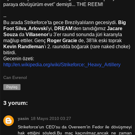
paraya dövüşürüm evet'' demişti... THE REEM!
--
Bu arada Strikeforce'ta gece Brezilyalıların gecesiydi.
Big
Foot Silva, Arlovski
'yi,
DREAM
'den tanıdığımız
Jacare
Souza
da
Villasenor
'u
3'er raund sonunda jüri kararıyla
mağlup ettiler. Genç
Roger Gracie
de, 38'lik eski toprak
Kevin Randleman
'ı 2. raundda boğarak (rare naked choke)
bitirdi.
Gecenin özeti:
http://en.wikipedia.org/wiki/Strikeforce:_Heavy_Artillery
Can Evrenol
Paylaş
3 yorum:
yasin
18 Mayıs 2010 03:27
Strikeforce'un CEO'su da Overeem'in Fedor ile dövüşmeyi
hak ettiğini söyledi.Bu maç kaçınılmaz,ancak ne zaman