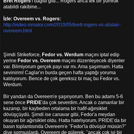
Bret Rogers
'ı dağıttı gitti... Rogers anca tek bir yumruk
atabildi rakibine...
İzle: Overeem vs. Rogers:
http://video.mmator.com/2010/05/brett-rogers-vs-alistair-
overeem.html
Şimdi Strikeforce,
Fedor vs. Werdum
maçını iptal edip
yerine
Fedor vs. Overeem
maçını düzenleyecek diyenler
var. Bilmiyorum gerçek payı var mı. Ama şaşırmam. Hatta
sevinirim! Caglar'ın burda geçen hafta yaptığı yoruma
katılıyorum. Bence de çok gereksiz bi maç bu Fedor vs.
Werdum.
Bir yandan da Overeem'e şaşırıyorum. Ben bu adamı 5-6
sene önce
PRIDE
'da çok severdim. Ancak o zamanlar bir
kazanıp, bir kaybeden ortalama bir hafif-ağırsiklet
dövüşçüydü. Şimdi ise canavar gibi, Fedor'a meydan
okuyan bir ağırsiklet oldu. Hatta hatırlıyorum, PRIDE'da bir
basın toplantısında Overeem'e ''Fedor'la dövüşür müsün?''
diye sormuşlardı. Overeem de gülerek, ''ancak çok iyi bir