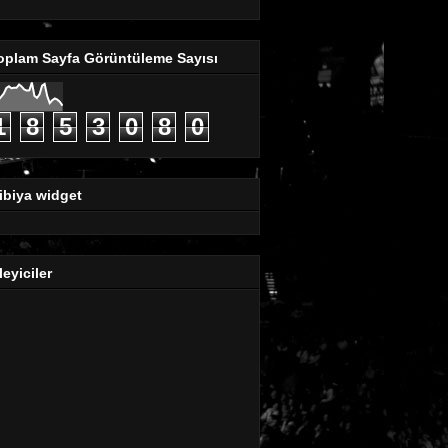
oplam Sayfa Görüntüleme Sayısı
1
8
5
3
0
8
0
ibiya widget
leyiciler