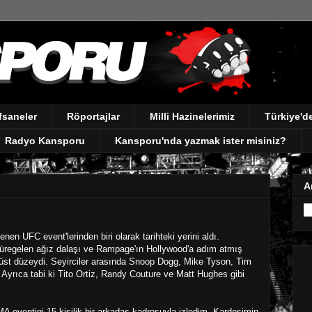
fsaneler
Röportajlar
Milli Hazinelerimiz
Türkiye'
Radyo Kansporu
Kansporu'nda yazmak ister misiniz?
A
en UFC event'lerinden biri olarak tarihteki yerini aldı.
 süregelen ağız dalaşı ve Rampage'ın Hollywood'a adım atmış
 üst düzeydi. Seyirciler arasında Snoop Dogg, Mike Tyson, Tim
 Ayrıca tabi ki Tito Ortiz, Randy Couture ve Matt Hughes gibi
A eventini 15 kişilik bir arkadaş kadrosuyla izledim. Kardeşimin