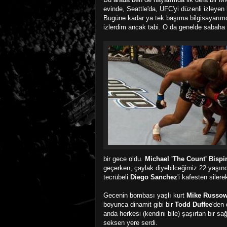
evinde, Seattle'da, UFC'yi düzenli izleyen 
Bugüne kadar ya tek başıma bilgisayarım
izlerdim ancak tabi. O da genelde sabaha 
bir gece oldu.
Michael 'The Count' Bispi
geçerken, çaylak diyebilceğimiz 22 yaşın
tecrübeli
Diego Sanchez
'i kafesten siler
Gecenin bombası yaşlı kurt
Mike Russo
boyunca dinamit gibi bir
Todd Duffee
'den
anda herkesi (kendini bile) şaşırtan bir sağ
seksen yere serdi.