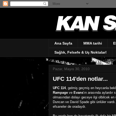
Ana Sayfa
MMA tarihi
E
Sağlık, Felsefe & Uç Noktalar!
Pazar, Mayıs 30, 2010
UFC 114'den notlar...
UFC 114
, gelmiş geçmiş en heycanla beklen
Rampage
ve
Evans
'ın arasında aylardır
olmasından dolayı geceye ilgi olbilcek en
Duncan ve David Spade gibi ünlüler vardı.
efsaneler de oradaydı.
Bu arada ben de hayatımda ilk defa bir MM