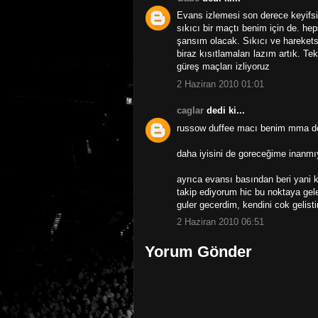
Evans izlemesi son derece keyifsi
sıkıcı bir maçtı benim için de. h
şansım olacak. Sıkıcı ve hareketsi
biraz kısıtlamaları lazım artık. Te
güreş maçları izliyoruz
2 Haziran 2010 01:01
caglar
dedi ki...
russow duffee macı benim mma d
daha iyisini de goreceğime inanm
ayrıca evansı basından beri yani ke
takip ediyorum hic bu noktaya ge
guler gecerdim, kendini cok gelistir
2 Haziran 2010 06:51
Yorum Gönder