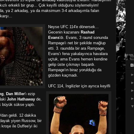
kızlı erkekli bir grup... Çok keyifli olduğunu söylemeliyim!
da, ya 2 arkadaş, ya da maksimum 3-4 arkadaşımla falan
karşı...
Neyse UFC 114'e dönersek...
Gecenin kazananı
Rashad
Evans
'dı. Evans, 3 raund sonunda
Rampage'ı net bir şekilde mağlup
etti. 3. raundda bir ara Rampage,
Evans'ı fena yakalayınca havalara
uçtuk, ama Evans hemen kendine
gelip üste çıkmayı başardı.
B
Rampage'ın biraz yorulduğu da
gözden kaçmadı.
UFC 114, İngilizler için ayrıca keyifli
ng
,
Dan Miller
'ı ezip
daki
John Hathaway
de,
ek büyük sükse yaptı.
w
'dan geldi. 12 dakika
 dayak yiyen Russow, bir
 kroşe ile Duffee'yi iki