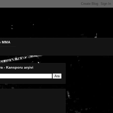
de MMA
ra - Kansporu arşivi