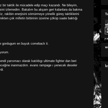
z bir taktik ile mücadele edip maçı kazandı. Ne bileyim,
epsini izlemedim. Bakalım bu akşam geri kalanlara da bakma
T
z, rakibin enerjisini sömürmeye yönelik güreş taktiklerini
knikten çok milletin birbirinin üzerine çöküp saate baktığı
e gordugum en buyuk comeback ti.
w
ıyorum.
ndi yarısmacı olarak katıldıgı ultimate fighter dan beri
leceğine inanmazdım. evans rampage ı yenecek deseler
İz
di.