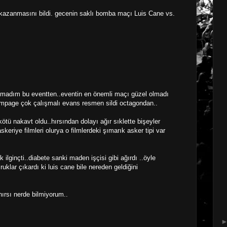
kazanmasını bildi. gecenin saklı bomba maçı Luis Cane vs.
lmadım bu eventten..eventin en önemli maçı güzel olmadı
rampage çok çalışmalı evans resmen sildi octagondan..
ötü nakavt oldu..hırsından dolayı ağır sıklette bişeyler
keriye filmleri olurya o filmlerdeki şımarık asker tipi var
 ilginçti..diabete sanki maden işçisi gibi ağırdı ..öyle
klar çıkardı ki luis cane bile nereden geldiğini
hırsı nerde bilmiyorum..