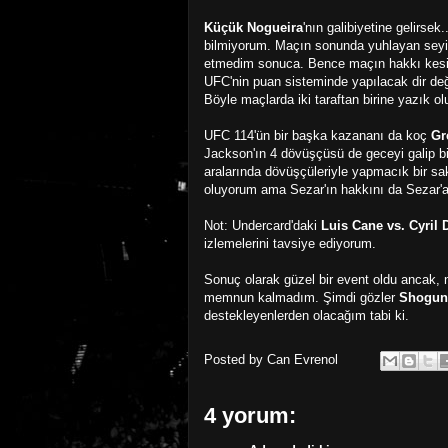
Küçük Nogueira
'nın galibiyetine gelirsek
bilmiyorum. Maçın sonunda yuhlayan seyir
etmedim sonuca. Bence maçın hakkı kesinl
UFC'nin puan sisteminde yapılacak dir deği
Böyle maçlarda iki taraftan birine yazık ol
UFC 114'ün bir başka kazananı da koç
Gr
Jackson'ın 4 dövüşçüsü de geceyi galip bi
aralarında dövüşçüleriyle yapmacık bir sa
oluyorum ama Sezar'ın hakkını da Sezar'a
Not: Undercard'daki
Luis Cane vs. Cyril 
izlemelerini tavsiye ediyorum.
Sonuç olarak güzel bir event oldu ancak
memnun kalmadım. Şimdi gözler
Shogun
destekleyenlerden olacağım tabi ki.
Posted by
Can Evrenol
4 yorum: