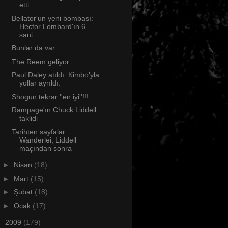
etti
Bellator'un yeni bombası:
Hector Lombard'ın 6
sani...
Bunlar da var...
The Reem geliyor
Paul Daley atıldı. Kimbo'yla
yollar ayrıldı.
Shogun tekrar ''en iyi''!!!
Rampage'ın Chuck Liddell
taklidi
Tarihten sayfalar:
Wanderlei, Liddell
maçından sonra
►
Nisan
(18)
►
Mart
(15)
►
Şubat
(18)
►
Ocak
(17)
►
2009
(179)