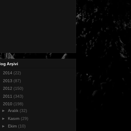
log Arşivi
►
2014
(22)
►
2013
(87)
►
2012
(150)
►
2011
(343)
▼
2010
(198)
►
Aralık
(32)
►
Kasım
(29)
►
Ekim
(10)