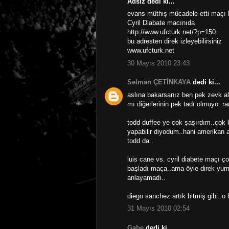
Adsız dedi ki...
evans müthiş mücadele etti maçı 
Cyril Diabate macınıda
http://www.ufcturk.net/?p=150
bu adresten direk izleyebilirsiniz
www.ufcturk.net
30 Mayıs 2010 23:43
Selman ÇETİNKAYA
dedi ki...
aslına bakarsanız ben pek zevk a
mı diğerlerinin pek tadı olmuyo..
todd duffee ye çok şaşırdım..çok k
yapabilir diyodum..hani amerikan as
todd da..
luis cane vs. cyril diabete maçı çok
başladı maça..ama öyle direk yumru
anlayamadı..
diego sanchez artık bitmiş gibi..o 
31 Mayıs 2010 02:54
Gabe
dedi ki...