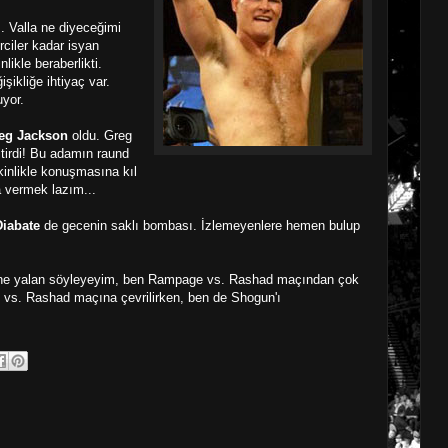
... Valla ne diyeceğimi
ciler kadar isyan
ikle beraberlikti.
şikliğe ihtiyaç var.
uyor.
eg Jackson
oldu. Greg
tirdi! Bu adamın raund
kinlikle konuşmasına kıl
 vermek lazım...
Diabate
de gecenin saklı bombası. İzlemeyenlere hemen bulup
, ne yalan söyleyeyim, ben Rampage vs. Rashad maçından çok
vs. Rashad maçına çevrilirken, ben de Shogun'ı