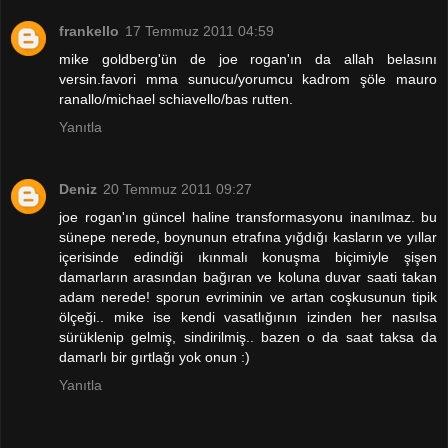
frankello
17 Temmuz 2011 04:59
mike goldberg'ün de joe rogan'ın da allah belasını
versin.favori mma sunucu/yorumcu kadrom şöle mauro
ranallo/michael schiavello/bas rutten.
Yanıtla
Deniz
20 Temmuz 2011 09:27
joe rogan'ın güncel haline transformasyonu inanılmaz. bu
sünepe nerede, boynunun etrafına yığdığı kasların ve yıllar
içerisinde edindiği ıkınmalı konuşma biçimiyle şişen
damarların arasından bağıran ve koluna duvar saati takan
adam nerede! sporun evriminin ve artan coşkusunun tipik
ölçeği.. mike ise kendi vasatlığının izinden her nasılsa
sürüklenip gelmiş, sindirilmiş.. bazen o da saat taksa da
damarlı bir gırtlağı yok onun :)
Yanıtla