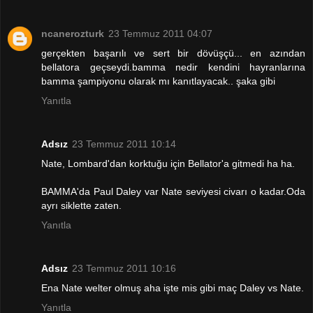
ncanerozturk
23 Temmuz 2011 04:07
gerçekten başarılı ve sert bir dövüşçü... en azından
bellatora geçseydi.bamma nedir kendini hayranlarına
bamma şampiyonu olarak mı kanıtlayacak.. şaka gibi
Yanıtla
Adsız
23 Temmuz 2011 10:14
Nate, Lombard'dan korktuğu için Bellator'a gitmedi ha ha.
BAMMA'da Paul Daley var Nate seviyesi civarı o kadar.Oda
ayrı siklette zaten.
Yanıtla
Adsız
23 Temmuz 2011 10:16
Ena Nate welter olmuş aha işte mis gibi maç Daley vs Nate.
Yanıtla