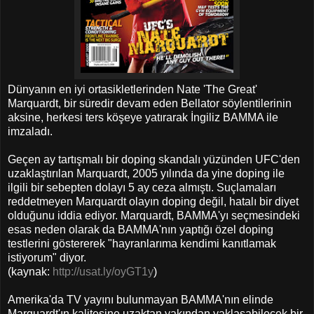
Dünyanın en iyi ortasikletlerinden Nate 'The Great'
Marquardt, bir süredir devam eden Bellator söylentilerinin
aksine, herkesi ters köşeye yatırarak İngiliz BAMMA ile
imzaladı.
Geçen ay tartışmalı bir doping skandalı yüzünden UFC'den
uzaklaştırılan Marquardt, 2005 yılında da yine doping ile
ilgili bir sebepten dolayı 5 ay ceza almıştı. Suçlamaları
reddetmeyen Marquardt olayın doping değil, hatalı bir diyet
olduğunu iddia ediyor. Marquardt, BAMMA'yı seçmesindeki
esas neden olarak da BAMMA'nın yaptığı özel doping
testlerini göstererek "hayranlarıma kendimi kanıtlamak
istiyorum" diyor.
(kaynak:
http://usat.ly/oyGT1y
)
Amerika'da TV yayını bulunmayan BAMMA'nın elinde
Marquardt'ın kalitesine uzaktan yakından yaklaşabilecek bir