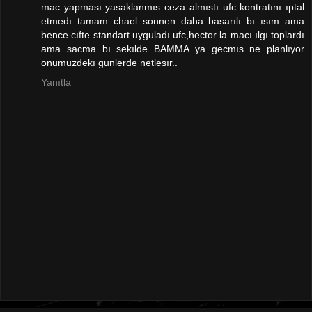
mac yapması yasaklanmıs ceza almıstı ufc kontratını ıptal
etmedı tamam chael sonnen daha basarılı bı ısım ama
bence cıfte standart uyguladı ufc,hector la macı ılgı toplardı
ama sacma bı sekılde BAMMA ya gecmıs ne planlıyor
onumuzdekı gunlerde netlesır..
Yanıtla