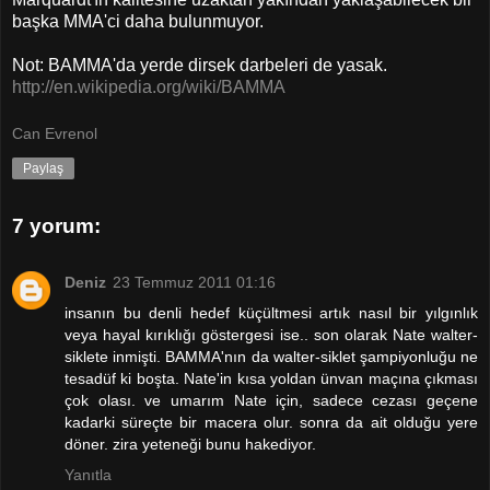
başka MMA'ci daha bulunmuyor.
Not: BAMMA'da yerde dirsek darbeleri de yasak.
http://en.wikipedia.org/wiki/BAMMA
Can Evrenol
Paylaş
7 yorum:
Deniz
23 Temmuz 2011 01:16
insanın bu denli hedef küçültmesi artık nasıl bir yılgınlık
veya hayal kırıklığı göstergesi ise.. son olarak Nate walter-
siklete inmişti. BAMMA'nın da walter-siklet şampiyonluğu ne
tesadüf ki boşta. Nate'in kısa yoldan ünvan maçına çıkması
çok olası. ve umarım Nate için, sadece cezası geçene
kadarki süreçte bir macera olur. sonra da ait olduğu yere
döner. zira yeteneği bunu hakediyor.
Yanıtla