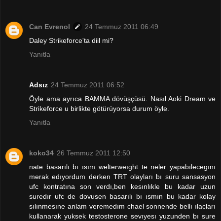
Can Evrenol
24 Temmuz 2011 06:49
Daley Strikeforce'ta diil mi?
Yanıtla
Adsız
24 Temmuz 2011 06:52
Öyle ama ayrıca BAMMA dövüşçüsü. Nasıl Aoki Dream ve
Strikeforce u birlikte götürüyorsa durum öyle.
Yanıtla
koko34
26 Temmuz 2011 12:50
nate basarılı bı ısım welterweıght te neler yapabılecegını
merak edıyordum derken TRT olayları bı suru sansasyon
ufc kontratına son verdı,ben kesınlıkle bu kadar uzun
suredır ufc de dovusen basarılı bı ısmın bu kadar kolay
sılınmesıne anlam veremedım chael sonnende bellı ılacları
kullanarak yuksek testosterone sevıyesı yuzunden bı sure