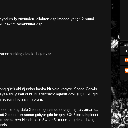
iyodum iş yüzünden. allahtan gsp imdada yetişti 2.round
yku cektim teşekkürler gsp.
K
nda striking olarak dağlar var
ong gücü olduğundan başka bir yere varıyor. Shane Carwin
diyse sol yumruğunu ki Koscheck agresif dövüşür, GSP gibi
bileceğini hiç sanmıyorum.
dece bir kaç defa 3.round içerisinde dövüşmüş, o zaman da
2.round -ın sonun gidiyor gibi bir şey. GSP ise rakiplerini
uz ancak ben Hendricks'e 3,4 ve 5. round -a gelirse dövüş,
ında.