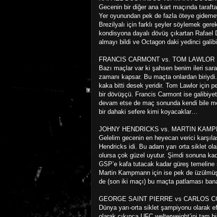
Gecenin bir diğer ana kart maçında taraft
Yer oyunundan pek de fazla öteye gidemey
Brezilyalı için farklı şeyler söylemek gere
kondisyona dayalı dövüş çıkartan Rafael D
almayı bildi ve Octagon daki yedinci galibi
FRANCIS CARMONT vs. TOM LAWLOR
Bazı maçlar var ki şahsen benim ileri sar
zamanı kapsar. Bu maçta onlardan biriydi.
kaka bitti desek yeridir. Tom Lawlor için p
bir dövüşçü. Francis Carmont ise galibiyetl
devam etse de maç sonunda kendi bile m
bir dahaki sefere kimi koyacaklar…
JOHNY HENDRICKS vs. MARTIN KAM
Gelelim gecenin en heyecan verici karşı
Hendricks idi. Bu adam yarı orta siklet ola
olursa çok güzel uyutur. Şimdi sonuna kad
GSP’e kafa tutacak kadar güreş temeline 
Martin Kampmann için ise pek de üzülmüş
de (son iki maçı) bu maçta patlaması bana
GEORGE SAINT PIERRE vs CARLOS C
Dünya yarı-orta siklet şampiyonu olarak 
olarak çıkınca UFC welterweight’ini tam bi