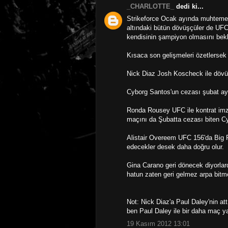
_CHARLOTTE_
dedi ki...
Strikeforce Ocak ayında muhtemel
altındaki bütün dövüşçüler de UFC
kendisinin şampiyon olmasını bek
Kısaca son gelişmeleri özetlersek
Nick Diaz Josh Koscheck ile dövü
Cyborg Santos'un cezası şubat ayı
Ronda Rousey UFC ile kontrat im
maçını da Şubatta cezası biten Cy
Alistair Overeem UFC 156'da Big 
edecekler desek daha doğru olur.
Gina Carano geri dönecek diyorlar
hatun zaten geri gelmez arpa bitm
Not: Nick Diaz'a Paul Daley'nin a
ben Paul Daley ile bir daha maç y
19 Kasım 2012 13:01