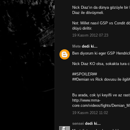
Nick Diaz'ın da dünya gözüyle bir
Diaz ile dövüşmeli.
Not: Millet nasıl GSP vs Condit 
ölüyü diriltir.
19 Kasım 2012 07:23
Mete
dedi ki...
Ben diyorum ki eger GSP Hendrick
Nick Diaz KO olsa, sokakta tura c
##SPOILER##
##Demian vs Rick dovusu ile ilgili
Bu arada, cok iyi keyifli ve az ras
http://www.mma-
core.com/videos/fights/Demian_
19 Kasım 2012 11:02
sensei
dedi ki...