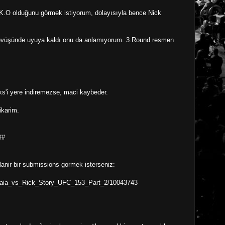
 K.O olduğunu görmek istiyorum, dolayısıyla bence Nick
dövüşünde uyuya kaldı onu da anlamıyorum. 3.Round resmen
s'i yere indiremezse, maci kaybeder.
ikarim.
##
tlanir bir submissions gormek isterseniz:
Maia_vs_Rick_Story_UFC_153_Part_2/10043743