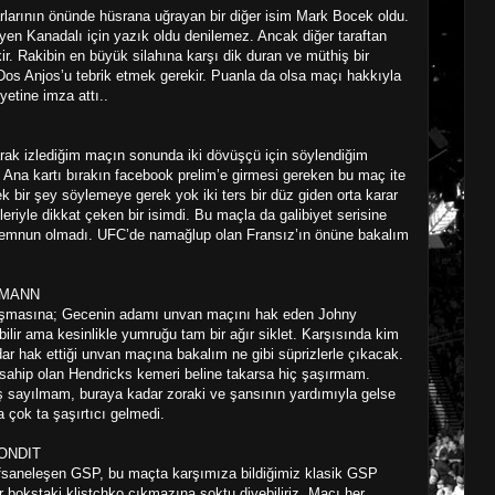
arlarının önünde hüsrana uğrayan bir diğer isim Mark Bocek oldu.
en Kanadalı için yazık oldu denilemez. Ancak diğer taraftan
kir. Rakibin en büyük silahına karşı dik duran ve müthiş bir
os Anjos’u tebrik etmek gerekir. Puanla da olsa maçı hakkıyla
yetine imza attı..
arak izlediğim maçın sonunda iki dövüşçü için söylendiğim
 Ana kartı bırakın facebook prelim’e girmesi gereken bu maç ite
ek bir şey söylemeye gerek yok iki ters bir düz giden orta karar
eriyle dikkat çeken bir isimdi. Bu maçla da galibiyet serisine
emnun olmadı. UFC’de namağlup olan Fransız’ın önüne bakalım
PMANN
laşmasına; Gecenin adamı unvan maçını hak eden Johny
bilir ama kesinlikle yumruğu tam bir ağır siklet. Karşısında kim
ar hak ettiği unvan maçına bakalım ne gibi süprizlerle çıkacak.
sahip olan Hendricks kemeri beline takarsa hiç şaşırmam.
 sayılmam, buraya kadar zoraki ve şansının yardımıyla gelse
 çok ta şaşırtıcı gelmedi.
ONDIT
efsaneleşen GSP, bu maçta karşımıza bildiğimiz klasik GSP
r bokstaki klistchko çıkmazına soktu diyebiliriz. Maçı her