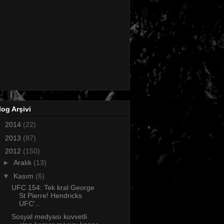
log Arşivi
►
2014
(22)
►
2013
(87)
▼
2012
(150)
►
Aralık
(13)
▼
Kasım
(6)
UFC 154: Tek kral George
St Pierre! Hendricks
UFC'...
Sosyal medyası kuvvetli