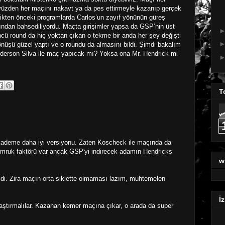
 yüzden her maçını nakavt ya da pes ettirmeyle kazanıp gerçek
likten önceki programlarda Carlos’un zayıf yönünün güreş
ından bahsediliyordu. Maçta girişimler yapsa da GSP’nin üst
ncü round da hiç yoktan çıkan o tekme bir anda her şey değişti
önüşü güzel yaptı ve o roundu da almasını bildi. Şimdi bakalım
nderson Silva ile maç yapıcak mı? Yoksa ona Mr. Hendrick mi
T
kademe daha iyi versiyonu. Zaten Koscheck ile maçında da
mruk faktörü var ancak GSP'yi indirecek adamın Hendricks
w
ldi. Zira maçın orta siklette olmaması lazım, muhtemelen
İz
ılaştırmalılar. Kazanan kemer maçına çıkar, o arada da super