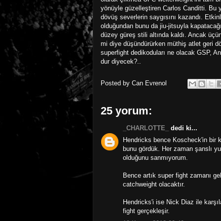
yönüyle güzelleştiren Carlos Canditti. Bu
dövüş severlerin saygısını kazandı. Etkin
olduğundan bunu da jiu-jitsuyla kapatacağ
düzey güreş stili altında kaldı. Ancak üçü
mi diye düşündürürken müthiş atlet geri d
superfight dedikoduları ne olacak GSP, A
dur diyecek?..
Posted by
Can Evrenol
25 yorum:
_CHARLOTTE_
dedi ki...
Hendricks bence Koscheck'in bir 
bunu gördük. Her zaman şanslı yu
olduğunu sanmıyorum.
Bence artık super fight zamanı ge
catchweight olacaktır.
Hendricks'i ise Nick Diaz ile karş
fight gerçekleşir.