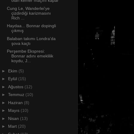
olan kemer maçını kapar
Cung Le, Wanderlei'ye
çizdirdiği karizmasını
Rich ...
Haydaa... Bonnar dopingli
çıkmış
Balaban takımı Londra'da
şova kaçtı
Perşembe Ekspresi:
Bonnar adını emeklilik
koydu, J...
►
Ekim
(5)
►
Eylül
(15)
►
Ağustos
(12)
►
Temmuz
(10)
►
Haziran
(8)
►
Mayıs
(10)
►
Nisan
(13)
►
Mart
(20)