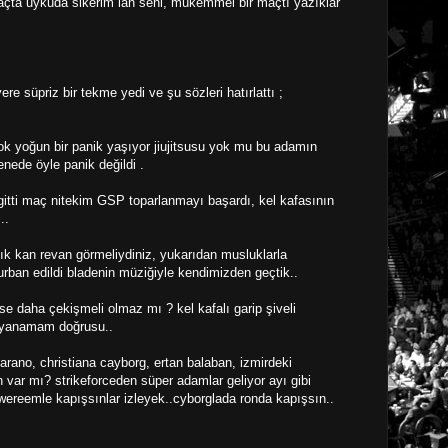
açta uykuda sikerim lan seni, mükemmel bir maçtı yazıklar
ere süpriz bir tekme yedi ve şu sözleri hatırlattı ;
k yoğun bir panik yaşıyor jiujitsusu yok mu bu adamın
nede öyle panik değildi .
itti maç nitekim GSP toparlanmayı başardı, kel kafasının
..
ık kan revan görmeliydiniz, yukarıdan musluklarla
kurban edildi bladenin müziğiyle kendimizden geçtik..
şse daha çekişmeli olmaz mı ? kel kafalı garip şiveli
ayanamam doğrusu..
garano, christiana cayborg, ertan balaban, izmirdeki
var mı? strikeforceden süper adamlar geliyor ayı gibi
 owereemle kapışsınlar izleyek..cyborglada ronda kapışsın..