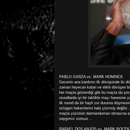
PABLO GARZA vs. MARK HOMINCK
Gecenin ana kardının ilk dövüşünde iki dö
zaman heyecan katan ve etkili dövüşen bi
her maçta gösterdiği gibi bu maçta da şov
roundlarda iyi bir taktikle maçı hanesine y
ilk round da bir hayli zor duruma düşmesi
octagon hakemlerini hala çözmüş değiliz. 
maçta yüzünün darmanduman olmasına alışt
saygımız sonsuz…
RAFAEL DOS ANJOS vs. MARK BOCEK