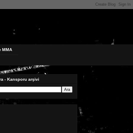
de MMA
ra - Kansporu arşivi