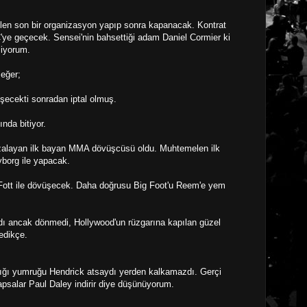
en son bir organizasyon yapıp sonra kapanacak. Kontrat
'ye geçecek. Sensei'nin bahsettiği adam Daniel Cormier ki
liyorum.
 eğer;
şecekti sonradan iptal olmuş.
nda bitiyor.
zalayan ilk bayan MMA dövüşcüsü oldu. Muhtemelen ilk
borg ile yapacak.
Fott ile dövüşecek. Daha doğrusu Big Foot'u Reem'e yem
dı ancak dönmedi, Hollywood'un rüzgarına kapılan güzel
edikçe.
ttığı yumruğu Hendrick atsaydı yerden kalkamazdı. Gerçi
apsalar Paul Daley indirir diye düşünüyorum.