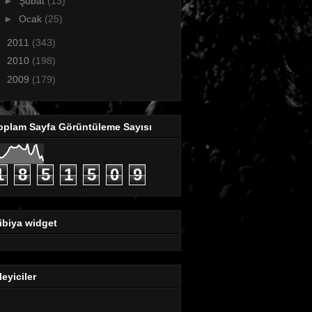
►
Şubat
(13)
►
Ocak
(25)
►
2011
(343)
►
2010
(198)
►
2009
(179)
oplam Sayfa Görüntüleme Sayısı
1
8
5
1
5
0
9
ibiya widget
leyiciler