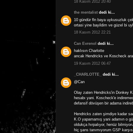
18 Kasım 2012 20:40
the mentalist
dedi ki...
10 gündür fln baya uykusuzluk çek
ortasi yine bayildim ve güzel bi u
18 Kasım 2012 22:21
Can Evrenol
dedi ki...
haklısın Charlotte
ancak Hendricks ve Koscheck arası
19 Kasım 2012 06:47
_CHARLOTTE_
dedi ki...
@Can
Olay zaten Hendricks'in Donkey K
hesabı yani. Koscheck'e indireme
defansif dövüşen bir adama indire
Hendricks zaten şimdiye kadar sa
K.O yapamamış yani adamın o gücü 
oldukça hırpalıyor, henüz bilmiyor
hiç şans tanımıyorum GSP karşıs