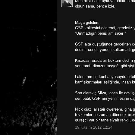
Mentalist nasıl uykuya daldın o m
olsun sana, bence izle..
Maça gelelim;
GSP kalitesini gösterdi, gereksiz y
''Ummadığın penis am siker ''
GSP alta düştüğünde gerçekten ço
dedim, condit yerden kalkamadı ge
Kısacası orada bir koktum dedim g
yan tarafı dinazor taşşağı gibi şişti
Lakin tam bir kanbanyosuydu ortal
kanfışkırtmaları eşliğinde, insan 
Son olarak ; Silva, jones ile dövü
sempatik GSP nin yenilmesine d
Nick diaz, alistair owereem, gina 
teyzemler ne zaman dönecek bilen 
güreşçi var bir tane siyah renkli,
19 Kasım 2012 12:24