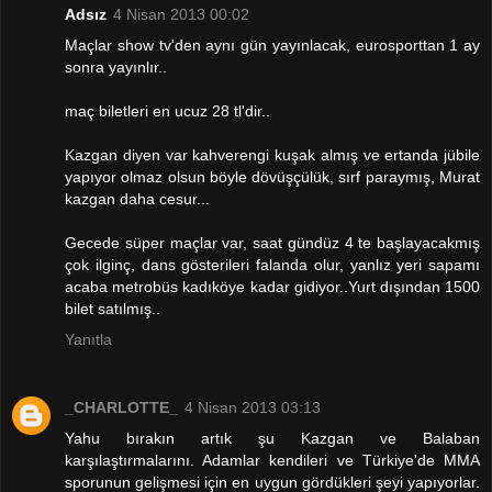
Adsız
4 Nisan 2013 00:02
Maçlar show tv'den aynı gün yayınlacak, eurosporttan 1 ay
sonra yayınlır..
maç biletleri en ucuz 28 tl'dir..
Kazgan diyen var kahverengi kuşak almış ve ertanda jübile
yapıyor olmaz olsun böyle dövüşçülük, sırf paraymış, Murat
kazgan daha cesur...
Gecede süper maçlar var, saat gündüz 4 te başlayacakmış
çok ilginç, dans gösterileri falanda olur, yanlız yeri sapamı
acaba metrobüs kadıköye kadar gidiyor..Yurt dışından 1500
bilet satılmış..
Yanıtla
_CHARLOTTE_
4 Nisan 2013 03:13
Yahu bırakın artık şu Kazgan ve Balaban
karşılaştırmalarını. Adamlar kendileri ve Türkiye'de MMA
sporunun gelişmesi için en uygun gördükleri şeyi yapıyorlar.