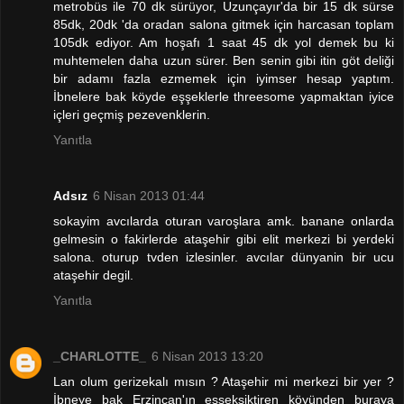
metrobüs ile 70 dk sürüyor, Uzunçayır'da bir 15 dk sürse
85dk, 20dk 'da oradan salona gitmek için harcasan toplam
105dk ediyor. Am hoşafı 1 saat 45 dk yol demek bu ki
muhtemelen daha uzun sürer. Ben senin gibi itin göt deliği
bir adamı fazla ezmemek için iyimser hesap yaptım.
İbnelere bak köyde eşşeklerle threesome yapmaktan iyice
içleri geçmiş pezevenklerin.
Yanıtla
Adsız
6 Nisan 2013 01:44
sokayim avcılarda oturan varoşlara amk. banane onlarda
gelmesin o fakirlerde ataşehir gibi elit merkezi bi yerdeki
salona. oturup tvden izlesinler. avcılar dünyanin bir ucu
ataşehir degil.
Yanıtla
_CHARLOTTE_
6 Nisan 2013 13:20
Lan olum gerizekalı mısın ? Ataşehir mi merkezi bir yer ?
İbneye bak Erzincan'ın eşşeksiktiren köyünden buraya