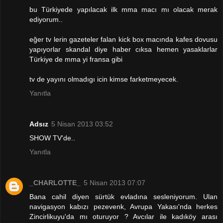
bu Türkiyede yapılacak ilk mma macı mı olacak merak
ediyorum..
eğer tv lerin gazeteler falan kick box macında kafes dovusu
yapıyorlar skandal diye haber cıksa hemen yasaklarlar
Türkiye de mma yi fransa gibi
tv de yayını olmadıgı icin kimse farketmeyecek.
Yanıtla
Adsız
5 Nisan 2013 03:52
SHOW TV'de..
Yanıtla
_CHARLOTTE_
5 Nisan 2013 07:07
Bana cahil diyen sürtük evladına sesleniyorum. Ulan
navigasyon kabızı pezevenk, Avrupa Yakası'nda herkes
Zincirlikuyu'da mı oturuyor ? Avcılar ile kadıköy arası