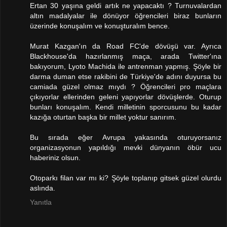
Ertan 30 yaşına geldi artık ne yapacaktı ? Turnuvalardan
altın madalyalar ile dönüyor öğrencileri biraz bunların
üzerinde konuşalım ve konuşturalım bence.
Murat Kazgan'ın da Road FC'de dövüşü var. Ayrıca
Blackhouse'da hazırlanmış maça, arada Twitter'ına
bakıyorum, Lyoto Machida ile antrenman yapmış. Şöyle bir
darma duman etse rakibini de Türkiye'de adını duyursa bu
camiada güzel olmaz mıydı ? Öğrencileri pro maçlara
çıkıyorlar ellerinden geleni yapıyorlar dövüşlerde. Oturup
bunları konuşalım. Kendi milletinin sporcusunu bu kadar
kazığa oturtan başka bir millet yoktur sanırım.
Bu sırada eğer Avrupa yakasında oturuyorsanız
organizasyonun yapıldığı mevki dünyanın öbür ucu
haberiniz olsun.
Otoparkı filan var mı ki? Şöyle toplanıp gitsek güzel olurdu
aslında.
Yanıtla