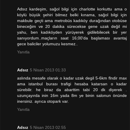
Adsız kardeşim, sağol bilgi için charlotte korkuttu ama o
köylü büyük şehiri bilmez belki kınama, sağol bilgi için
makbule geçti ama metrobüs kadıköy durağından otobüse
bineceğim ve 20 dakika sürecekse gene uzak değil mi
yahu, ben kadıköyden yürüyerek gidilebilecek bir yer
sanıyordum..maçların saat 16;00'da başlaması avantaj
gece baliciler yolumuzu kesmez..
Yanıtla
Adsız
5 Nisan 2013 01:33
aslında mesafe olarak o kadar uzak degil 5-6km flndir max
ama istanbul burası trafigi hesaba katarsan o kadar
sürebilir. he biraz da abarttim tabi 20 dk diyerek .
uzunçayırda inin 16m yada 8m ye binin salonun önünde
inersiniz. ayrıca otopark var.
Yanıtla
Adsız
5 Nisan 2013 02:55