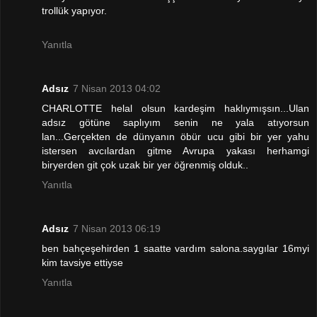
trollük yapıyor.
Yanıtla
Adsız
7 Nisan 2013 04:02
CHARLOTTE helal olsun kardeşim haklıymışsın...Ulan
adsız götüne saplıyım senin ne yala atıyorsun
lan...Gerçekten de dünyanın öbür ucu gibi bir yer yahu
istersen avcılardan gitme Avrupa yakası herhamgi
biryerden git çok uzak bir yer öğrenmiş olduk..
Yanıtla
Adsız
7 Nisan 2013 06:19
ben bahçeşehirden 1 saatte vardım salona.saygılar 16myi
kim tavsiye ettiyse
Yanıtla