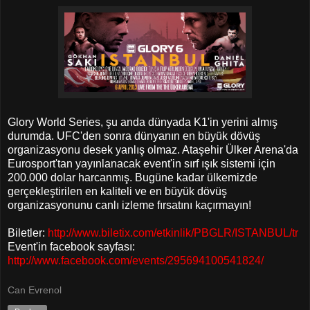
Glory World Series, şu anda dünyada K1'in yerini almış
durumda. UFC'den sonra dünyanın en büyük dövüş
organizasyonu desek yanlış olmaz. Ataşehir Ülker Arena'da
Eurosport'tan yayınlanacak event'in sırf ışık sistemi için
200.000 dolar harcanmış. Bugüne kadar ülkemizde
gerçekleştirilen en kaliteli ve en büyük dövüş
organizasyonunu canlı izleme fırsatını kaçırmayın!
Biletler:
http://www.biletix.com/etkinlik/PBGLR/ISTANBUL/tr
Event'in facebook sayfası:
http://www.facebook.com/events/295694100541824/
Can Evrenol