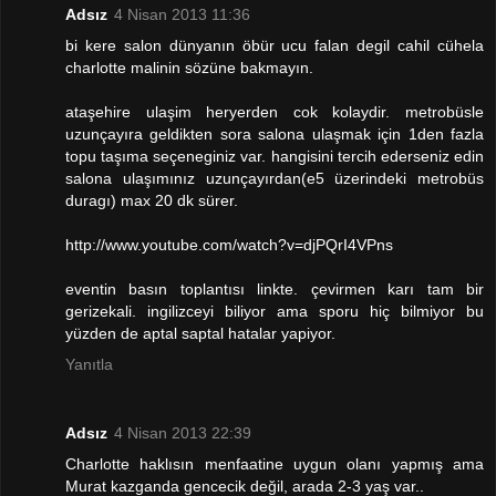
Adsız
4 Nisan 2013 11:36
bi kere salon dünyanın öbür ucu falan degil cahil cühela
charlotte malinin sözüne bakmayın.
ataşehire ulaşim heryerden cok kolaydir. metrobüsle
uzunçayıra geldikten sora salona ulaşmak için 1den fazla
topu taşıma seçeneginiz var. hangisini tercih ederseniz edin
salona ulaşımınız uzunçayırdan(e5 üzerindeki metrobüs
duragı) max 20 dk sürer.
http://www.youtube.com/watch?v=djPQrI4VPns
eventin basın toplantısı linkte. çevirmen karı tam bir
gerizekali. ingilizceyi biliyor ama sporu hiç bilmiyor bu
yüzden de aptal saptal hatalar yapiyor.
Yanıtla
Adsız
4 Nisan 2013 22:39
Charlotte haklısın menfaatine uygun olanı yapmış ama
Murat kazganda gencecik değil, arada 2-3 yaş var..